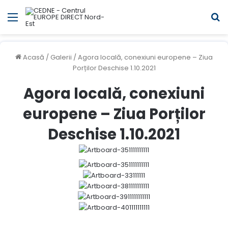
Meniul
C
Acasă
/
Galerii
/
Agora locală, conexiuni europene – Ziua
Porților Deschise 1.10.2021
Agora locală, conexiuni
europene – Ziua Porților
Deschise 1.10.2021