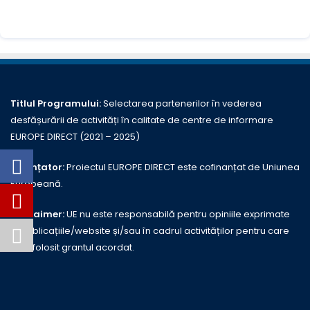
Titlul Programului:
Selectarea partenerilor în vederea
desfășurării de activități în calitate de centre de informare
EUROPE DIRECT (2021 – 2025)
Finanțator:
Proiectul EUROPE DIRECT este cofinanțat de Uniunea
Europeană.
Disclaimer:
UE nu este responsabilă pentru opiniile exprimate
în publicațiile/website și/sau în cadrul activităților pentru care
este folosit grantul acordat.