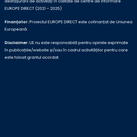
desfășurării de activități în calitate de centre de informare
EUROPE DIRECT (2021 – 2025)
Finanțator:
Proiectul EUROPE DIRECT este cofinanțat de Uniunea
Europeană.
Disclaimer:
UE nu este responsabilă pentru opiniile exprimate
în publicațiile/website și/sau în cadrul activităților pentru care
este folosit grantul acordat.