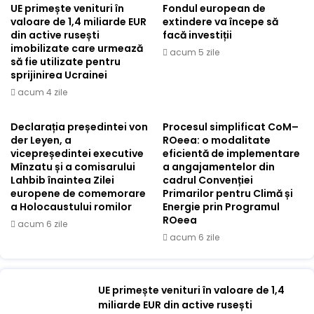
UE primește venituri în
Fondul european de
valoare de 1,4 miliarde EUR
extindere va începe să
din active rusești
facă investiții
imobilizate care urmează
acum 5 zile
să fie utilizate pentru
sprijinirea Ucrainei
acum 4 zile
Declarația președintei von
Procesul simplificat CoM–
der Leyen, a
ROeea: o modalitate
vicepreședintei executive
eficientă de implementare
Mînzatu și a comisarului
a angajamentelor din
Lahbib înaintea Zilei
cadrul Convenției
europene de comemorare
Primarilor pentru Climă și
a Holocaustului romilor
Energie prin Programul
ROeea
acum 6 zile
acum 6 zile
UE primește venituri în valoare de 1,4
miliarde EUR din active rusești