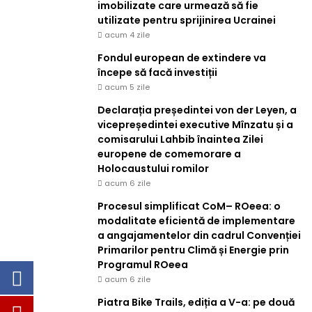
imobilizate care urmează să fie
utilizate pentru sprijinirea Ucrainei
acum 4 zile
Fondul european de extindere va
începe să facă investiții
acum 5 zile
Declarația președintei von der Leyen, a
vicepreședintei executive Mînzatu și a
comisarului Lahbib înaintea Zilei
europene de comemorare a
Holocaustului romilor
acum 6 zile
Procesul simplificat CoM– ROeea: o
modalitate eficientă de implementare
a angajamentelor din cadrul Convenției
Primarilor pentru Climă și Energie prin
Programul ROeea
acum 6 zile
Piatra Bike Trails, ediția a V-a: pe două