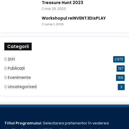
Treasure Hunt 2023
mai 29, 2023
Workshopul reINVENTƎDisPLAY
iunie 1, 2016
Categorii
Știri
2.873
Publicații
197
Evenimente
166
Uncategorized
3
Titlul Programului:
Selectarea partenerilor în vederea