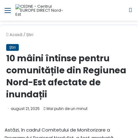
Meniul
C
Acasă
/
Știri
Știri
10 mâini întinse pentru
comunitățile din Regiunea
Nord-Est afectate de
inundații
august 21, 2025
Mai putin de un minut
Astăzi, în cadrul Comitetului de Monitorizare a
Programului Regional Nord-Est, a fost aprobată