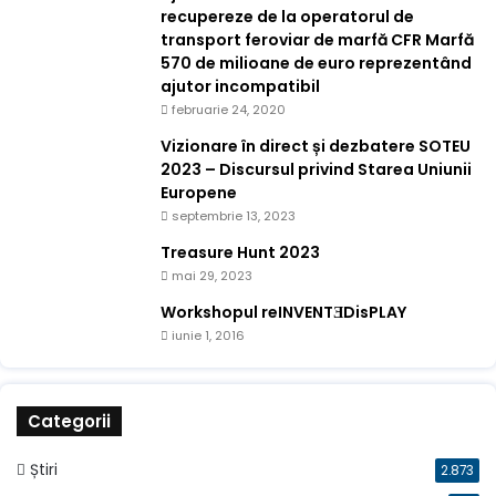
recupereze de la operatorul de
transport feroviar de marfă CFR Marfă
570 de milioane de euro reprezentând
ajutor incompatibil
februarie 24, 2020
Vizionare în direct și dezbatere SOTEU
2023 – Discursul privind Starea Uniunii
Europene
septembrie 13, 2023
Treasure Hunt 2023
mai 29, 2023
Workshopul reINVENTƎDisPLAY
iunie 1, 2016
Categorii
Știri
2.873