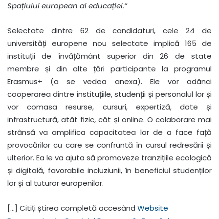
Spațiului european al educației.”
Selectate dintre 62 de candidaturi, cele 24 de
universități europene nou selectate implică 165 de
instituții de învățământ superior din 26 de state
membre și din alte țări participante la programul
Erasmus+ (a se vedea anexa). Ele vor adânci
cooperarea dintre instituțiile, studenții și personalul lor și
vor comasa resurse, cursuri, expertiză, date și
infrastructură, atât fizic, cât și online. O colaborare mai
strânsă va amplifica capacitatea lor de a face față
provocărilor cu care se confruntă în cursul redresării și
ulterior. Ea le va ajuta să promoveze tranzițiile ecologică
și digitală, favorabile incluziunii, în beneficiul studenților
lor și al tuturor europenilor.
[…] Citiți știrea completă accesând
Website