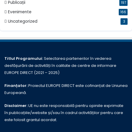
Publicații
197
Evenimente
166
Uncategorized
3
Titlul Programului:
Selectarea partenerilor în vederea
desfășurării de activități în calitate de centre de informare
EUROPE DIRECT (2021 – 2025)
Finanțator:
Proiectul EUROPE DIRECT este cofinanțat de Uniunea
Europeană.
Disclaimer:
UE nu este responsabilă pentru opiniile exprimate
în publicațiile/website și/sau în cadrul activităților pentru care
este folosit grantul acordat.