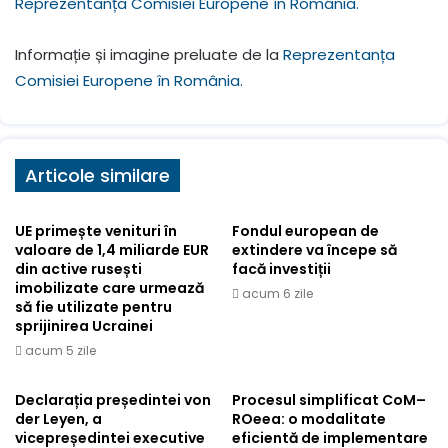
Reprezentanța Comisiei Europene în România.
Informație și imagine preluate de la
Reprezentanța
Comisiei Europene în România.
Articole similare
UE primește venituri în
Fondul european de
valoare de 1,4 miliarde EUR
extindere va începe să
din active rusești
facă investiții
imobilizate care urmează
acum 6 zile
să fie utilizate pentru
sprijinirea Ucrainei
acum 5 zile
Declarația președintei von
Procesul simplificat CoM–
der Leyen, a
ROeea: o modalitate
vicepreședintei executive
eficientă de implementare