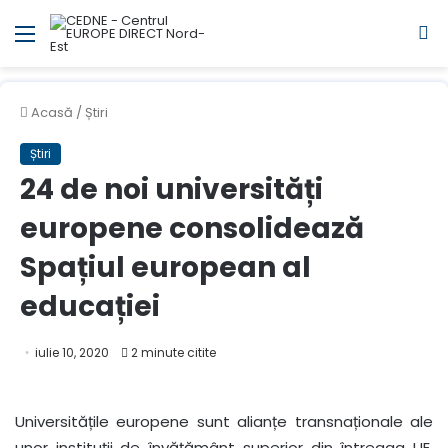
Meniul
C
Acasă
/
Știri
Știri
24 de noi universități
europene consolidează
Spațiul european al
educației
iulie 10, 2020
2 minute citite
Universitățile europene sunt alianțe transnaționale ale
unor instituții de învățământ superior din întreaga UE,