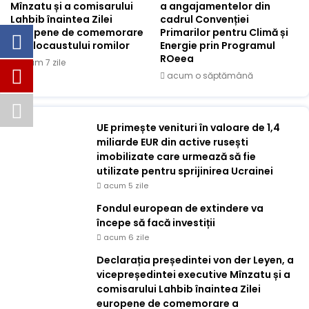
Mînzatu și a comisarului
a angajamentelor din
Lahbib înaintea Zilei
cadrul Convenției
europene de comemorare
Primarilor pentru Climă și
a Holocaustului romilor
Energie prin Programul
ROeea
acum 7 zile
acum o săptămână
UE primește venituri în valoare de 1,4
miliarde EUR din active rusești
imobilizate care urmează să fie
utilizate pentru sprijinirea Ucrainei
acum 5 zile
Fondul european de extindere va
începe să facă investiții
acum 6 zile
Declarația președintei von der Leyen, a
vicepreședintei executive Mînzatu și a
comisarului Lahbib înaintea Zilei
europene de comemorare a