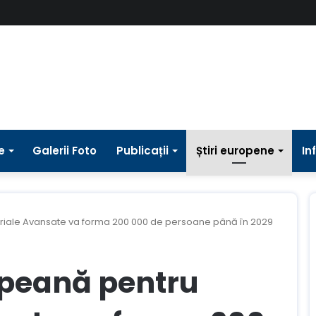
e
Galerii Foto
Publicații
Știri europene
In
iale Avansate va forma 200 000 de persoane până în 2029
peană pentru