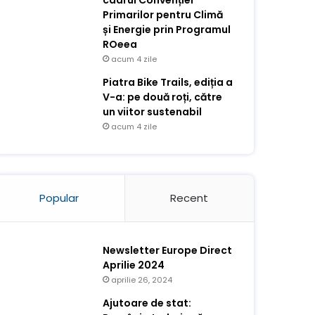
cadrul Convenției
Primarilor pentru Climă
și Energie prin Programul
ROeea
acum 4 zile
Piatra Bike Trails, ediția a
V-a: pe două roți, către
un viitor sustenabil
acum 4 zile
Popular
Recent
Newsletter Europe Direct
Aprilie 2024
aprilie 26, 2024
Ajutoare de stat: