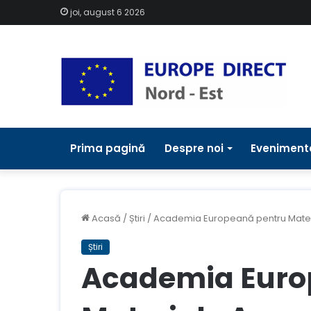
joi, august 6 2026
Prima pagină
Despre noi
Eveniment
Acasă
/
Știri
/
Academia Europeană pentru Mater
Știri
Academia Euro