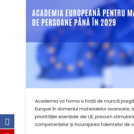
Academia va forma o forță de muncă pregătită
Europei în domeniul materialelor avansate, al in
prioritățile esențiale ale UE, precum stimularea 
competențelor și încurajarea talentelor de vâ