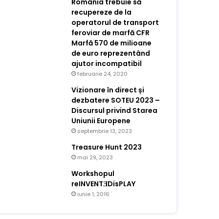
România trebuie să
recupereze de la
operatorul de transport
feroviar de marfă CFR
Marfă 570 de milioane
de euro reprezentând
ajutor incompatibil
februarie 24, 2020
Vizionare în direct și
dezbatere SOTEU 2023 –
Discursul privind Starea
Uniunii Europene
septembrie 13, 2023
Treasure Hunt 2023
mai 29, 2023
Workshopul
reINVENTƎDisPLAY
iunie 1, 2016