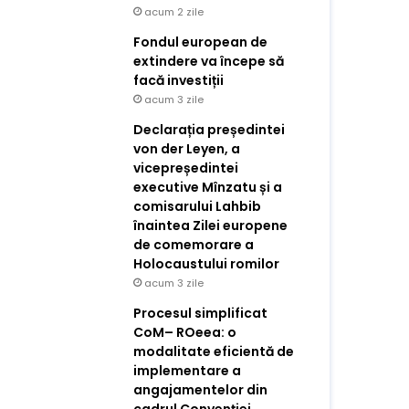
acum 2 zile
Fondul european de
extindere va începe să
facă investiții
acum 3 zile
Declarația președintei
von der Leyen, a
vicepreședintei
executive Mînzatu și a
comisarului Lahbib
înaintea Zilei europene
de comemorare a
Holocaustului romilor
acum 3 zile
Procesul simplificat
CoM– ROeea: o
modalitate eficientă de
implementare a
angajamentelor din