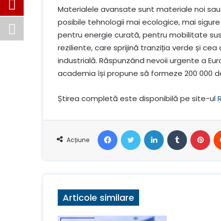
Materialele avansate sunt materiale noi sa
posibile tehnologii mai ecologice, mai sigure
pentru energie curată, pentru mobilitate sust
reziliente, care sprijină tranziția verde și c
industrială. Răspunzând nevoii urgente a Euro
academia își propune să formeze 200 000 d
Știrea completă este disponibilă pe site-ul
Facebook
Stare de nervozitate
LinkedIn
Tumblr
Pin
Acțiune
Articole similare