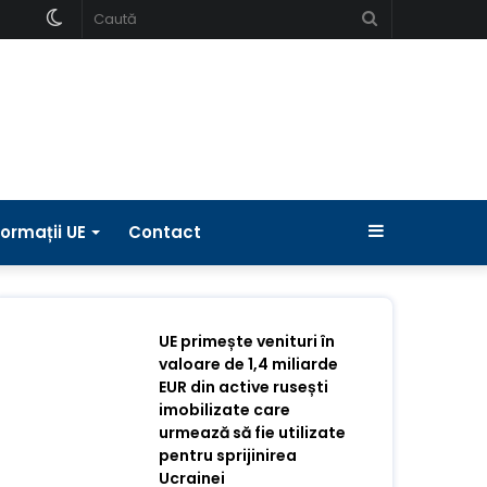
Schimbați
Caută
pielea
Bara
formații UE
Contact
laterală
UE primește venituri în
valoare de 1,4 miliarde
EUR din active rusești
imobilizate care
urmează să fie utilizate
pentru sprijinirea
Ucrainei