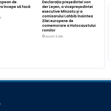
ropean de
Declarația președintei von
va începe să facă
der Leyen, a vicepreședintei
executive Mînzatu și a
comisarului Lahbib înaintea
e
Zilei europene de
comemorare a Holocaustului
romilor
acum 3 zile
a