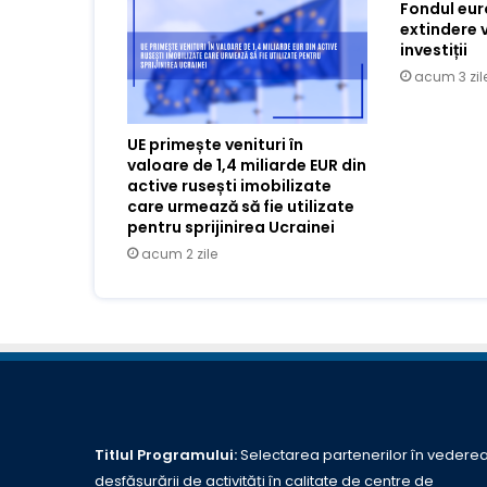
Fondul eu
extindere 
investiții
acum 3 zil
UE primește venituri în
valoare de 1,4 miliarde EUR din
active rusești imobilizate
care urmează să fie utilizate
pentru sprijinirea Ucrainei
acum 2 zile
Titlul Programului:
Selectarea partenerilor în vedere
desfășurării de activități în calitate de centre de