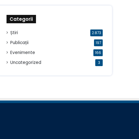
Categorii
Știri
2.873
Publicații
197
Evenimente
166
Uncategorized
3