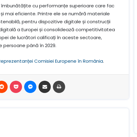
u îmbunătățite cu performanțe superioare care fac
 și mai eficiente. Printre ele se numără materiale
enabilă, pentru dispozitive digitale și construcții
ea digitală a Europei și consolidează competitivitatea
pei de lucrători calificați în aceste sectoare,
e persoane până în 2029.
Reprezentanței Comisiei Europene în România
.
terest
Reddit
Buzunar
Mesager
Distribuie prin e-mail
Imprimare