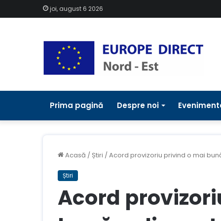
joi, august 6 2026
Prima pagină
Despre noi
Eveniment
Acasă
/
Știri
/
Acord provizoriu privind o mai bună
Știri
Acord provizori