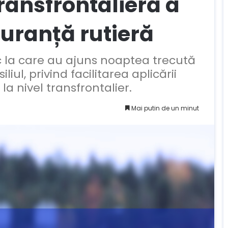
ransfrontalieră a
uranță rutieră
c la care au ajuns noaptea trecută
ul, privind facilitarea aplicării
la nivel transfrontalier.
Mai putin de un minut