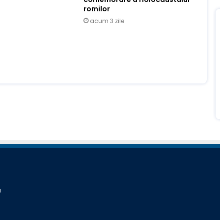
romilor
acum 3 zile
a