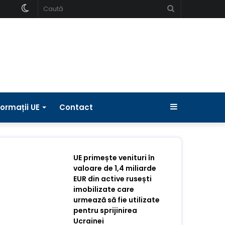
Schimbați
Caută
pielea
Bara
formații UE
Contact
laterală
UE primește venituri în
valoare de 1,4 miliarde
EUR din active rusești
imobilizate care
urmează să fie utilizate
pentru sprijinirea
Ucrainei