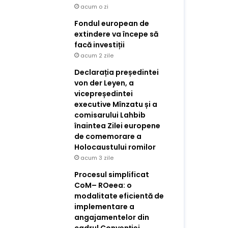
acum o zi
Fondul european de
extindere va începe să
facă investiții
acum 2 zile
Declarația președintei
von der Leyen, a
vicepreședintei
executive Mînzatu și a
comisarului Lahbib
înaintea Zilei europene
de comemorare a
Holocaustului romilor
acum 3 zile
Procesul simplificat
CoM– ROeea: o
modalitate eficientă de
implementare a
angajamentelor din