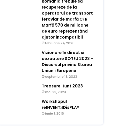
România trebuie să
recupereze de la
operatorul de transport
feroviar de marfă CFR
Marfă 570 de milioane
de euro reprezentând
ajutor incompatibil
februarie 24, 2020
Vizionare în direct și
dezbatere SOTEU 2023 –
Discursul privind Starea
Uniunii Europene
septembrie 13, 2023
Treasure Hunt 2023
mai 29, 2023
Workshopul
reINVENTƎDisPLAY
iunie 1, 2016