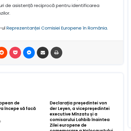
uri de asistență reciprocă pentru identificarea
zilor.
-ul
Reprezentanței Comisiei Europene în România.
terest
Reddit
Buzunar
Mesager
Distribuie prin e-mail
Imprimare
ropean de
Declarația președintei von
va începe să facă
der Leyen, a vicepreședintei
executive Mînzatu și a
comisarului Lahbib înaintea
e
Zilei europene de
comemorare a Holocaustului