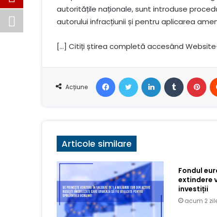
autoritățile naționale, sunt introduse proced
autorului infracțiunii și pentru aplicarea amen
[…] Citiți știrea completă accesând Website
Facebook
Stare de nervozitate
LinkedIn
Tumblr
Pin
Acțiune
Articole similare
Fondul eu
extindere 
investiții
acum 2 zil