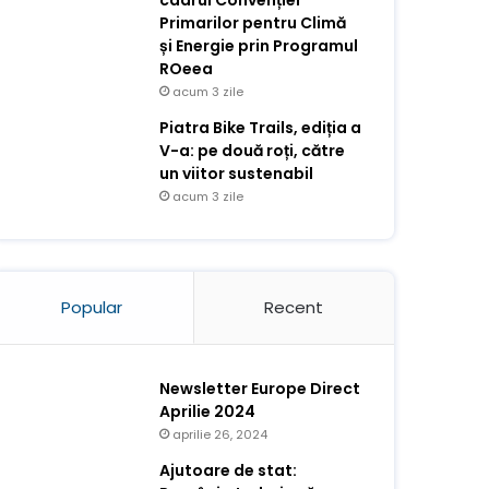
cadrul Convenției
Primarilor pentru Climă
și Energie prin Programul
ROeea
acum 3 zile
Piatra Bike Trails, ediția a
V-a: pe două roți, către
un viitor sustenabil
acum 3 zile
Popular
Recent
Newsletter Europe Direct
Aprilie 2024
aprilie 26, 2024
Ajutoare de stat: