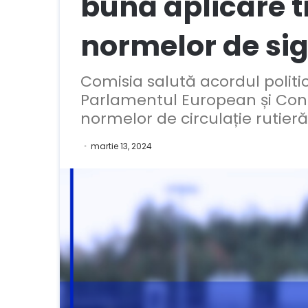
bună aplicare t
normelor de sig
Comisia salută acordul politi
Parlamentul European și Consili
normelor de circulație rutieră 
martie 13, 2024