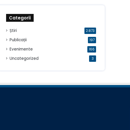
Categorii
Știri
2.873
Publicații
197
Evenimente
166
Uncategorized
3