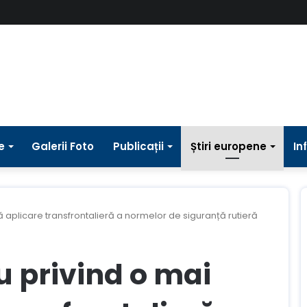
e
Galerii Foto
Publicații
Știri europene
In
 aplicare transfrontalieră a normelor de siguranță rutieră
u privind o mai