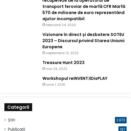
recupereze de la operatorul de
transport feroviar de marfă CFR Marfă
570 de milioane de euro reprezentând
ajutor incompatibil
februarie 24, 2020
Vizionare în direct și dezbatere SOTEU
2023 – Discursul privind Starea Uniunii
Europene
septembrie 13, 2023
Treasure Hunt 2023
mai 29, 2023
Workshopul reINVENTƎDisPLAY
iunie 1, 2016
Categorii
Știri
2.873
Publicații
197