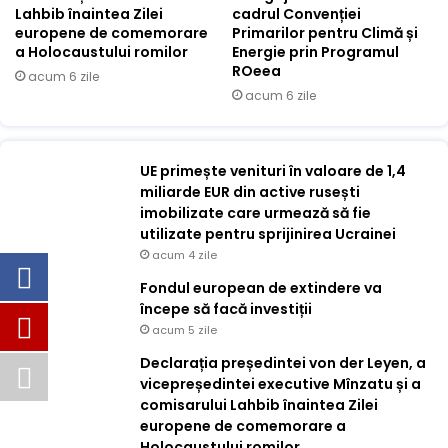
Lahbib înaintea Zilei
cadrul Convenției
europene de comemorare
Primarilor pentru Climă și
a Holocaustului romilor
Energie prin Programul
ROeea
acum 6 zile
acum 6 zile
UE primește venituri în valoare de 1,4
miliarde EUR din active rusești
imobilizate care urmează să fie
utilizate pentru sprijinirea Ucrainei
acum 4 zile
Fondul european de extindere va
începe să facă investiții
acum 5 zile
Declarația președintei von der Leyen, a
vicepreședintei executive Mînzatu și a
comisarului Lahbib înaintea Zilei
europene de comemorare a
Holocaustului romilor