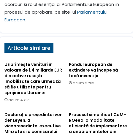
acorduri și rolul esențial al Parlamentului European în
procesul de aprobare, pe site-ul
Parlamentului
European
.
Articole similare
UE primește venituri în
Fondul european de
valoare de 1,4 miliarde EUR
extindere va începe să
din active rusești
facă investiții
imobilizate care urmează
acum 5 zile
să fie utilizate pentru
sprijinirea Ucrainei
acum 4 zile
Declarația președintei von
Procesul simplificat CoM–
der Leyen, a
ROeea: o modalitate
vicepreședintei executive
eficientă de implementare
Mînzatu și a comisarului
a angajamentelor din