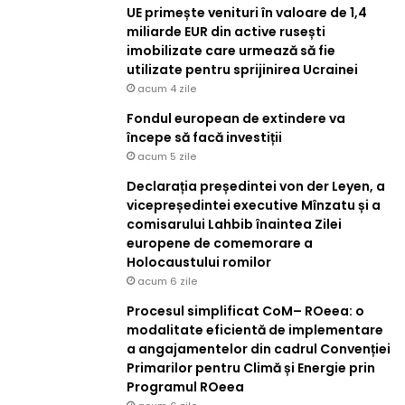
UE primește venituri în valoare de 1,4
miliarde EUR din active rusești
imobilizate care urmează să fie
utilizate pentru sprijinirea Ucrainei
acum 4 zile
Fondul european de extindere va
începe să facă investiții
acum 5 zile
Declarația președintei von der Leyen, a
vicepreședintei executive Mînzatu și a
comisarului Lahbib înaintea Zilei
europene de comemorare a
Holocaustului romilor
acum 6 zile
Procesul simplificat CoM– ROeea: o
modalitate eficientă de implementare
a angajamentelor din cadrul Convenției
Primarilor pentru Climă și Energie prin
Programul ROeea