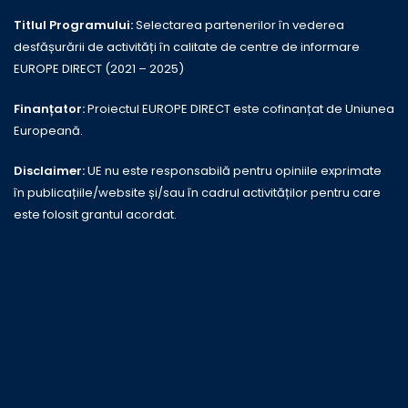
Titlul Programului:
Selectarea partenerilor în vederea
desfășurării de activități în calitate de centre de informare
EUROPE DIRECT (2021 – 2025)
Finanțator:
Proiectul EUROPE DIRECT este cofinanțat de Uniunea
Europeană.
Disclaimer:
UE nu este responsabilă pentru opiniile exprimate
în publicațiile/website și/sau în cadrul activităților pentru care
este folosit grantul acordat.