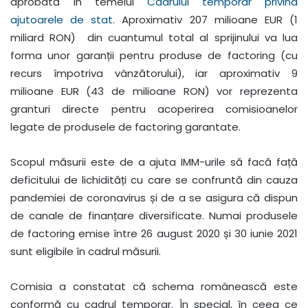
aprobată în temeiul
Cadrului temporar privind
ajutoarele de stat
. Aproximativ 207 milioane EUR (1
miliard RON) din cuantumul total al sprijinului va lua
forma unor garanții pentru produse de factoring (cu
recurs împotriva vânzătorului), iar aproximativ 9
milioane EUR (43 de milioane RON) vor reprezenta
granturi directe pentru acoperirea comisioanelor
legate de produsele de factoring garantate.
Scopul măsurii este de a ajuta IMM-urile să facă față
deficitului de lichidități cu care se confruntă din cauza
pandemiei de coronavirus și de a se asigura că dispun
de canale de finanțare diversificate. Numai produsele
de factoring emise între 26 august 2020 și 30 iunie 2021
sunt eligibile în cadrul măsurii.
Comisia a constatat că schema românească este
conformă cu cadrul temporar. În special, în ceea ce