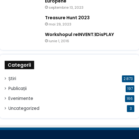
Europene
septembrie 13, 2023
Treasure Hunt 2023
mai 29, 2023
Workshopul reINVENTƎDisPLAY
iunie 1, 2016
Categorii
Știri
2.873
Publicații
197
Evenimente
166
Uncategorized
3