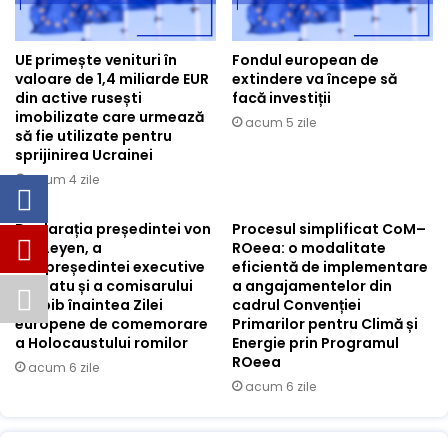
UE primește venituri în
Fondul european de
valoare de 1,4 miliarde EUR
extindere va începe să
din active rusești
facă investiții
imobilizate care urmează
acum 5 zile
să fie utilizate pentru
sprijinirea Ucrainei
acum 4 zile
Declarația președintei von
Procesul simplificat CoM–
der Leyen, a
ROeea: o modalitate
vicepreședintei executive
eficientă de implementare
Mînzatu și a comisarului
a angajamentelor din
Lahbib înaintea Zilei
cadrul Convenției
europene de comemorare
Primarilor pentru Climă și
a Holocaustului romilor
Energie prin Programul
ROeea
acum 6 zile
acum 6 zile