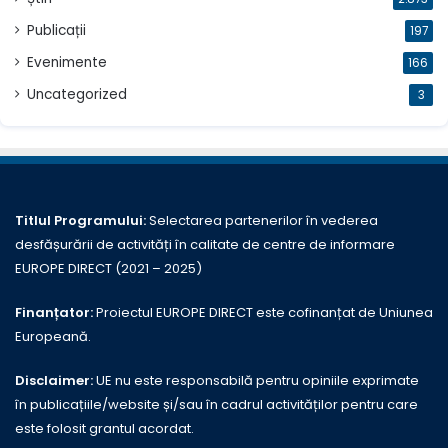
Publicații
197
Evenimente
166
Uncategorized
3
Titlul Programului:
Selectarea partenerilor în vederea
desfășurării de activități în calitate de centre de informare
EUROPE DIRECT (2021 – 2025)
Finanțator:
Proiectul EUROPE DIRECT este cofinanțat de Uniunea
Europeană.
Disclaimer:
UE nu este responsabilă pentru opiniile exprimate
în publicațiile/website și/sau în cadrul activităților pentru care
este folosit grantul acordat.