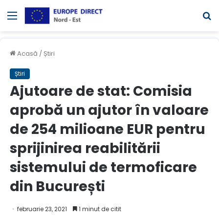
Meniul
C
Acasă
/
Știri
Știri
Ajutoare de stat: Comisia
aprobă un ajutor în valoare
de 254 milioane EUR pentru
sprijinirea reabilitării
sistemului de termoficare
din București
februarie 23, 2021
1 minut de citit