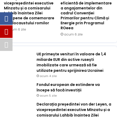
vicepreședintei executive
eficientă de implementare
Mînzatu și a comisarului
a angajamentelor din
Lahbib înaintea Zilei
cadrul Convenției
europene de comemorare
Primarilor pentru Climă și
a Holocaustului romilor
Energie prin Programul
ROeea
acum 6 zile
acum 6 zile
UE primește venituri în valoare de 1,4
miliarde EUR din active rusești
imobilizate care urmează să fie
utilizate pentru sprijinirea Ucrainei
acum 4 zile
Fondul european de extindere va
începe să facă investiții
acum 5 zile
Declarația președintei von der Leyen, a
vicepreședintei executive Mînzatu și a
comisarului Lahbib înaintea Zilei