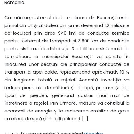
România.
Ca mărime, sistemul de termoficare din București este
primul din UE și al doilea din lume, deservind 1,2 milioane
de locuitori prin circa 940 km de conducte termice
pentru sistemul de transport și 2 800 km de conducte
pentru sistemul de distribuție. Reabilitarea sistemului de
termoficare a municipiului București va consta în
înlocuirea unor secțiuni ale principalelor conducte de
transport al apei calde, reprezentând aproximativ 10 %
din lungimea totală a rețelei. Această investiție va
reduce pierderile de căldură și de apă, precum și alte
tipuri de pierderi, generând costuri mai mici de
întreținere a rețelei. Prin urmare, măsura va contribui la
economii de energie și la reducerea emisiilor de gaze
cu efect de seră și de alți poluanți. […]
[…] Citiți știrea completă accesând
Website