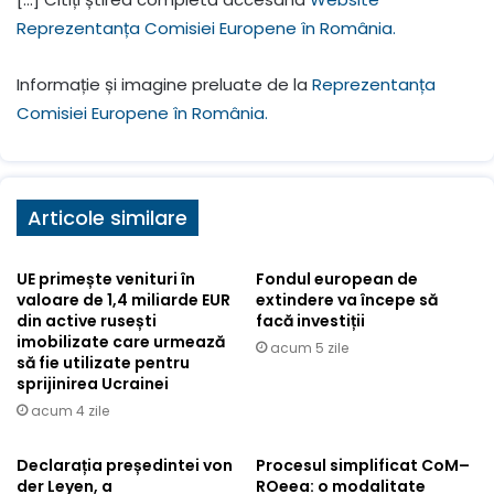
Reprezentanța Comisiei Europene în România.
Informație și imagine preluate de la
Reprezentanța
Comisiei Europene în România.
Articole similare
UE primește venituri în
Fondul european de
valoare de 1,4 miliarde EUR
extindere va începe să
din active rusești
facă investiții
imobilizate care urmează
acum 5 zile
să fie utilizate pentru
sprijinirea Ucrainei
acum 4 zile
Declarația președintei von
Procesul simplificat CoM–
der Leyen, a
ROeea: o modalitate