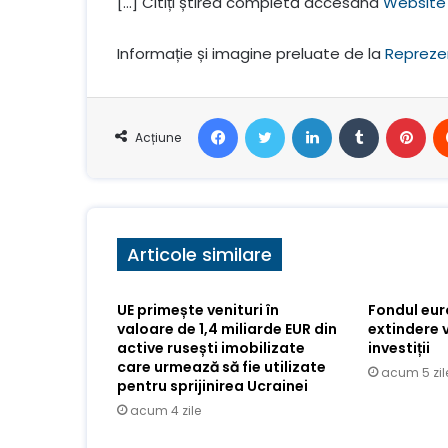
[…] Citiți știrea completă accesând
Website 
Informație și imagine preluate de la
Repreze
Facebook
Stare de nervozitate
LinkedIn
Tumblr
Pin
Acțiune
Articole similare
UE primește venituri în
Fondul eu
valoare de 1,4 miliarde EUR din
extindere 
active rusești imobilizate
investiții
care urmează să fie utilizate
acum 5 zil
pentru sprijinirea Ucrainei
acum 4 zile