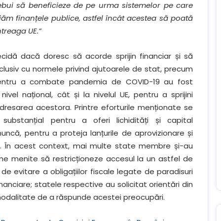
trebui să beneficieze de pe urma sistemelor pe care
jăm finanțele publice, astfel încât acestea să poată
întreaga UE.”
cidă dacă doresc să acorde sprijin financiar și să
lusiv cu normele privind ajutoarele de stat, precum
ă. Pentru a combate pandemia de COVID-19 au fost
vel național, cât și la nivelul UE, pentru a sprijini
dresarea acestora. Printre eforturile menționate se
substanțial pentru a oferi lichidități și capital
 muncă, pentru a proteja lanțurile de aprovizionare și
ea. În acest context, mai multe state membre și-au
e menite să restricționeze accesul la un astfel de
ci de evitare a obligațiilor fiscale legate de paradisuri
anciare; statele respective au solicitat orientări din
modalitate de a răspunde acestei preocupări.