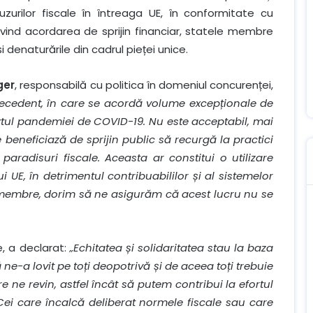
zurilor fiscale în întreaga UE, în conformitate cu
 privind acordarea de sprijin financiar, statele membre
denaturările din cadrul pieței unice.
ger
, responsabilă cu politica în domeniul concurenței,
precedent, în care se acordă volume excepționale de
extul pandemiei de COVID-19. Nu este acceptabil, mai
e beneficiază de sprijin public să recurgă la practici
 paradisuri fiscale. Aceasta ar constitui o utilizare
 UE, în detrimentul contribuabililor și al sistemelor
 membre, dorim să ne asigurăm că acest lucru nu se
, a declarat:
„Echitatea și solidaritatea stau la baza
 ne-a lovit pe toți deopotrivă și de aceea toți trebuie
e ne revin, astfel încât să putem contribui la efortul
Cei care încalcă deliberat normele fiscale sau care