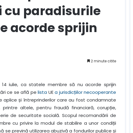
i cu paradisurile
se acorde sprijin
2 minute citite
14 iulie, ca statele membre să nu acorde sprijin
 țări ce se află pe
lista
UE
a jurisdicțiilor necooperante
li se aplice și întreprinderilor care au fost condamnate
v, printre altele, pentru fraudă financiară, corupție,
aterie de securitate socială. Scopul recomandării de
bre cu privire la modul de stabilire a unor condiții
să se prevină utilizarea abuzivă a fondurilor publice și