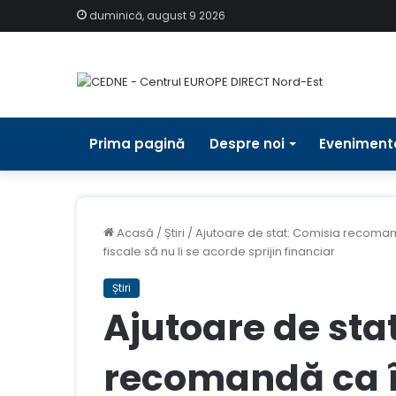
duminică, august 9 2026
Prima pagină
Despre noi
Eveniment
Acasă
/
Știri
/
Ajutoare de stat: Comisia recomand
fiscale să nu li se acorde sprijin financiar
Știri
Ajutoare de sta
recomandă ca î