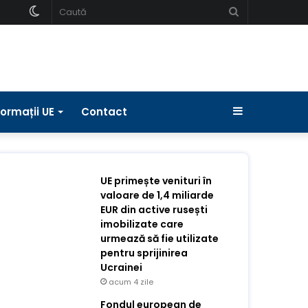
Schimbați
Caută
pielea
Bara
formații UE
Contact
laterală
UE primește venituri în
valoare de 1,4 miliarde
EUR din active rusești
imobilizate care
urmează să fie utilizate
pentru sprijinirea
Ucrainei
acum 4 zile
Fondul european de