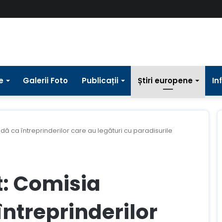
e
Galerii Foto
Publicații
Știri europene
In
ă ca întreprinderilor care au legături cu paradisurile
t: Comisia
ntreprinderilor