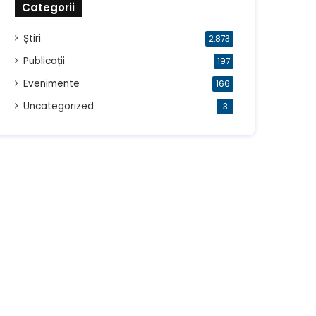
Categorii
Știri
2.873
Publicații
197
Evenimente
166
Uncategorized
3