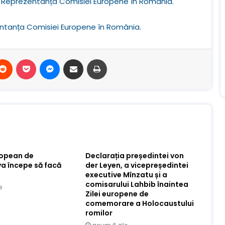
Reprezentanța Comisiei Europene în România.
ntanța Comisiei Europene în România.
terest
Reddit
Buzunar
Mesager
Distribuie prin e-mail
Imprimare
ropean de
Declarația președintei von
va începe să facă
der Leyen, a vicepreședintei
executive Mînzatu și a
comisarului Lahbib înaintea
e
Zilei europene de
comemorare a Holocaustului
romilor