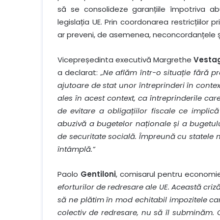
să se consolideze garanțiile împotriva abu
legislația UE. Prin coordonarea restricțiilor
ar preveni, de asemenea, neconcordanțele și 
Vicepreședinta executivă Margrethe
Vesta
a declarat:
„Ne aflăm într-o situație fără 
ajutoare de stat unor întreprinderi în cont
ales în acest context, ca întreprinderile car
de evitare a obligațiilor fiscale ce implică
abuzivă a bugetelor naționale și a bugetului
de securitate socială. Împreună cu statele
întâmplă.”
Paolo
Gentiloni
, comisarul pentru economie
eforturilor de redresare ale UE. Această criză
să ne plătim în mod echitabil impozitele car
colectiv de redresare, nu să îl subminăm. 