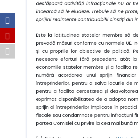
desfășoară activități infracționale nu ar 
încearcă să le eludeze. Trebuie să ne prote
sprijini realmente contribuabilii cinstiți din 
Este la latitudinea statelor membre să de
prevadă măsuri conforme cu normele UE, inc
și cu propriile lor obiective de politic
necesare eforturi fără precedent, atât la ni
economiile statelor membre și a facilita re
numără acordarea unui sprijin financiar 
întreprinderilor, pentru a salva locurile de
pentru a facilita cercetarea și dezvoltar
exprimat disponibilitatea de a adopta norm
sprijin al întreprinderilor implicate în practi
fiscale sau condamnate pentru infracțiuni fin
partea Comisiei cu privire la cea mai bună 