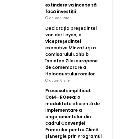
extindere va începe să
facă investiții
acum 5 zile
Declarația președintei
von der Leyen, a
vicepreședintei
executive Mînzatu și a
comisarului Lahbib
înaintea Zilei europene
de comemorare a
Holocaustului romilor
acum 6 zile
Procesul simplificat
CoM– ROeea: o
modalitate eficientă de
implementare a
angajamentelor din
cadrul Convenției
Primarilor pentru Climă
și Energie prin Programul