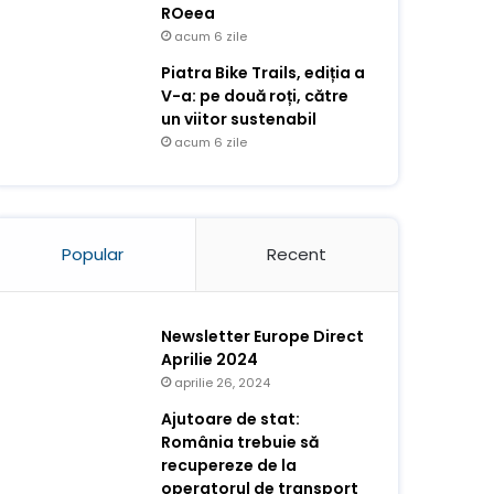
ROeea
acum 6 zile
Piatra Bike Trails, ediția a
V-a: pe două roți, către
un viitor sustenabil
acum 6 zile
Popular
Recent
Newsletter Europe Direct
Aprilie 2024
aprilie 26, 2024
Ajutoare de stat:
România trebuie să
recupereze de la
operatorul de transport