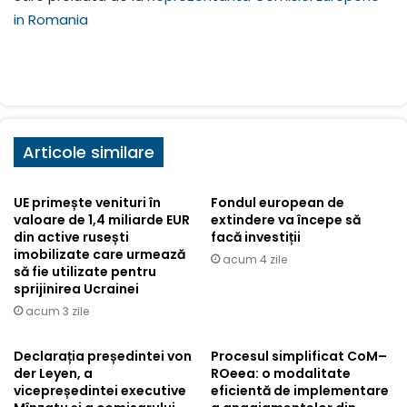
in Romania
Articole similare
UE primește venituri în
Fondul european de
valoare de 1,4 miliarde EUR
extindere va începe să
din active rusești
facă investiții
imobilizate care urmează
acum 4 zile
să fie utilizate pentru
sprijinirea Ucrainei
acum 3 zile
Declarația președintei von
Procesul simplificat CoM–
der Leyen, a
ROeea: o modalitate
vicepreședintei executive
eficientă de implementare