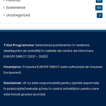
Publicații
197
Evenimente
166
Uncategorized
3
Titlul Programului:
Selectarea partenerilor în vederea
desfășurării de activități în calitate de centre de informare
EUROPE DIRECT (2021 – 2025)
Finanțator:
Proiectul EUROPE DIRECT este cofinanțat de Uniunea
Europeană.
Disclaimer:
UE nu este responsabilă pentru opiniile exprimate
în publicațiile/website și/sau în cadrul activităților pentru care
este folosit grantul acordat.