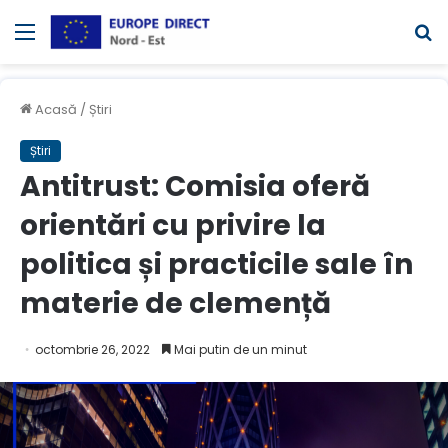
Meniul
C
Acasă
/
Știri
Știri
Antitrust: Comisia oferă
orientări cu privire la
politica și practicile sale în
materie de clemență
octombrie 26, 2022
Mai putin de un minut