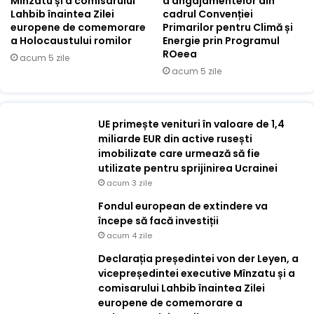
Mînzatu și a comisarului
a angajamentelor din
Lahbib înaintea Zilei
cadrul Convenției
europene de comemorare
Primarilor pentru Climă și
a Holocaustului romilor
Energie prin Programul
ROeea
acum 5 zile
acum 5 zile
UE primește venituri în valoare de 1,4
miliarde EUR din active rusești
imobilizate care urmează să fie
utilizate pentru sprijinirea Ucrainei
acum 3 zile
Fondul european de extindere va
începe să facă investiții
acum 4 zile
Declarația președintei von der Leyen, a
vicepreședintei executive Mînzatu și a
comisarului Lahbib înaintea Zilei
europene de comemorare a