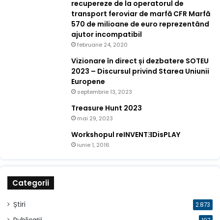
recupereze de la operatorul de
transport feroviar de marfă CFR Marfă
570 de milioane de euro reprezentând
ajutor incompatibil
februarie 24, 2020
Vizionare în direct și dezbatere SOTEU
2023 – Discursul privind Starea Uniunii
Europene
septembrie 13, 2023
Treasure Hunt 2023
mai 29, 2023
Workshopul reINVENTƎDisPLAY
iunie 1, 2016
Categorii
Știri
2.873