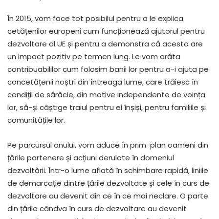
În 2015, vom face tot posibilul pentru a le explica
cetățenilor europeni cum funcționează ajutorul pentru
dezvoltare al UE și pentru a demonstra că acesta are
un impact pozitiv pe termen lung. Le vom arăta
contribuabililor cum folosim banii lor pentru a-i ajuta pe
concetățenii noștri din întreaga lume, care trăiesc în
condiții de sărăcie, din motive independente de voința
lor, să-și câștige traiul pentru ei înșiși, pentru familiile și
comunitățile lor.
Pe parcursul anului, vom aduce în prim-plan oameni din
țările partenere și acțiuni derulate în domeniul
dezvoltării. Într-o lume aflată în schimbare rapidă, liniile
de demarcație dintre țările dezvoltate și cele în curs de
dezvoltare au devenit din ce în ce mai neclare. O parte
din țările cândva în curs de dezvoltare au devenit