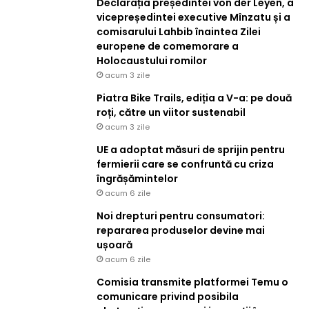
Declarația președintei von der Leyen, a
vicepreședintei executive Mînzatu și a
comisarului Lahbib înaintea Zilei
europene de comemorare a
Holocaustului romilor
acum 3 zile
Piatra Bike Trails, ediția a V-a: pe două
roți, către un viitor sustenabil
acum 3 zile
UE a adoptat măsuri de sprijin pentru
fermierii care se confruntă cu criza
îngrășămintelor
acum 6 zile
Noi drepturi pentru consumatori:
repararea produselor devine mai
ușoară
acum 6 zile
Comisia transmite platformei Temu o
comunicare privind posibila