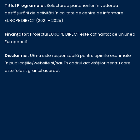
Titlul Programului:
Selectarea partenerilor în vederea
desfășurării de activități în calitate de centre de informare
EUROPE DIRECT (2021 – 2025)
Finanțator:
Proiectul EUROPE DIRECT este cofinanțat de Uniunea
Europeană.
Disclaimer:
UE nu este responsabilă pentru opiniile exprimate
în publicațiile/website și/sau în cadrul activităților pentru care
este folosit grantul acordat.