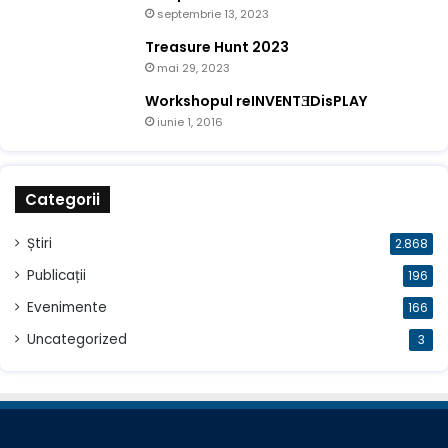
septembrie 13, 2023
Treasure Hunt 2023
mai 29, 2023
Workshopul reINVENTƎDisPLAY
iunie 1, 2016
Categorii
Știri
2.868
Publicații
196
Evenimente
166
Uncategorized
3