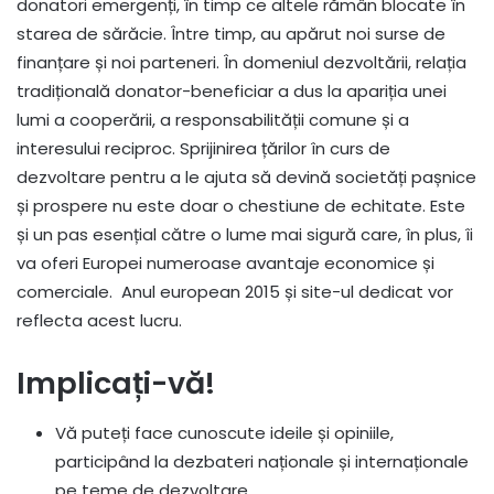
donatori emergenți, în timp ce altele rămân blocate în
starea de sărăcie. Între timp, au apărut noi surse de
finanțare și noi parteneri. În domeniul dezvoltării, relația
tradițională donator-beneficiar a dus la apariția unei
lumi a cooperării, a responsabilității comune și a
interesului reciproc. Sprijinirea țărilor în curs de
dezvoltare pentru a le ajuta să devină societăți pașnice
și prospere nu este doar o chestiune de echitate. Este
și un pas esențial către o lume mai sigură care, în plus, îi
va oferi Europei numeroase avantaje economice și
comerciale. Anul european 2015 și site-ul dedicat vor
reflecta acest lucru.
Implicați-vă!
Vă puteți face cunoscute ideile și opiniile,
participând la dezbateri naționale și internaționale
pe teme de dezvoltare.