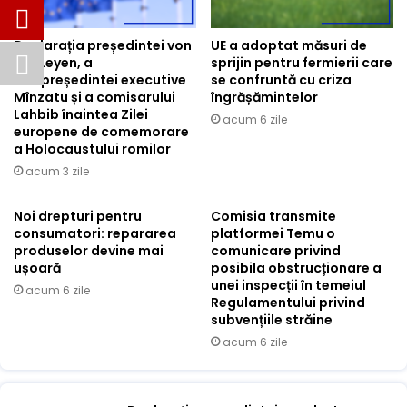
Declarația președintei von
UE a adoptat măsuri de
der Leyen, a
sprijin pentru fermierii care
vicepreședintei executive
se confruntă cu criza
Mînzatu și a comisarului
îngrășămintelor
Lahbib înaintea Zilei
acum 6 zile
europene de comemorare
a Holocaustului romilor
acum 3 zile
Noi drepturi pentru
Comisia transmite
consumatori: repararea
platformei Temu o
produselor devine mai
comunicare privind
ușoară
posibila obstrucționare a
unei inspecții în temeiul
acum 6 zile
Regulamentului privind
subvențiile străine
acum 6 zile