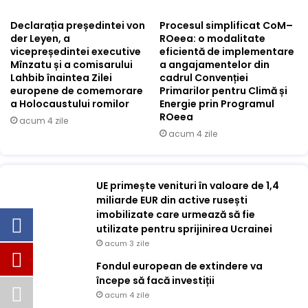
Declarația președintei von
Procesul simplificat CoM–
der Leyen, a
ROeea: o modalitate
vicepreședintei executive
eficientă de implementare
Mînzatu și a comisarului
a angajamentelor din
Lahbib înaintea Zilei
cadrul Convenției
europene de comemorare
Primarilor pentru Climă și
a Holocaustului romilor
Energie prin Programul
ROeea
acum 4 zile
acum 4 zile
UE primește venituri în valoare de 1,4
miliarde EUR din active rusești
imobilizate care urmează să fie
utilizate pentru sprijinirea Ucrainei
acum 3 zile
Fondul european de extindere va
începe să facă investiții
acum 4 zile