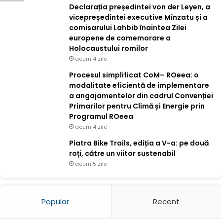
Declarația președintei von der Leyen, a
vicepreședintei executive Mînzatu și a
comisarului Lahbib înaintea Zilei
europene de comemorare a
Holocaustului romilor
acum 4 zile
Procesul simplificat CoM– ROeea: o
modalitate eficientă de implementare
a angajamentelor din cadrul Convenției
Primarilor pentru Climă și Energie prin
Programul ROeea
acum 4 zile
Piatra Bike Trails, ediția a V-a: pe două
roți, către un viitor sustenabil
acum 5 zile
Popular
Recent