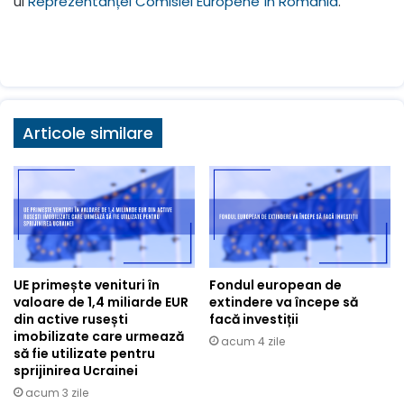
ul
Reprezentanței Comisiei Europene în România
.
Articole similare
UE primește venituri în
Fondul european de
valoare de 1,4 miliarde EUR
extindere va începe să
din active rusești
facă investiții
imobilizate care urmează
acum 4 zile
să fie utilizate pentru
sprijinirea Ucrainei
acum 3 zile