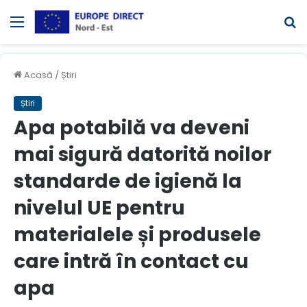
Meniul
C
Acasă
/
Știri
Știri
Apa potabilă va deveni
mai sigură datorită noilor
standarde de igienă la
nivelul UE pentru
materialele și produsele
care intră în contact cu
apa