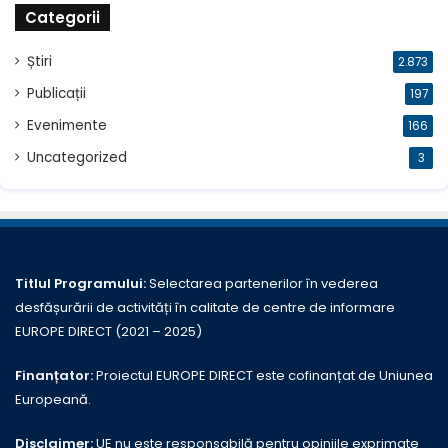
Categorii
Știri
2.873
Publicații
197
Evenimente
166
Uncategorized
3
Titlul Programului:
Selectarea partenerilor în vederea
desfășurării de activități în calitate de centre de informare
EUROPE DIRECT (2021 – 2025)
Finanțator:
Proiectul EUROPE DIRECT este cofinanțat de Uniunea
Europeană.
Disclaimer:
UE nu este responsabilă pentru opiniile exprimate