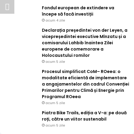
Fondul european de extindere va
începe să facă investiții
acum 4 zile
Declarația președintei von der Leyen, a
vicepreședintei executive Mînzatu și a
comisarului Lahbib înaintea Zilei
europene de comemorare a
Holocaustului romilor
acum 5 zile
Procesul simplificat CoM– ROeea: o
modalitate eficientă de implementare
a angajamentelor din cadrul Convenției
Primarilor pentru Climă și Energie prin
Programul ROeea
acum 5 zile
Piatra Bike Trails, ediția a V-a: pe două
roți, către un viitor sustenabil
acum 5 zile