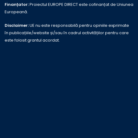
Finanțator:
Proiectul EUROPE DIRECT este cofinanțat de Uniunea
Europeană.
Disclaimer:
UE nu este responsabilă pentru opiniile exprimate
în publicațiile/website și/sau în cadrul activităților pentru care
este folosit grantul acordat.