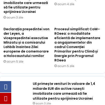
imobilizate care urmează
acum 4 zile
să fie utilizate pentru
sprijinirea Ucrainei
acum 3 zile
Declarația președintei von
Procesul simplificat CoM–
der Leyen, a
ROeea: o modalitate
vicepreședintei executive
eficientă de implementare
Mînzatu și a comisarului
a angajamentelor din
Lahbib înaintea Zilei
cadrul Convenției
europene de comemorare
Primarilor pentru Climă și
a Holocaustului romilor
Energie prin Programul
ROeea
acum 5 zile
acum 5 zile
UE primește venituri în valoare de 1,4
miliarde EUR din active rusești
imobilizate care urmează să fie
utilizate pentru sprijinirea Ucrainei
acum 3 zile