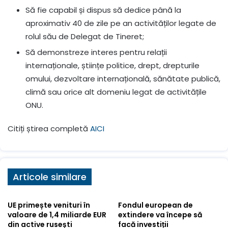
Să fie capabil și dispus să dedice până la
aproximativ 40 de zile pe an activităților legate de
rolul său de Delegat de Tineret;
Să demonstreze interes pentru relații
internaționale, științe politice, drept, drepturile
omului, dezvoltare internațională, sănătate publică,
climă sau orice alt domeniu legat de activitățile
ONU.
Citiți știrea completă
AICI
Articole similare
UE primește venituri în
Fondul european de
valoare de 1,4 miliarde EUR
extindere va începe să
din active rusești
facă investiții