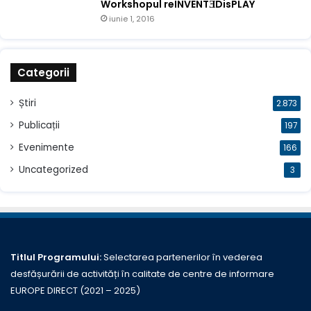
Workshopul reINVENTƎDisPLAY
iunie 1, 2016
Categorii
Știri
2.873
Publicații
197
Evenimente
166
Uncategorized
3
Titlul Programului:
Selectarea partenerilor în vederea
desfășurării de activități în calitate de centre de informare
EUROPE DIRECT (2021 – 2025)