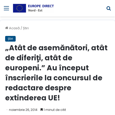
Meniul
C
Acasă
/
Știri
Știri
„Atât de asemănători, atât
de diferiţi, atât de
europeni.” Au început
înscrierile la concursul de
redactare despre
extinderea UE!
noiembrie 26, 2014
1 minut de citit