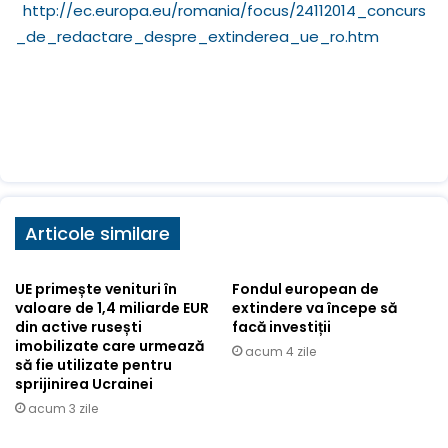
http://ec.europa.eu/romania/focus/24112014_concurs
_de_redactare_despre_extinderea_ue_ro.htm
Articole similare
UE primește venituri în
Fondul european de
valoare de 1,4 miliarde EUR
extindere va începe să
din active rusești
facă investiții
imobilizate care urmează
acum 4 zile
să fie utilizate pentru
sprijinirea Ucrainei
acum 3 zile