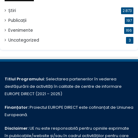
Știri
2.873
Publicații
197
Evenimente
166
Uncategorized
3
Titlul Programului:
Selectarea partenerilor în vederea
desfășurării de activități în calitate de centre de informare
EUROPE DIRECT (2021 – 2025)
Finanțator:
Proiectul EUROPE DIRECT este cofinanțat de Uniunea
Europeană.
Disclaimer:
UE nu este responsabilă pentru opiniile exprimate
în publicațiile/website și/sau în cadrul activităților pentru care