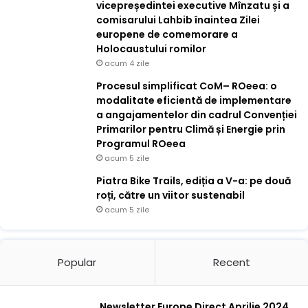
vicepreședintei executive Mînzatu și a
comisarului Lahbib înaintea Zilei
europene de comemorare a
Holocaustului romilor
acum 4 zile
Procesul simplificat CoM– ROeea: o
modalitate eficientă de implementare
a angajamentelor din cadrul Convenției
Primarilor pentru Climă și Energie prin
Programul ROeea
acum 5 zile
Piatra Bike Trails, ediția a V-a: pe două
roți, către un viitor sustenabil
acum 5 zile
Popular
Recent
Newsletter Europe Direct Aprilie 2024