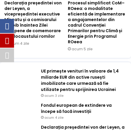
Declarația președintei von
Procesul simplificat CoM–
der Leyen, a
ROeea: o modalitate
vicepreședintei executive
eficientă de implementare
Mînzatu și a comisarului
a angajamentelor din
Lahbib înaintea Zilei
cadrul Convenției
europene de comemorare
Primarilor pentru Climă și
a Holocaustului romilor
Energie prin Programul
ROeea
acum 4 zile
acum 5 zile
UE primește venituri în valoare de 1,4
miliarde EUR din active rusești
imobilizate care urmează să fie
utilizate pentru sprijinirea Ucrainei
acum 3 zile
Fondul european de extindere va
începe să facă investiții
acum 4 zile
Declarația președintei von der Leyen, a