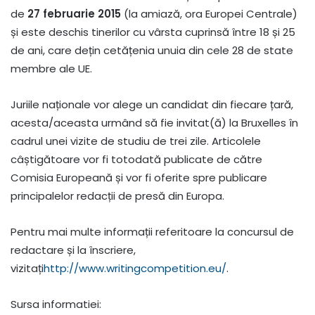
de
27 februarie 2015
(la amiază, ora Europei Centrale)
și este deschis tinerilor cu vârsta cuprinsă între 18 și 25
de ani, care dețin cetățenia unuia din cele 28 de state
membre ale UE.
Juriile naționale vor alege un candidat din fiecare țară,
acesta/aceasta urmând să fie invitat(ă) la Bruxelles în
cadrul unei vizite de studiu de trei zile. Articolele
câștigătoare vor fi totodată publicate de către
Comisia Europeană și vor fi oferite spre publicare
principalelor redacții de presă din Europa.
Pentru mai multe informații referitoare la concursul de
redactare și la înscriere,
vizitați
http://www.writingcompetition.eu/
.
Sursa informatiei: