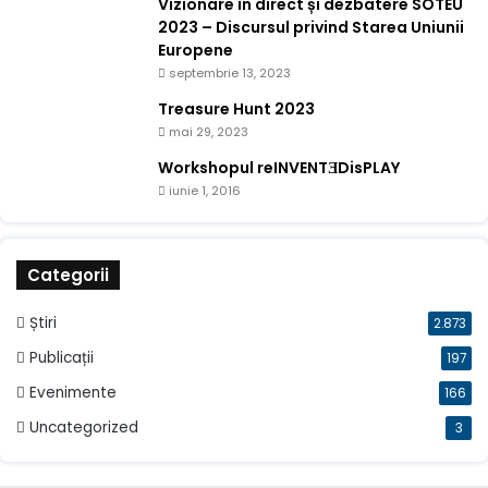
Vizionare în direct și dezbatere SOTEU
2023 – Discursul privind Starea Uniunii
Europene
septembrie 13, 2023
Treasure Hunt 2023
mai 29, 2023
Workshopul reINVENTƎDisPLAY
iunie 1, 2016
Categorii
Știri
2.873
Publicații
197
Evenimente
166
Uncategorized
3