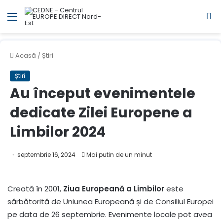
Meniul
C
Acasă
/
Știri
Știri
Au început evenimentele
dedicate Zilei Europene a
Limbilor 2024
septembrie 16, 2024
Mai putin de un minut
Creată în 2001,
Ziua Europeană a Limbilor
este
sărbătorită de Uniunea Europeană și de Consiliul Europei
pe data de 26 septembrie. Evenimente locale pot avea