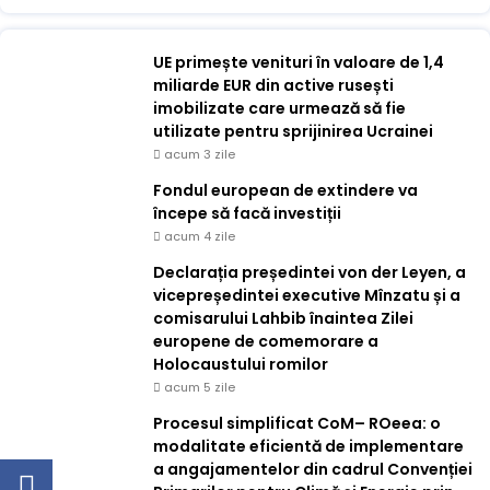
UE primește venituri în valoare de 1,4
miliarde EUR din active rusești
imobilizate care urmează să fie
utilizate pentru sprijinirea Ucrainei
acum 3 zile
Fondul european de extindere va
începe să facă investiții
acum 4 zile
Declarația președintei von der Leyen, a
vicepreședintei executive Mînzatu și a
comisarului Lahbib înaintea Zilei
europene de comemorare a
Holocaustului romilor
acum 5 zile
Procesul simplificat CoM– ROeea: o
modalitate eficientă de implementare
a angajamentelor din cadrul Convenției