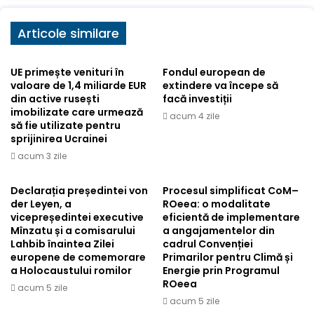
Articole similare
UE primește venituri în
Fondul european de
valoare de 1,4 miliarde EUR
extindere va începe să
din active rusești
facă investiții
imobilizate care urmează
acum 4 zile
să fie utilizate pentru
sprijinirea Ucrainei
acum 3 zile
Declarația președintei von
Procesul simplificat CoM–
der Leyen, a
ROeea: o modalitate
vicepreședintei executive
eficientă de implementare
Mînzatu și a comisarului
a angajamentelor din
Lahbib înaintea Zilei
cadrul Convenției
europene de comemorare
Primarilor pentru Climă și
a Holocaustului romilor
Energie prin Programul
ROeea
acum 5 zile
acum 5 zile