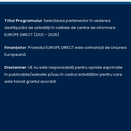
Titlul Programului:
Selectarea partenerilor în vederea
desfășurării de activități în calitate de centre de informare
EUROPE DIRECT (2021 – 2025)
Finanțator:
Proiectul EUROPE DIRECT este cofinanțat de Uniunea
Europeană.
Disclaimer:
UE nu este responsabilă pentru opiniile exprimate
în publicațiile/website și/sau în cadrul activităților pentru care
este folosit grantul acordat.