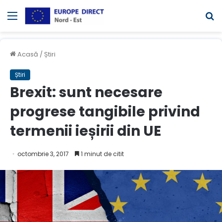
Meniul
C
Acasă
/
Știri
Știri
Brexit: sunt necesare
progrese tangibile privind
termenii ieșirii din UE
octombrie 3, 2017
1 minut de citit