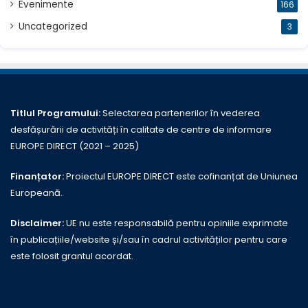
Evenimente
166
Uncategorized
3
Titlul Programului:
Selectarea partenerilor în vederea
desfășurării de activități în calitate de centre de informare
EUROPE DIRECT (2021 – 2025)
Finanțator:
Proiectul EUROPE DIRECT este cofinanțat de Uniunea
Europeană.
Disclaimer:
UE nu este responsabilă pentru opiniile exprimate
în publicațiile/website și/sau în cadrul activităților pentru care
este folosit grantul acordat.