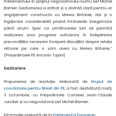
Parlamentului în sprijinul negociatorului nostru șef Michel
Barnier. Dezbaterea a arătat și o dorință clară pentru un
angajament constructiv cu Marea Britanie, dar și o
îngrijorare considerabilă privind întârzierile înregistrate
până acum. Sper ca următoarele luni să permită
realizarea unor progrese suficiente în îndeplinirea
precondițiilor necesare începerii discuțiilor despre relația
viitoare pe care o vom avea cu Marea Britanie.”
(Președintele PE Antonio Tajani)
Dezbatere
Propunerea de rezoluție, elaborată de
Grupul de
coordonare pentru Brexit din PE
, a fost dezbătută marți,
3 octombrie, cu Președintele Comisiei Jean-Claude
Juncker și cu negociatorul șef Michel Barnier.
Informație preluată de la
Parlamentul European
.