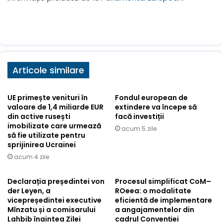
Articole similare
UE primește venituri în
Fondul european de
valoare de 1,4 miliarde EUR
extindere va începe să
din active rusești
facă investiții
imobilizate care urmează
acum 5 zile
să fie utilizate pentru
sprijinirea Ucrainei
acum 4 zile
Declarația președintei von
Procesul simplificat CoM–
der Leyen, a
ROeea: o modalitate
vicepreședintei executive
eficientă de implementare
Mînzatu și a comisarului
a angajamentelor din
Lahbib înaintea Zilei
cadrul Convenției