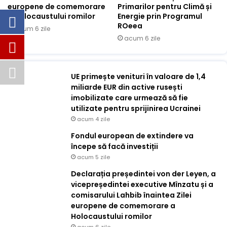
europene de comemorare
Primarilor pentru Climă și
a Holocaustului romilor
Energie prin Programul
ROeea
acum 6 zile
acum 6 zile
UE primește venituri în valoare de 1,4
miliarde EUR din active rusești
imobilizate care urmează să fie
utilizate pentru sprijinirea Ucrainei
acum 4 zile
Fondul european de extindere va
începe să facă investiții
acum 5 zile
Declarația președintei von der Leyen, a
vicepreședintei executive Mînzatu și a
comisarului Lahbib înaintea Zilei
europene de comemorare a
Holocaustului romilor
acum 6 zile