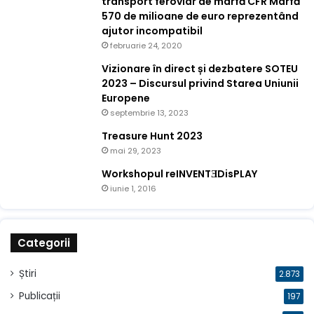
transport feroviar de marfă CFR Marfă
570 de milioane de euro reprezentând
ajutor incompatibil
februarie 24, 2020
Vizionare în direct și dezbatere SOTEU
2023 – Discursul privind Starea Uniunii
Europene
septembrie 13, 2023
Treasure Hunt 2023
mai 29, 2023
Workshopul reINVENTƎDisPLAY
iunie 1, 2016
Categorii
Știri
2.873
Publicații
197