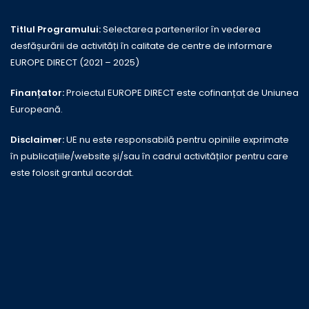
Titlul Programului:
Selectarea partenerilor în vederea
desfășurării de activități în calitate de centre de informare
EUROPE DIRECT (2021 – 2025)
Finanțator:
Proiectul EUROPE DIRECT este cofinanțat de Uniunea
Europeană.
Disclaimer:
UE nu este responsabilă pentru opiniile exprimate
în publicațiile/website și/sau în cadrul activităților pentru care
este folosit grantul acordat.