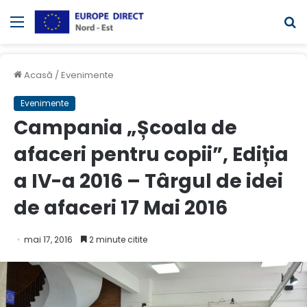
Meniul
C
Acasă
/
Evenimente
Evenimente
Campania „Școala de
afaceri pentru copii”, Ediția
a IV-a 2016 – Târgul de idei
de afaceri 17 Mai 2016
mai 17, 2016
2 minute citite