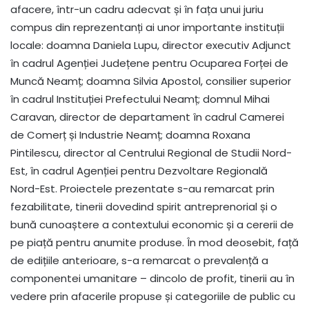
afacere, într-un cadru adecvat și în fața unui juriu
compus din reprezentanți ai unor importante instituții
locale: doamna Daniela Lupu, director executiv Adjunct
în cadrul Agenției Județene pentru Ocuparea Forței de
Muncă Neamț; doamna Silvia Apostol, consilier superior
în cadrul Instituției Prefectului Neamț; domnul Mihai
Caravan, director de departament în cadrul Camerei
de Comerț și Industrie Neamț; doamna Roxana
Pintilescu, director al Centrului Regional de Studii Nord-
Est, în cadrul Agenției pentru Dezvoltare Regională
Nord-Est. Proiectele prezentate s-au remarcat prin
fezabilitate, tinerii dovedind spirit antreprenorial și o
bună cunoaștere a contextului economic și a cererii de
pe piață pentru anumite produse. În mod deosebit, față
de edițiile anterioare, s-a remarcat o prevalență a
componentei umanitare – dincolo de profit, tinerii au în
vedere prin afacerile propuse și categoriile de public cu