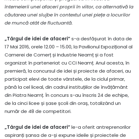
întemeierii unei afaceri proprii în viitor, ca alternativă la
căutarea unei slujbe în contextul unei piețe a locurilor
de muncă atât de fluctuantă.
„Târgul de idei de afaceri”
s-a desfășurat în data de
17 Mai 2016, orele 12.00 – 15.00, la Pavilionul Expozițional al
Camerei de Comerț și Industrie Neamț și a fost
organizat în parteneriat cu CCI Neamț. Anul acesta, în
premieră, la concursul de idei și proiecte de afaceri, au
participat elevi de toate vârstele, de la ciclul primar,
până la cel liceal, din cadrul instituțiilor de învățământ
din Piatra Neamț. În concurs s-au înscris 24 de echipe,
de la cinci licee și șase școli din oraș, totalizând un
număr de 48 de competitori.
„Târgul de idei de afaceri”
le-a oferit antreprenorilor
aspiranți șansa de a-și expune ideile și proiectele de