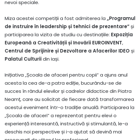
nevoi speciale.
Miza acestei competiții a fost admiterea la
„Programul
de instruire în leadership și tehnici de prezentare”
și
participarea la vizita de studiu cu destinațiile:
Expoziția
Europeană a Creativității și Inovării EUROINVENT
,
Centrul de Sprijinire și Dezvoltare a Afacerilor IDEO
și
Palatul Culturii
din Iași.
Inițiativa „Școala de afaceri pentru copii” a ajuns anul
acesta la cea de-a patra ediție, bucurându-se de
succes în rândul elevilor și cadrelor didactice din Piatra
Neamț, care au solicitat de fiecare dată transformarea
acestui eveniment într-o tradiție anuală. Participarea la
„Școala de afaceri” a reprezentat pentru elevi o
experiență interesantă, instructivă și stimulantă, le-a
deschis noi perspective și i-a ajutat să devină mai
preocupați de viitorul lor profesional.