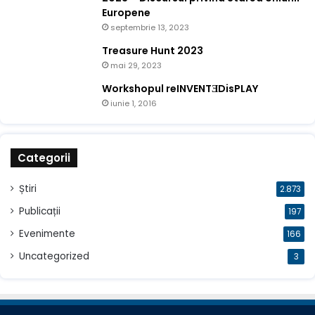
Europene
septembrie 13, 2023
Treasure Hunt 2023
mai 29, 2023
Workshopul reINVENTƎDisPLAY
iunie 1, 2016
Categorii
Știri
2.873
Publicații
197
Evenimente
166
Uncategorized
3