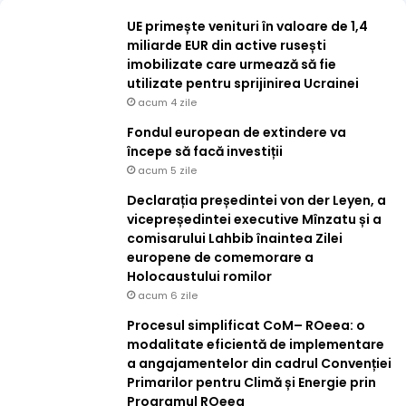
UE primește venituri în valoare de 1,4
miliarde EUR din active rusești
imobilizate care urmează să fie
utilizate pentru sprijinirea Ucrainei
acum 4 zile
Fondul european de extindere va
începe să facă investiții
acum 5 zile
Declarația președintei von der Leyen, a
vicepreședintei executive Mînzatu și a
comisarului Lahbib înaintea Zilei
europene de comemorare a
Holocaustului romilor
acum 6 zile
Procesul simplificat CoM– ROeea: o
modalitate eficientă de implementare
a angajamentelor din cadrul Convenției
Primarilor pentru Climă și Energie prin
Programul ROeea