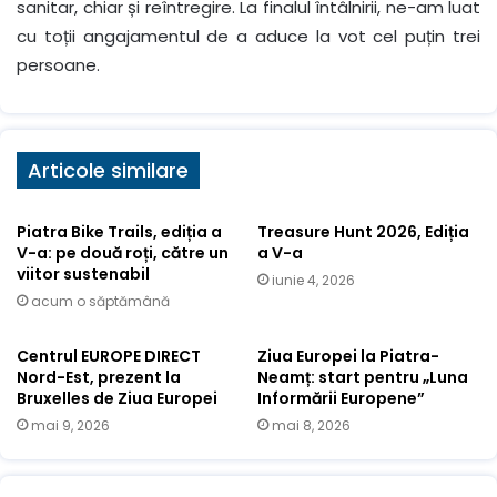
sanitar, chiar și reîntregire. La finalul întâlnirii, ne-am luat
cu toții angajamentul de a aduce la vot cel puțin trei
persoane.
Articole similare
Piatra Bike Trails, ediția a
Treasure Hunt 2026, Ediția
V-a: pe două roți, către un
a V-a
viitor sustenabil
iunie 4, 2026
acum o săptămână
Centrul EUROPE DIRECT
Ziua Europei la Piatra-
Nord-Est, prezent la
Neamț: start pentru „Luna
Bruxelles de Ziua Europei
Informării Europene”
mai 9, 2026
mai 8, 2026