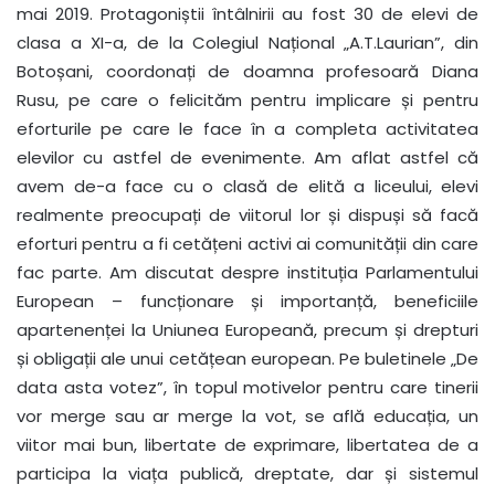
mai 2019. Protagoniștii întâlnirii au fost 30 de elevi de
clasa a XI-a, de la Colegiul Național „A.T.Laurian”, din
Botoșani, coordonați de doamna profesoară Diana
Rusu, pe care o felicităm pentru implicare și pentru
eforturile pe care le face în a completa activitatea
elevilor cu astfel de evenimente. Am aflat astfel că
avem de-a face cu o clasă de elită a liceului, elevi
realmente preocupați de viitorul lor și dispuși să facă
eforturi pentru a fi cetățeni activi ai comunității din care
fac parte. Am discutat despre instituția Parlamentului
European – funcționare și importanță, beneficiile
apartenenței la Uniunea Europeană, precum și drepturi
și obligații ale unui cetățean european. Pe buletinele „De
data asta votez”, în topul motivelor pentru care tinerii
vor merge sau ar merge la vot, se află educația, un
viitor mai bun, libertate de exprimare, libertatea de a
participa la viața publică, dreptate, dar și sistemul