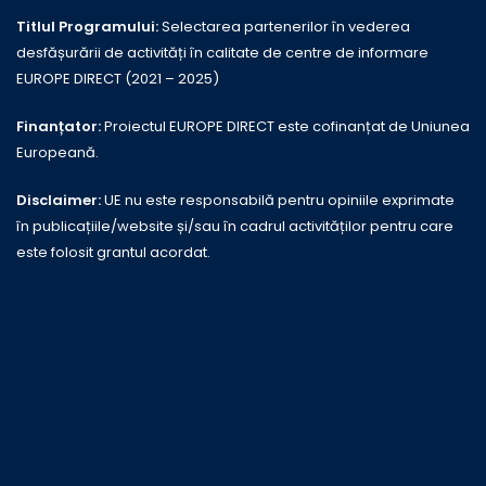
Titlul Programului:
Selectarea partenerilor în vederea
desfășurării de activități în calitate de centre de informare
EUROPE DIRECT (2021 – 2025)
Finanțator:
Proiectul EUROPE DIRECT este cofinanțat de Uniunea
Europeană.
Disclaimer:
UE nu este responsabilă pentru opiniile exprimate
în publicațiile/website și/sau în cadrul activităților pentru care
este folosit grantul acordat.