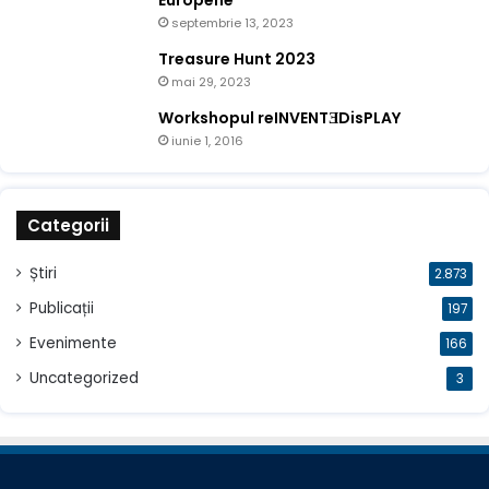
Europene
septembrie 13, 2023
Treasure Hunt 2023
mai 29, 2023
Workshopul reINVENTƎDisPLAY
iunie 1, 2016
Categorii
Știri
2.873
Publicații
197
Evenimente
166
Uncategorized
3