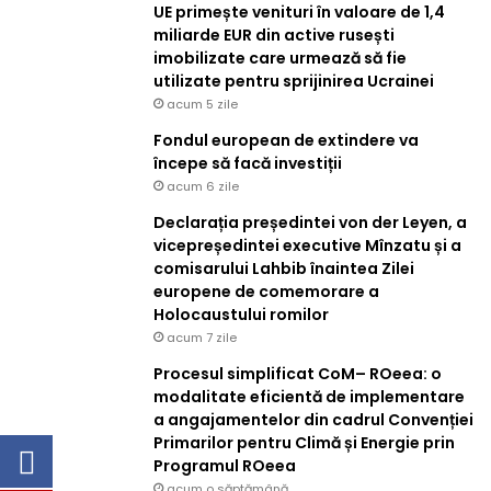
UE primește venituri în valoare de 1,4
miliarde EUR din active rusești
imobilizate care urmează să fie
utilizate pentru sprijinirea Ucrainei
acum 5 zile
Fondul european de extindere va
începe să facă investiții
acum 6 zile
Declarația președintei von der Leyen, a
vicepreședintei executive Mînzatu și a
comisarului Lahbib înaintea Zilei
europene de comemorare a
Holocaustului romilor
acum 7 zile
Procesul simplificat CoM– ROeea: o
modalitate eficientă de implementare
a angajamentelor din cadrul Convenției
Primarilor pentru Climă și Energie prin
Programul ROeea
acum o săptămână