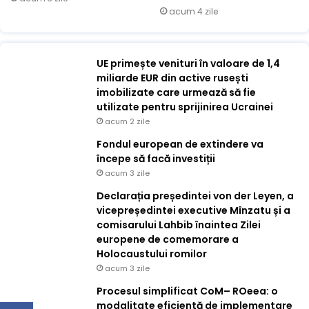
acum 4 zile
UE primește venituri în valoare de 1,4
miliarde EUR din active rusești
imobilizate care urmează să fie
utilizate pentru sprijinirea Ucrainei
acum 2 zile
Fondul european de extindere va
începe să facă investiții
acum 3 zile
Declarația președintei von der Leyen, a
vicepreședintei executive Mînzatu și a
comisarului Lahbib înaintea Zilei
europene de comemorare a
Holocaustului romilor
acum 3 zile
Procesul simplificat CoM– ROeea: o
modalitate eficientă de implementare