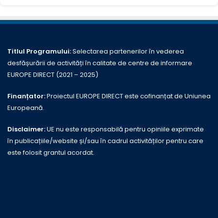
Titlul Programului:
Selectarea partenerilor în vederea
desfășurării de activități în calitate de centre de informare
EUROPE DIRECT (2021 – 2025)
Finanțator:
Proiectul EUROPE DIRECT este cofinanțat de Uniunea
Europeană.
Disclaimer:
UE nu este responsabilă pentru opiniile exprimate
în publicațiile/website și/sau în cadrul activităților pentru care
este folosit grantul acordat.