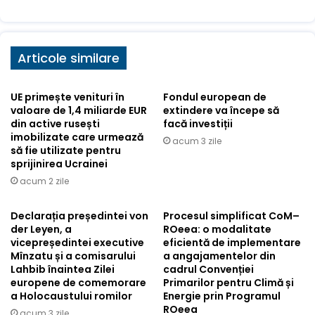
Articole similare
UE primește venituri în
Fondul european de
valoare de 1,4 miliarde EUR
extindere va începe să
din active rusești
facă investiții
imobilizate care urmează
acum 3 zile
să fie utilizate pentru
sprijinirea Ucrainei
acum 2 zile
Declarația președintei von
Procesul simplificat CoM–
der Leyen, a
ROeea: o modalitate
vicepreședintei executive
eficientă de implementare
Mînzatu și a comisarului
a angajamentelor din
Lahbib înaintea Zilei
cadrul Convenției
europene de comemorare
Primarilor pentru Climă și
a Holocaustului romilor
Energie prin Programul
ROeea
acum 3 zile