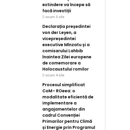
extindere va începe să
facă investiții
acum 3 zile
Declarația președintei
von der Leyen, a
vicepreședintei
executive Mînzatu și a
comisarului Lahbib
înaintea Zilei europene
de comemorare a
Holocaustului romilor
acum 4 zile
Procesul simplificat
CoM– ROeea: o
modalitate eficientă de
implementare a
angajamentelor din
cadrul Convenției
Primarilor pentru Climă
și Energie prin Programul