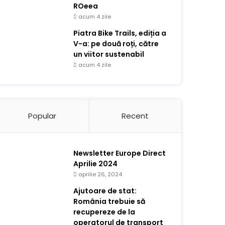
ROeea
acum 4 zile
Piatra Bike Trails, ediția a
V-a: pe două roți, către
un viitor sustenabil
acum 4 zile
Popular
Recent
Newsletter Europe Direct
Aprilie 2024
aprilie 26, 2024
Ajutoare de stat:
România trebuie să
recupereze de la
operatorul de transport