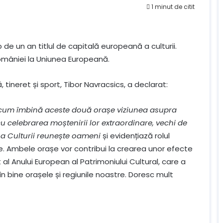
1 minut de citit
p de un an titlul de capitală europeană a culturii.
 României la Uniunea Europeană.
tineret și sport, Tibor Navracsics, a declarat:
ă cum îmbină aceste două orașe viziunea asupra
 cu celebrarea moștenirii lor extraordinare, vechi de
ă a Culturii reunește oameni
și evidențiază rolul
ene. Ambele orașe vor contribui la crearea unor efecte
al Anului European al Patrimoniului Cultural, care a
bine orașele și regiunile noastre. Doresc mult