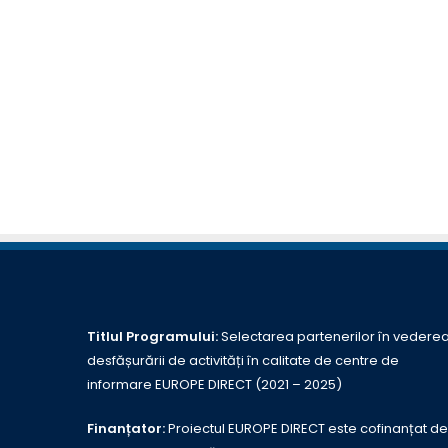
Titlul Programului:
Selectarea partenerilor în vedere
desfășurării de activități în calitate de centre de
informare EUROPE DIRECT (2021 – 2025)
Finanțator:
Proiectul EUROPE DIRECT este cofinanțat de