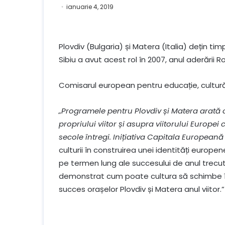
ianuarie 4, 2019
Plovdiv (Bulgaria) și Matera (Italia) dețin tim
Sibiu a avut acest rol în 2007, anul aderării
Comisarul european pentru educație, cultură, 
„Programele pentru Plovdiv și Matera arat
propriului viitor și asupra viitorului Europei
secole întregi. Inițiativa Capitala European
culturii în construirea unei identități europ
pe termen lung ale succesului de anul trecut 
demonstrat cum poate cultura să schimbe în 
succes orașelor Plovdiv și Matera anul viitor.”