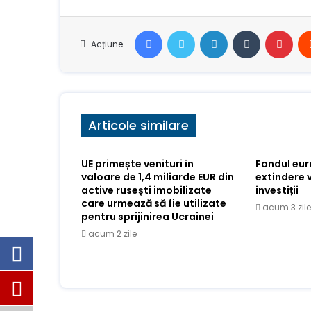
Facebook
Stare de nervozitate
LinkedIn
Tumblr
Pint
Acțiune
Articole similare
UE primește venituri în
Fondul eu
valoare de 1,4 miliarde EUR din
extindere 
active rusești imobilizate
investiții
care urmează să fie utilizate
acum 3 zile
pentru sprijinirea Ucrainei
acum 2 zile