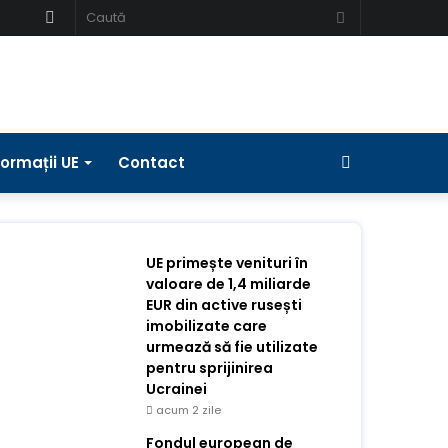
Schimbați
Caută
pielea
Bara
formații UE
Contact
laterală
UE primește venituri în
valoare de 1,4 miliarde
EUR din active rusești
imobilizate care
urmează să fie utilizate
pentru sprijinirea
Ucrainei
acum 2 zile
Fondul european de