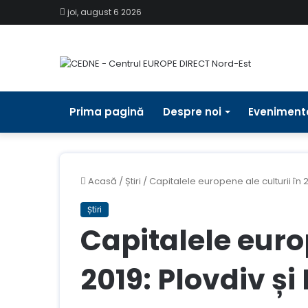
joi, august 6 2026
Prima pagină
Despre noi
Eveniment
Acasă
/
Știri
/
Capitalele europene ale culturii în 2
Știri
Capitalele europ
2019: Plovdiv ș