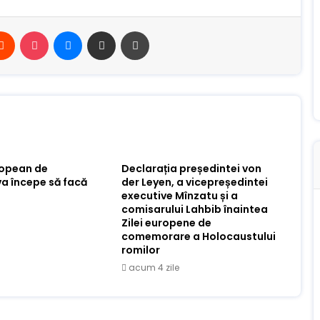
erest
Reddit
Buzunar
Mesager
Distribuie prin e-mail
Imprimare
ropean de
Declarația președintei von
va începe să facă
der Leyen, a vicepreședintei
executive Mînzatu și a
comisarului Lahbib înaintea
Zilei europene de
comemorare a Holocaustului
romilor
acum 4 zile