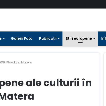
e
Galerii Foto
Publicații
Știri europene
In
019: Plovdiv și Matera
ene ale culturii în
i Matera