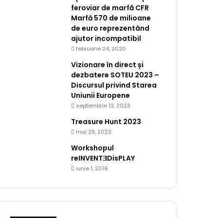
feroviar de marfă CFR
Marfă 570 de milioane
de euro reprezentând
ajutor incompatibil
februarie 24, 2020
Vizionare în direct și
dezbatere SOTEU 2023 –
Discursul privind Starea
Uniunii Europene
septembrie 13, 2023
Treasure Hunt 2023
mai 29, 2023
Workshopul
reINVENTƎDisPLAY
iunie 1, 2016