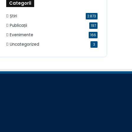
Categorii
Știri
2.873
Publicații
197
Evenimente
166
Uncategorized
3