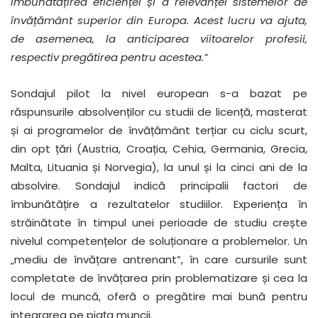
îmbunătățirea eficienței și a relevanței sistemelor de
învățământ superior din Europa. Acest lucru va ajuta,
de asemenea, la anticiparea viitoarelor profesii,
respectiv pregătirea pentru acestea.”
Sondajul pilot la nivel european s-a bazat pe
răspunsurile absolvenților cu studii de licență, masterat
și ai programelor de învățământ terțiar cu ciclu scurt,
din opt țări (Austria, Croația, Cehia, Germania, Grecia,
Malta, Lituania și Norvegia), la unul și la cinci ani de la
absolvire. Sondajul indică principalii factori de
îmbunătățire a rezultatelor studiilor. Experiența în
străinătate în timpul unei perioade de studiu crește
nivelul competențelor de soluționare a problemelor. Un
„mediu de învățare antrenant”, în care cursurile sunt
completate de învățarea prin problematizare și cea la
locul de muncă, oferă o pregătire mai bună pentru
integrarea pe piața muncii.