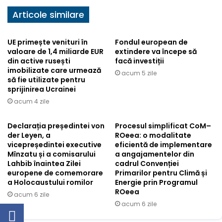
Articole similare
UE primește venituri în
Fondul european de
valoare de 1,4 miliarde EUR
extindere va începe să
din active rusești
facă investiții
imobilizate care urmează
acum 5 zile
să fie utilizate pentru
sprijinirea Ucrainei
acum 4 zile
Declarația președintei von
Procesul simplificat CoM–
der Leyen, a
ROeea: o modalitate
vicepreședintei executive
eficientă de implementare
Mînzatu și a comisarului
a angajamentelor din
Lahbib înaintea Zilei
cadrul Convenției
europene de comemorare
Primarilor pentru Climă și
a Holocaustului romilor
Energie prin Programul
ROeea
acum 6 zile
acum 6 zile