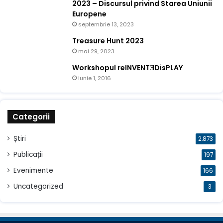
2023 – Discursul privind Starea Uniunii
Europene
septembrie 13, 2023
Treasure Hunt 2023
mai 29, 2023
Workshopul reINVENTƎDisPLAY
iunie 1, 2016
Categorii
Știri
2.873
Publicații
197
Evenimente
166
Uncategorized
3