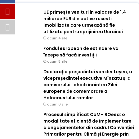
UE primește venituri în valoare de 1,4
miliarde EUR din active rusești
imobilizate care urmează să fie
utilizate pentru sprijinirea Ucrainei
acum 4 zile
Fondul european de extindere va
începe să facă investiții
acum 5 zile
Declarația președintei von der Leyen, a
vicepreședintei executive Mînzatu și a
comisarului Lahbib înaintea Zilei
europene de comemorare a
Holocaustului romilor
acum 6 zile
Procesul simplificat CoM– ROeea: o
modalitate eficientă de implementare
a angajamentelor din cadrul Convenției
Primarilor pentru Climă și Energie prin