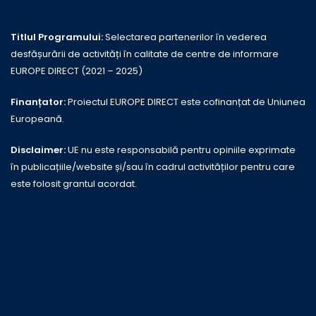
Titlul Programului:
Selectarea partenerilor în vederea
desfășurării de activități în calitate de centre de informare
EUROPE DIRECT (2021 – 2025)
Finanțator:
Proiectul EUROPE DIRECT este cofinanțat de Uniunea
Europeană.
Disclaimer:
UE nu este responsabilă pentru opiniile exprimate
în publicațiile/website și/sau în cadrul activităților pentru care
este folosit grantul acordat.