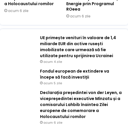
a Holocaustului romilor
Energie prin Programul
ROeea
acum 6 zile
acum 6 zile
UE primește venituri în valoare de 1,4
miliarde EUR din active rusești
imobilizate care urmează să fie
utilizate pentru sprijinirea Ucrainei
acum 4 zile
Fondul european de extindere va
începe să facă investiții
acum 5 zile
Declarația președintei von der Leyen, a
vicepreședintei executive Mînzatu și a
comisarului Lahbib înaintea Zilei
europene de comemorare a
Holocaustului romilor
acum 6 zile