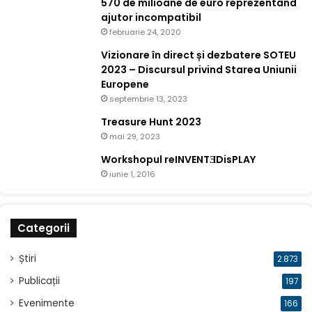
570 de milioane de euro reprezentând
ajutor incompatibil
februarie 24, 2020
Vizionare în direct și dezbatere SOTEU
2023 – Discursul privind Starea Uniunii
Europene
septembrie 13, 2023
Treasure Hunt 2023
mai 29, 2023
Workshopul reINVENTƎDisPLAY
iunie 1, 2016
Categorii
Știri
2.873
Publicații
197
Evenimente
166