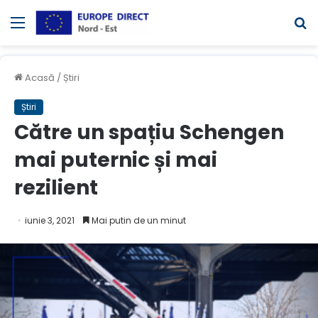
Meniul
C
Acasă
/
Știri
Știri
Către un spațiu Schengen
mai puternic și mai
rezilient
iunie 3, 2021
Mai putin de un minut