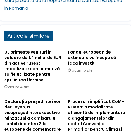
Stire preluata de la Reprezentanta Comisiei Europene
in Romania
Articole similare
UE primește venituri în
Fondul european de
valoare de 1,4 miliarde EUR
extindere va începe să
din active rusești
facă investiții
imobilizate care urmează
acum 5 zile
să fie utilizate pentru
sprijinirea Ucrainei
acum 4 zile
Declarația președintei von
Procesul simplificat CoM–
der Leyen, a
ROeea: o modalitate
vicepreședintei executive
eficientă de implementare
Mînzatu și a comisarului
a angajamentelor din
Lahbib înaintea Zilei
cadrul Convenției
europene de comemorare
Primarilor pentru Climă și