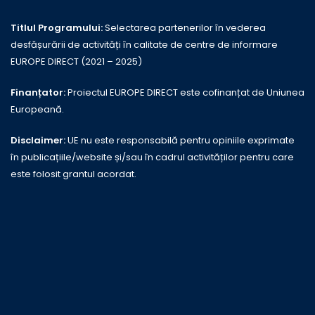
Titlul Programului:
Selectarea partenerilor în vederea
desfășurării de activități în calitate de centre de informare
EUROPE DIRECT (2021 – 2025)
Finanțator:
Proiectul EUROPE DIRECT este cofinanțat de Uniunea
Europeană.
Disclaimer:
UE nu este responsabilă pentru opiniile exprimate
în publicațiile/website și/sau în cadrul activităților pentru care
este folosit grantul acordat.