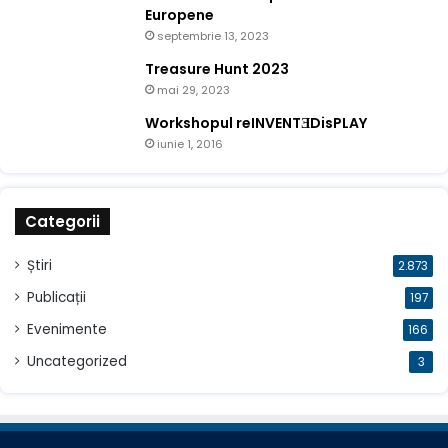
Europene
septembrie 13, 2023
Treasure Hunt 2023
mai 29, 2023
Workshopul reINVENTƎDisPLAY
iunie 1, 2016
Categorii
Știri
2.873
Publicații
197
Evenimente
166
Uncategorized
3