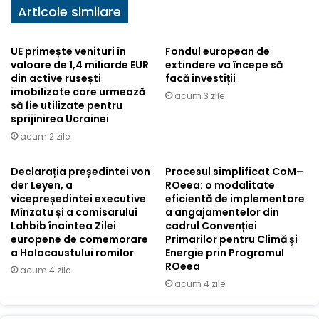
Articole similare
UE primește venituri în
Fondul european de
valoare de 1,4 miliarde EUR
extindere va începe să
din active rusești
facă investiții
imobilizate care urmează
acum 3 zile
să fie utilizate pentru
sprijinirea Ucrainei
acum 2 zile
Declarația președintei von
Procesul simplificat CoM–
der Leyen, a
ROeea: o modalitate
vicepreședintei executive
eficientă de implementare
Mînzatu și a comisarului
a angajamentelor din
Lahbib înaintea Zilei
cadrul Convenției
europene de comemorare
Primarilor pentru Climă și
a Holocaustului romilor
Energie prin Programul
ROeea
acum 4 zile
acum 4 zile