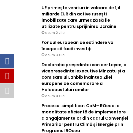
UE primește venituri în valoare de 1,4
miliarde EUR din active rusești
imobilizate care urmează să fie
utilizate pentru sprijinirea Ucrainei
acum 2 zile
Fondul european de extindere va
începe să facă investiții
acum 3 zile
Declarația președintei von der Leyen, a
vicepreședintei executive Mînzatu și a
comisarului Lahbib înaintea Zilei
europene de comemorare a
Holocaustului romilor
acum 4 zile
Procesul simplificat CoM– ROeea: o
modalitate eficientă de implementare
a angajamentelor din cadrul Convenției
Primarilor pentru Climă și Energie prin
Programul ROeea