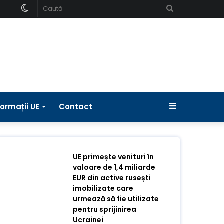
Schimbați
Caută
pielea
Bara
formații UE
Contact
laterală
UE primește venituri în
valoare de 1,4 miliarde
EUR din active rusești
imobilizate care
urmează să fie utilizate
pentru sprijinirea
Ucrainei