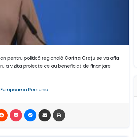
an pentru politică regională
Corina Creţu
se va afla
ntru a vizita proiecte ce au beneficiat de finanțare
 Europene in Romania
terest
Reddit
Buzunar
Mesager
Distribuie prin e-mail
Imprimare