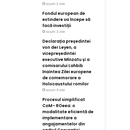
acum 2 zile
Fondul european de
extindere va începe să
facă investiții
acum 3 zile
Declarația președintei
von der Leyen, a
vicepreședintei
executive Mînzatu și a
comisarului Lahbib
înaintea Zilei europene
de comemorare a
Holocaustului romilor
acum 4 zile
Procesul simplificat
CoM– ROeea: o
modalitate eficientă de
implementare a
angajamentelor din