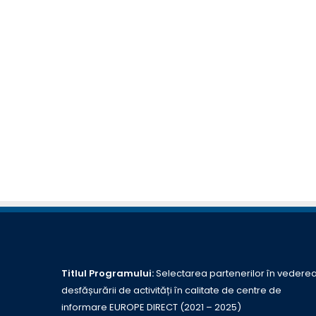
Titlul Programului:
Selectarea partenerilor în vedere
desfășurării de activități în calitate de centre de
informare EUROPE DIRECT (2021 – 2025)