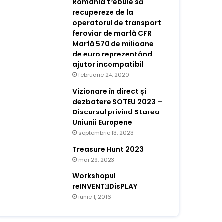
România trebuie să
recupereze de la
operatorul de transport
feroviar de marfă CFR
Marfă 570 de milioane
de euro reprezentând
ajutor incompatibil
februarie 24, 2020
Vizionare în direct și
dezbatere SOTEU 2023 –
Discursul privind Starea
Uniunii Europene
septembrie 13, 2023
Treasure Hunt 2023
mai 29, 2023
Workshopul
reINVENTƎDisPLAY
iunie 1, 2016