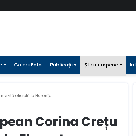
e
Galerii Foto
Publicații
Știri europene
In
vizită oficială la Florența
pean Corina Crețu