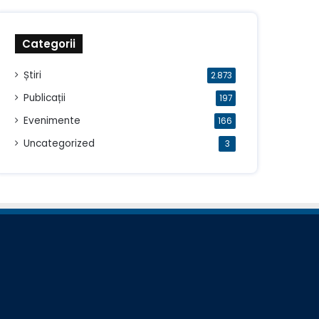
Categorii
Știri
2.873
Publicații
197
Evenimente
166
Uncategorized
3