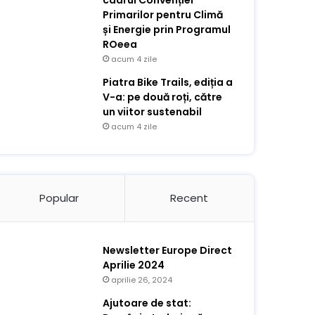
cadrul Convenției
Primarilor pentru Climă
și Energie prin Programul
ROeea
acum 4 zile
Piatra Bike Trails, ediția a
V-a: pe două roți, către
un viitor sustenabil
acum 4 zile
Popular
Recent
Newsletter Europe Direct
Aprilie 2024
aprilie 26, 2024
Ajutoare de stat: