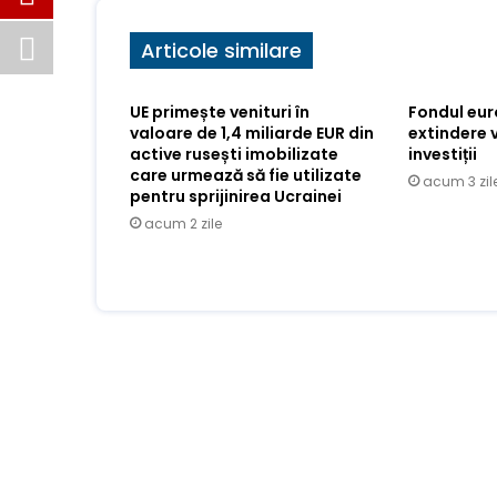
Articole similare
UE primește venituri în
Fondul eu
valoare de 1,4 miliarde EUR din
extindere 
active rusești imobilizate
investiții
care urmează să fie utilizate
acum 3 zil
pentru sprijinirea Ucrainei
acum 2 zile