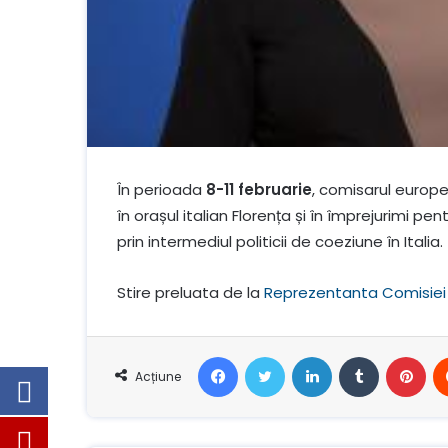
În perioada
8-11 februarie
, comisarul europe
în orașul italian Florența și în împrejurimi pe
prin intermediul politicii de coeziune în Italia.
Stire preluata de la
Reprezentanta Comisiei
Facebook
Stare de nervozitate
LinkedIn
Tumblr
Pin
Acțiune