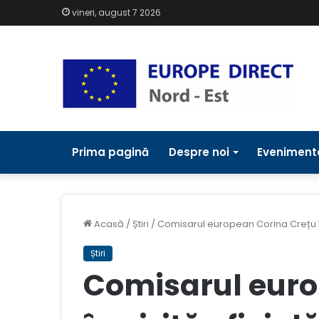
vineri, august 7 2026
Prima pagină
Despre noi
Eveniment
Acasă
/
Știri
/
Comisarul european Corina Crețu în 
Știri
Comisarul euro