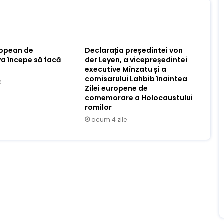
ropean de
Declarația președintei von
va începe să facă
der Leyen, a vicepreședintei
executive Mînzatu și a
comisarului Lahbib înaintea
e
Zilei europene de
comemorare a Holocaustului
romilor
acum 4 zile