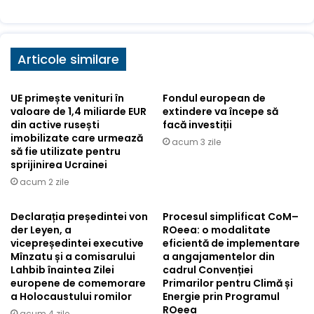
Articole similare
UE primește venituri în
Fondul european de
valoare de 1,4 miliarde EUR
extindere va începe să
din active rusești
facă investiții
imobilizate care urmează
acum 3 zile
să fie utilizate pentru
sprijinirea Ucrainei
acum 2 zile
Declarația președintei von
Procesul simplificat CoM–
der Leyen, a
ROeea: o modalitate
vicepreședintei executive
eficientă de implementare
Mînzatu și a comisarului
a angajamentelor din
Lahbib înaintea Zilei
cadrul Convenției
europene de comemorare
Primarilor pentru Climă și
a Holocaustului romilor
Energie prin Programul
ROeea
acum 4 zile