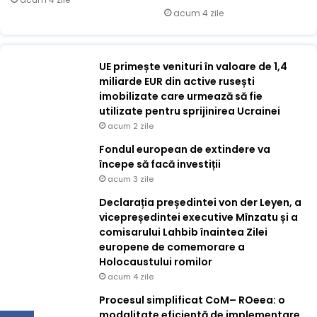
acum 4 zile
UE primește venituri în valoare de 1,4
miliarde EUR din active rusești
imobilizate care urmează să fie
utilizate pentru sprijinirea Ucrainei
acum 2 zile
Fondul european de extindere va
începe să facă investiții
acum 3 zile
Declarația președintei von der Leyen, a
vicepreședintei executive Mînzatu și a
comisarului Lahbib înaintea Zilei
europene de comemorare a
Holocaustului romilor
acum 4 zile
Procesul simplificat CoM– ROeea: o
modalitate eficientă de implementare