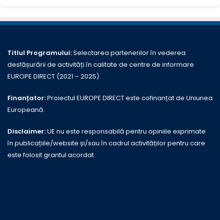
Titlul Programului:
Selectarea partenerilor în vederea
desfășurării de activități în calitate de centre de informare
EUROPE DIRECT (2021 – 2025)
Finanțator:
Proiectul EUROPE DIRECT este cofinanțat de Uniunea
Europeană.
Disclaimer:
UE nu este responsabilă pentru opiniile exprimate
în publicațiile/website și/sau în cadrul activităților pentru care
este folosit grantul acordat.