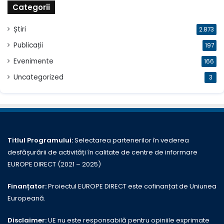
Categorii
Știri
2.873
Publicații
197
Evenimente
166
Uncategorized
3
Titlul Programului:
Selectarea partenerilor în vederea
desfășurării de activități în calitate de centre de informare
EUROPE DIRECT (2021 – 2025)
Finanțator:
Proiectul EUROPE DIRECT este cofinanțat de Uniunea
Europeană.
Disclaimer:
UE nu este responsabilă pentru opiniile exprimate