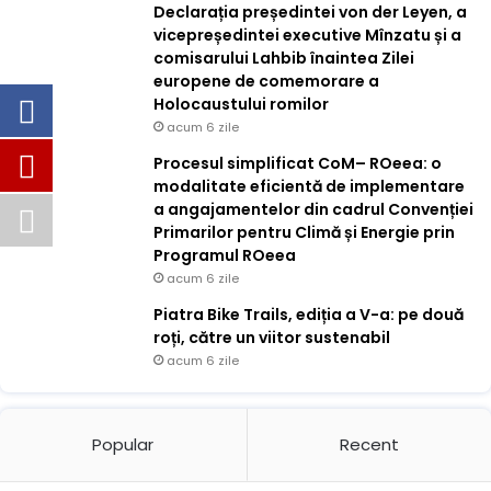
Declarația președintei von der Leyen, a
vicepreședintei executive Mînzatu și a
comisarului Lahbib înaintea Zilei
europene de comemorare a
Holocaustului romilor
acum 6 zile
Procesul simplificat CoM– ROeea: o
modalitate eficientă de implementare
a angajamentelor din cadrul Convenției
Primarilor pentru Climă și Energie prin
Programul ROeea
acum 6 zile
Piatra Bike Trails, ediția a V-a: pe două
roți, către un viitor sustenabil
acum 6 zile
Popular
Recent