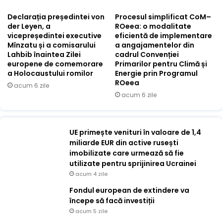
Declarația președintei von
Procesul simplificat CoM–
der Leyen, a
ROeea: o modalitate
vicepreședintei executive
eficientă de implementare
Mînzatu și a comisarului
a angajamentelor din
Lahbib înaintea Zilei
cadrul Convenției
europene de comemorare
Primarilor pentru Climă și
a Holocaustului romilor
Energie prin Programul
ROeea
acum 6 zile
acum 6 zile
UE primește venituri în valoare de 1,4
miliarde EUR din active rusești
imobilizate care urmează să fie
utilizate pentru sprijinirea Ucrainei
acum 4 zile
Fondul european de extindere va
începe să facă investiții
acum 5 zile