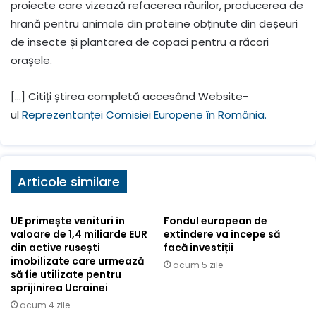
proiecte care vizează refacerea râurilor, producerea de
hrană pentru animale din proteine obținute din deșeuri
de insecte și plantarea de copaci pentru a răcori
orașele.
[…] Citiți știrea completă accesând Website-
ul
Reprezentanței Comisiei Europene în România.
Articole similare
UE primește venituri în
Fondul european de
valoare de 1,4 miliarde EUR
extindere va începe să
din active rusești
facă investiții
imobilizate care urmează
acum 5 zile
să fie utilizate pentru
sprijinirea Ucrainei
acum 4 zile