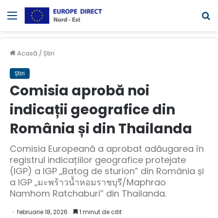
Meniul
C
Acasă
/
Știri
Știri
Comisia aprobă noi
indicații geografice din
România și din Thailanda
Comisia Europeană a aprobat adăugarea în
registrul indicațiilor geografice protejate
(IGP) a IGP „Batog de sturion” din România și
a IGP „มะพร้าวน้ำหอมราชบุรี/Maphrao
Namhom Ratchaburi” din Thailanda.
februarie 18, 2026
1 minut de citit