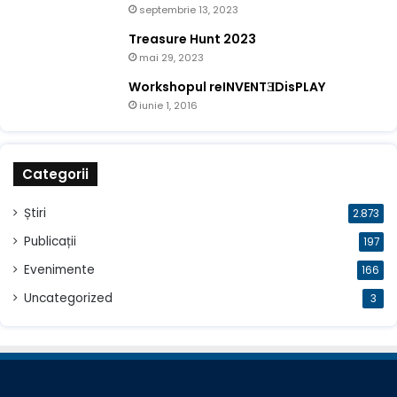
septembrie 13, 2023
Treasure Hunt 2023
mai 29, 2023
Workshopul reINVENTƎDisPLAY
iunie 1, 2016
Categorii
Știri
2.873
Publicații
197
Evenimente
166
Uncategorized
3