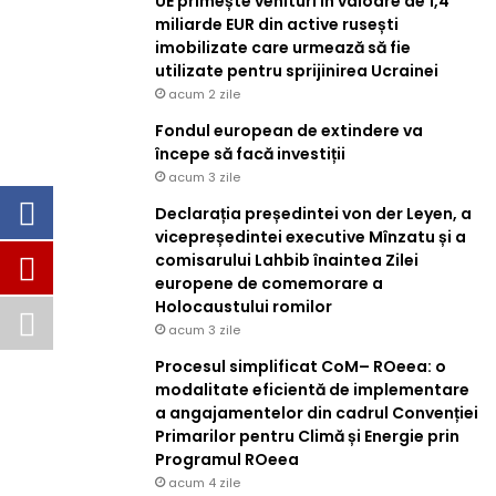
UE primește venituri în valoare de 1,4
miliarde EUR din active rusești
imobilizate care urmează să fie
utilizate pentru sprijinirea Ucrainei
acum 2 zile
Fondul european de extindere va
începe să facă investiții
acum 3 zile
Declarația președintei von der Leyen, a
vicepreședintei executive Mînzatu și a
comisarului Lahbib înaintea Zilei
europene de comemorare a
Holocaustului romilor
acum 3 zile
Procesul simplificat CoM– ROeea: o
modalitate eficientă de implementare
a angajamentelor din cadrul Convenției
Primarilor pentru Climă și Energie prin
Programul ROeea
acum 4 zile