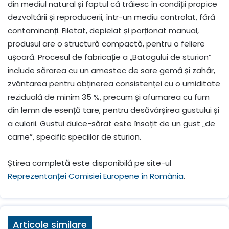
din mediul natural și faptul că trăiesc în condiții propice
dezvoltării și reproducerii, într-un mediu controlat, fără
contaminanți. Filetat, depielat și porționat manual,
produsul are o structură compactă, pentru o feliere
ușoară. Procesul de fabricație a „Batogului de sturion”
include sărarea cu un amestec de sare gemă și zahăr,
zvântarea pentru obținerea consistenței cu o umiditate
reziduală de minim 35 %, precum și afumarea cu fum
din lemn de esență tare, pentru desăvârșirea gustului și
a culorii. Gustul dulce-sărat este însoțit de un gust „de
carne”, specific speciilor de sturion.
Știrea completă este disponibilă pe site-ul
Reprezentanței Comisiei Europene în România
.
Articole similare