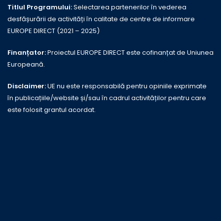
Titlul Programului:
Selectarea partenerilor în vederea
desfășurării de activități în calitate de centre de informare
EUROPE DIRECT (2021 – 2025)
Finanțator:
Proiectul EUROPE DIRECT este cofinanțat de Uniunea
Europeană.
Disclaimer:
UE nu este responsabilă pentru opiniile exprimate
în publicațiile/website și/sau în cadrul activităților pentru care
este folosit grantul acordat.