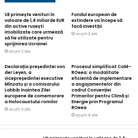
UE primește venituri în
Fondul european de
valoare de 1,4 miliarde EUR
extindere va începe să
din active rusești
facă investiții
imobilizate care urmează
acum 3 zile
să fie utilizate pentru
sprijinirea Ucrainei
acum 2 zile
Declarația președintei von
Procesul simplificat CoM–
der Leyen, a
ROeea: o modalitate
vicepreședintei executive
eficientă de implementare
Mînzatu și a comisarului
a angajamentelor din
Lahbib înaintea Zilei
cadrul Convenției
europene de comemorare
Primarilor pentru Climă și
a Holocaustului romilor
Energie prin Programul
ROeea
acum 3 zile
acum 4 zile