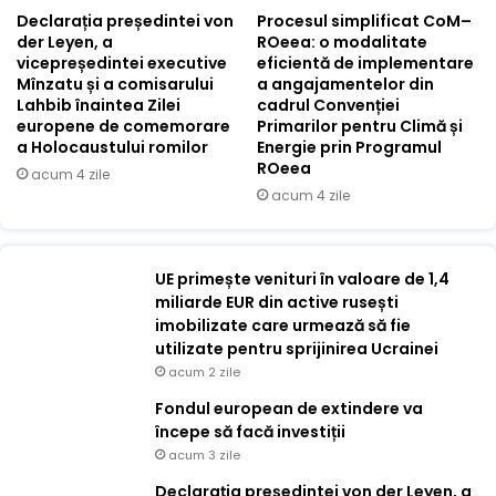
Declarația președintei von
Procesul simplificat CoM–
der Leyen, a
ROeea: o modalitate
vicepreședintei executive
eficientă de implementare
Mînzatu și a comisarului
a angajamentelor din
Lahbib înaintea Zilei
cadrul Convenției
europene de comemorare
Primarilor pentru Climă și
a Holocaustului romilor
Energie prin Programul
ROeea
acum 4 zile
acum 4 zile
UE primește venituri în valoare de 1,4
miliarde EUR din active rusești
imobilizate care urmează să fie
utilizate pentru sprijinirea Ucrainei
acum 2 zile
Fondul european de extindere va
începe să facă investiții
acum 3 zile
Declarația președintei von der Leyen, a