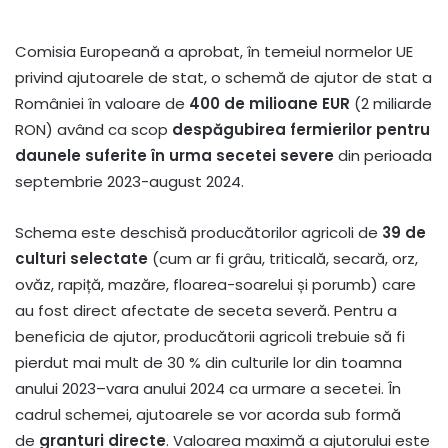
Comisia Europeană a aprobat, în temeiul normelor UE
privind ajutoarele de stat, o schemă de ajutor de stat a
României în valoare de
400 de milioane EUR
(2 miliarde
RON) având ca scop
despăgubirea fermierilor pentru
daunele suferite în urma secetei severe
din perioada
septembrie 2023-august 2024.
Schema este deschisă producătorilor agricoli de
39 de
culturi selectate
(cum ar fi grâu, triticală, secară, orz,
ovăz, rapiță, mazăre, floarea-soarelui și porumb) care
au fost direct afectate de seceta severă. Pentru a
beneficia de ajutor, producătorii agricoli trebuie să fi
pierdut mai mult de 30 % din culturile lor din toamna
anului 2023–vara anului 2024 ca urmare a secetei. În
cadrul schemei, ajutoarele se vor acorda sub formă
de
granturi directe
. Valoarea maximă a ajutorului este