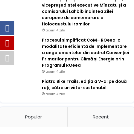
vicepreședintei executive Mînzatu și a
comisarului Lahbib înaintea Zilei
europene de comemorare a
Holocaustului romilor
acum 4 zile
Procesul simplificat CoM– ROeea: o
modalitate eficientă de implementare
a angajamentelor din cadrul Convenției
Primarilor pentru Climă și Energie prin
Programul ROeea
acum 4 zile
Piatra Bike Trails, ediția a V-a: pe două
roți, către un viitor sustenabil
acum 4 zile
Popular
Recent