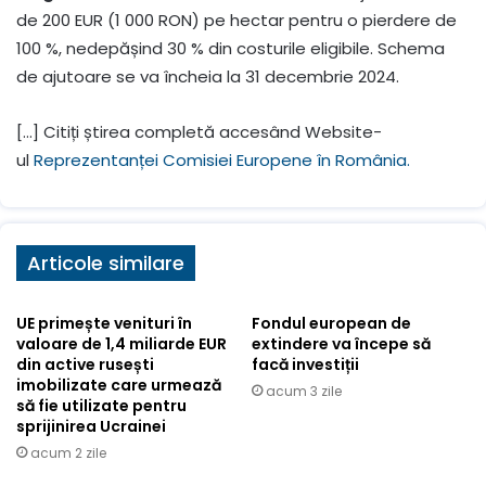
de 200 EUR (1 000 RON) pe hectar pentru o pierdere de
100 %, nedepășind 30 % din costurile eligibile. Schema
de ajutoare se va încheia la 31 decembrie 2024.
[…] Citiți știrea completă accesând Website-
ul
Reprezentanței Comisiei Europene în România.
Articole similare
UE primește venituri în
Fondul european de
valoare de 1,4 miliarde EUR
extindere va începe să
din active rusești
facă investiții
imobilizate care urmează
acum 3 zile
să fie utilizate pentru
sprijinirea Ucrainei
acum 2 zile