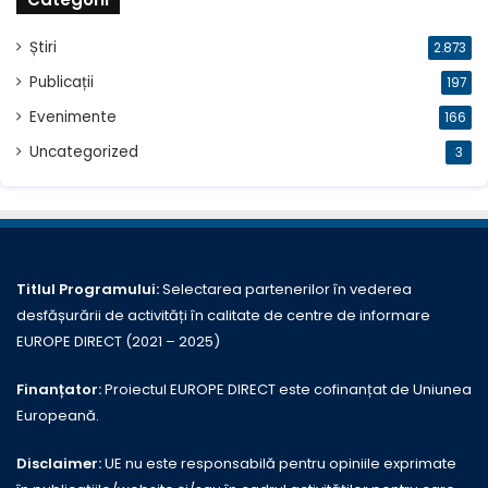
Știri
2.873
Publicații
197
Evenimente
166
Uncategorized
3
Titlul Programului:
Selectarea partenerilor în vederea
desfășurării de activități în calitate de centre de informare
EUROPE DIRECT (2021 – 2025)
Finanțator:
Proiectul EUROPE DIRECT este cofinanțat de Uniunea
Europeană.
Disclaimer:
UE nu este responsabilă pentru opiniile exprimate