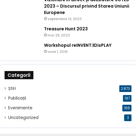
2023 – Discursul privind Starea Uniunii
Europene
septembrie 13, 2023
Treasure Hunt 2023
mai 29, 2023
Workshopul reINVENTƎDisPLAY
iunie 1, 2016
Categorii
Știri
2.873
Publicații
197
Evenimente
166
Uncategorized
3