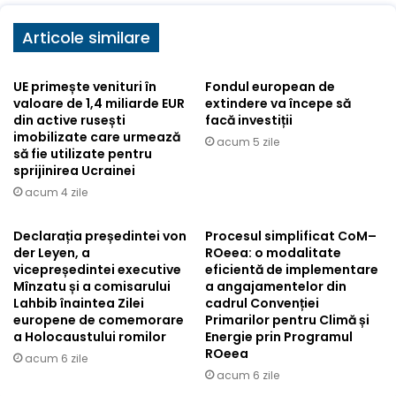
Articole similare
UE primește venituri în
Fondul european de
valoare de 1,4 miliarde EUR
extindere va începe să
din active rusești
facă investiții
imobilizate care urmează
acum 5 zile
să fie utilizate pentru
sprijinirea Ucrainei
acum 4 zile
Declarația președintei von
Procesul simplificat CoM–
der Leyen, a
ROeea: o modalitate
vicepreședintei executive
eficientă de implementare
Mînzatu și a comisarului
a angajamentelor din
Lahbib înaintea Zilei
cadrul Convenției
europene de comemorare
Primarilor pentru Climă și
a Holocaustului romilor
Energie prin Programul
ROeea
acum 6 zile
acum 6 zile