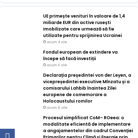
UE primește venituri în valoare de 1,4
miliarde EUR din active rusești
imobilizate care urmează să fie
utilizate pentru sprijinirea Ucrainei
acum 4 zile
Fondul european de extindere va
începe să facă investiții
acum 5 zile
Declarația președintei von der Leyen, a
vicepreședintei executive Mînzatu și a
comisarului Lahbib înaintea Zilei
europene de comemorare a
Holocaustului romilor
acum 6 zile
Procesul simplificat CoM– ROeea: o
modalitate eficientă de implementare
a angajamentelor din cadrul Convenției
Primarilor pentru Climă și Energie prin