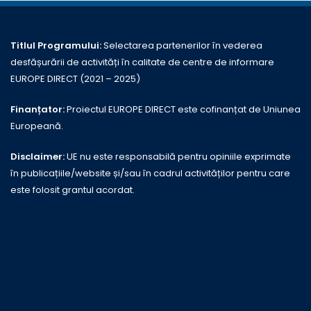
Titlul Programului:
Selectarea partenerilor în vederea
desfășurării de activități în calitate de centre de informare
EUROPE DIRECT (2021 – 2025)
Finanțator:
Proiectul EUROPE DIRECT este cofinanțat de Uniunea
Europeană.
Disclaimer:
UE nu este responsabilă pentru opiniile exprimate
în publicațiile/website și/sau în cadrul activităților pentru care
este folosit grantul acordat.