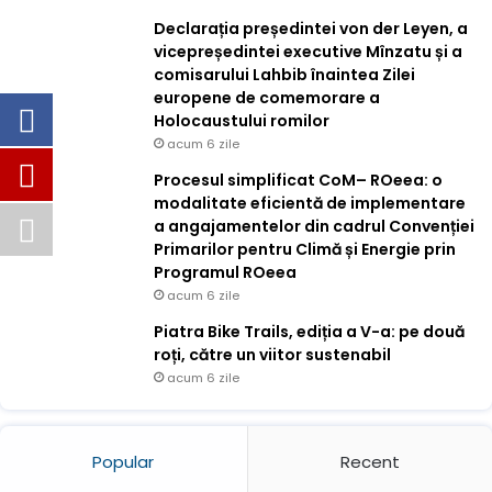
Declarația președintei von der Leyen, a
vicepreședintei executive Mînzatu și a
comisarului Lahbib înaintea Zilei
europene de comemorare a
Holocaustului romilor
acum 6 zile
Procesul simplificat CoM– ROeea: o
modalitate eficientă de implementare
a angajamentelor din cadrul Convenției
Primarilor pentru Climă și Energie prin
Programul ROeea
acum 6 zile
Piatra Bike Trails, ediția a V-a: pe două
roți, către un viitor sustenabil
acum 6 zile
Popular
Recent