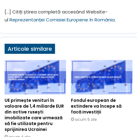
[…] Citiți știrea completă accesând Website-
ul
Reprezentanței Comisiei Europene în România.
Articole similare
UE primește venituri în
Fondul european de
valoare de 1,4 miliarde EUR
extindere va începe să
din active rusești
facă investiții
imobilizate care urmează
acum 5 zile
să fie utilizate pentru
sprijinirea Ucrainei
acum 4 zile