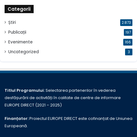
Categorii
Știri
2.873
Publicații
197
Evenimente
166
Uncategorized
3
Titlul Programului:
Selectarea partenerilor în vederea
desfășurării de activități în calitate de centre de informare
EUROPE DIRECT (2021 – 2025)
Finanțator:
Proiectul EUROPE DIRECT este cofinanțat de Uniunea
Europeană.