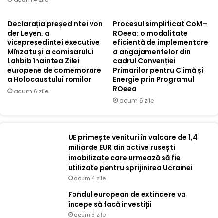
Declarația președintei von
Procesul simplificat CoM–
der Leyen, a
ROeea: o modalitate
vicepreședintei executive
eficientă de implementare
Mînzatu și a comisarului
a angajamentelor din
Lahbib înaintea Zilei
cadrul Convenției
europene de comemorare
Primarilor pentru Climă și
a Holocaustului romilor
Energie prin Programul
ROeea
acum 6 zile
acum 6 zile
UE primește venituri în valoare de 1,4
miliarde EUR din active rusești
imobilizate care urmează să fie
utilizate pentru sprijinirea Ucrainei
acum 4 zile
Fondul european de extindere va
începe să facă investiții
acum 5 zile