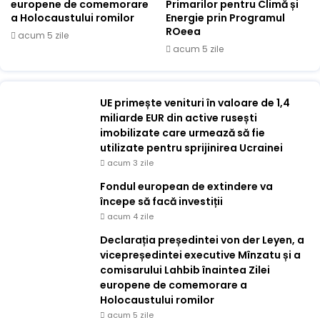
europene de comemorare
Primarilor pentru Climă și
a Holocaustului romilor
Energie prin Programul
ROeea
acum 5 zile
acum 5 zile
UE primește venituri în valoare de 1,4
miliarde EUR din active rusești
imobilizate care urmează să fie
utilizate pentru sprijinirea Ucrainei
acum 3 zile
Fondul european de extindere va
începe să facă investiții
acum 4 zile
Declarația președintei von der Leyen, a
vicepreședintei executive Mînzatu și a
comisarului Lahbib înaintea Zilei
europene de comemorare a
Holocaustului romilor
acum 5 zile