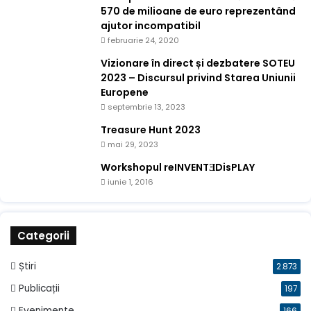
570 de milioane de euro reprezentând
ajutor incompatibil
februarie 24, 2020
Vizionare în direct și dezbatere SOTEU
2023 – Discursul privind Starea Uniunii
Europene
septembrie 13, 2023
Treasure Hunt 2023
mai 29, 2023
Workshopul reINVENTƎDisPLAY
iunie 1, 2016
Categorii
Știri
2.873
Publicații
197
Evenimente