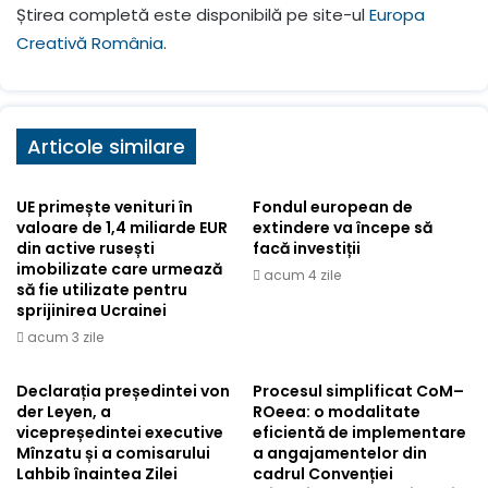
Știrea completă este disponibilă pe site-ul
Europa
Creativă România
.
Articole similare
UE primește venituri în
Fondul european de
valoare de 1,4 miliarde EUR
extindere va începe să
din active rusești
facă investiții
imobilizate care urmează
acum 4 zile
să fie utilizate pentru
sprijinirea Ucrainei
acum 3 zile
Declarația președintei von
Procesul simplificat CoM–
der Leyen, a
ROeea: o modalitate
vicepreședintei executive
eficientă de implementare
Mînzatu și a comisarului
a angajamentelor din
Lahbib înaintea Zilei
cadrul Convenției