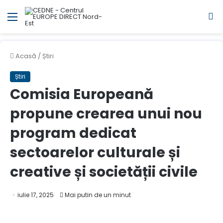
Meniul
C
Acasă
/
Știri
Știri
Comisia Europeană
propune crearea unui nou
program dedicat
sectoarelor culturale și
creative și societății civile
iulie 17, 2025
Mai putin de un minut