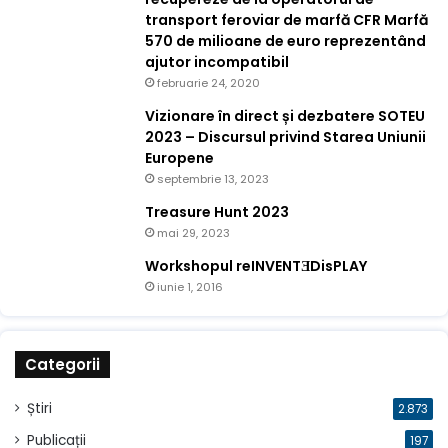
transport feroviar de marfă CFR Marfă
570 de milioane de euro reprezentând
ajutor incompatibil
februarie 24, 2020
Vizionare în direct și dezbatere SOTEU
2023 – Discursul privind Starea Uniunii
Europene
septembrie 13, 2023
Treasure Hunt 2023
mai 29, 2023
Workshopul reINVENTƎDisPLAY
iunie 1, 2016
Categorii
Știri
2.873
Publicații
197