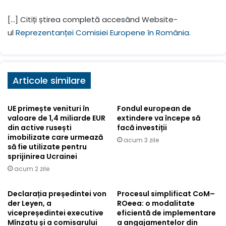
[…] Citiți știrea completă accesând Website-
ul
Reprezentanței Comisiei Europene în România.
Articole similare
UE primește venituri în
Fondul european de
valoare de 1,4 miliarde EUR
extindere va începe să
din active rusești
facă investiții
imobilizate care urmează
acum 3 zile
să fie utilizate pentru
sprijinirea Ucrainei
acum 2 zile
Declarația președintei von
Procesul simplificat CoM–
der Leyen, a
ROeea: o modalitate
vicepreședintei executive
eficientă de implementare
Mînzatu și a comisarului
a angajamentelor din