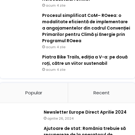
acum 4 zile
Procesul simplificat CoM– ROeea: o
modalitate eficientă de implementare
a angajamentelor din cadrul Convenției
Primarilor pentru Climă și Energie prin
Programul ROeea
acum 4 zile
Piatra Bike Trails, ediția a V-a: pe două
roți, către un viitor sustenabil
acum 4 zile
Popular
Recent
Newsletter Europe Direct Aprilie 2024
aprilie 26, 2024
Ajutoare de stat: România trebuie să
recupereze de la operatorul de