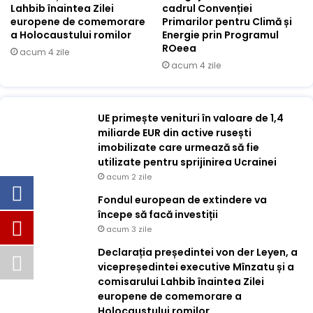
Lahbib înaintea Zilei
cadrul Convenției
europene de comemorare
Primarilor pentru Climă și
a Holocaustului romilor
Energie prin Programul
ROeea
acum 4 zile
acum 4 zile
UE primește venituri în valoare de 1,4
miliarde EUR din active rusești
imobilizate care urmează să fie
utilizate pentru sprijinirea Ucrainei
acum 2 zile
Fondul european de extindere va
începe să facă investiții
acum 3 zile
Declarația președintei von der Leyen, a
vicepreședintei executive Mînzatu și a
comisarului Lahbib înaintea Zilei
europene de comemorare a
Holocaustului romilor