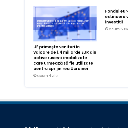
Fondul eu
extindere 
investiții
acum 5 zil
UE primește venituri în
valoare de 1,4 miliarde EUR din
active rusești imobilizate
care urmează să fie utilizate
pentru sprijinirea Ucrainei
acum 4 zile