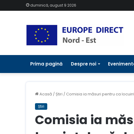
duminică, august 9 2026
Prima pagină
Despre noi
Eveniment
Acasă
/
Știri
/
Comisia ia măsuri pentru ca locuin
Știri
Comisia ia măs