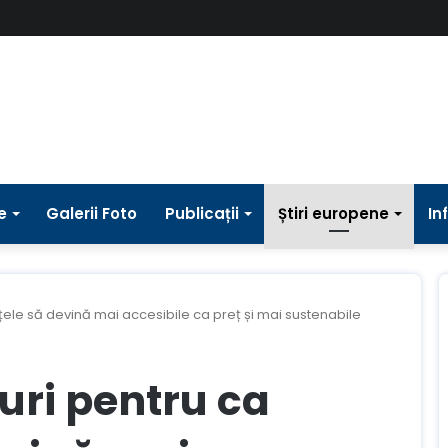
e
Galerii Foto
Publicații
Știri europene
In
țele să devină mai accesibile ca preț și mai sustenabile
uri pentru ca