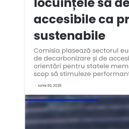
locuințele să d
accesibile ca pr
sustenabile
Comisia plasează sectorul eur
de decarbonizare și de accesibi
orientări pentru statele mem
scop să stimuleze performanța
iunie 30, 2025