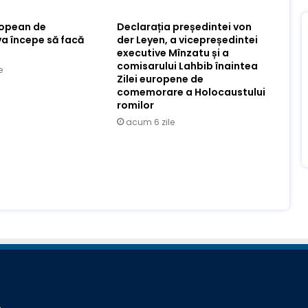
ropean de
Declarația președintei von
va începe să facă
der Leyen, a vicepreședintei
executive Mînzatu și a
comisarului Lahbib înaintea
e
Zilei europene de
comemorare a Holocaustului
romilor
acum 6 zile