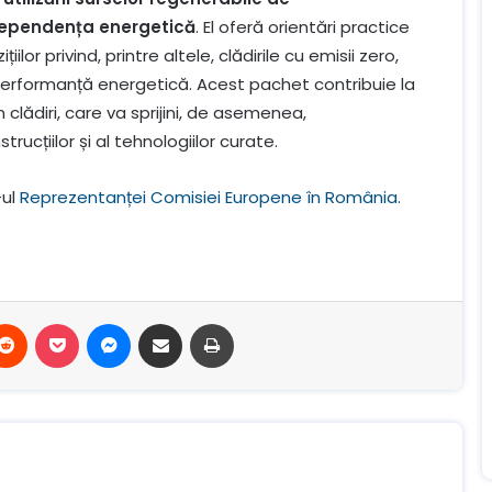
dependența energetică
. El oferă orientări practice
lor privind, printre altele, clădirile cu emisii zero,
e performanță energetică. Acest pachet contribuie la
n clădiri, care va sprijini, de asemenea,
ucțiilor și al tehnologiilor curate.
-ul
Reprezentanței Comisiei Europene în România
.
terest
Reddit
Buzunar
Mesager
Distribuie prin e-mail
Imprimare