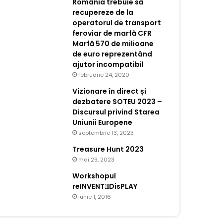
România trebuie să
recupereze de la
operatorul de transport
feroviar de marfă CFR
Marfă 570 de milioane
de euro reprezentând
ajutor incompatibil
februarie 24, 2020
Vizionare în direct și
dezbatere SOTEU 2023 –
Discursul privind Starea
Uniunii Europene
septembrie 13, 2023
Treasure Hunt 2023
mai 29, 2023
Workshopul
reINVENTƎDisPLAY
iunie 1, 2016