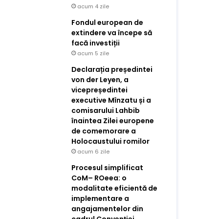
acum 4 zile
Fondul european de
extindere va începe să
facă investiții
acum 5 zile
Declarația președintei
von der Leyen, a
vicepreședintei
executive Mînzatu și a
comisarului Lahbib
înaintea Zilei europene
de comemorare a
Holocaustului romilor
acum 6 zile
Procesul simplificat
CoM– ROeea: o
modalitate eficientă de
implementare a
angajamentelor din