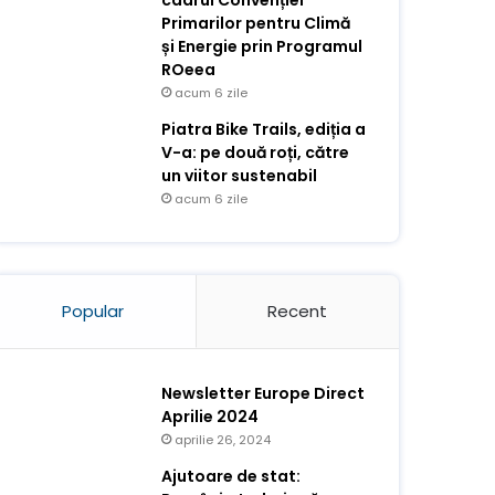
cadrul Convenției
Primarilor pentru Climă
și Energie prin Programul
ROeea
acum 6 zile
Piatra Bike Trails, ediția a
V-a: pe două roți, către
un viitor sustenabil
acum 6 zile
Popular
Recent
Newsletter Europe Direct
Aprilie 2024
aprilie 26, 2024
Ajutoare de stat: