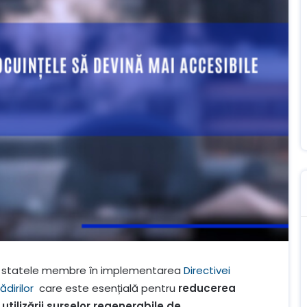
ină statele membre în implementarea
Directivei
dirilor
care este esențială pentru
reducerea
utilizării surselor regenerabile de