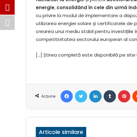
energie
,
consolidând în cele din urmă in
cu privire la modul de implementare a dispoziții
utilizarea energiei solare și certificatele d
crearea unui mediu stabil pentru investițiile î
competitivitatea sectorului european al constr
[…] Știrea completă este disponibilă pe site
Facebook
Stare de nervozitate
LinkedIn
Tumblr
Pin
Acțiune
Articole similare