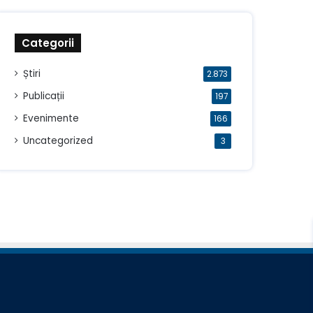
Categorii
Știri
2.873
Publicații
197
Evenimente
166
Uncategorized
3