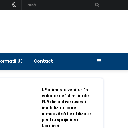
Schimbați
Caută
pielea
Bara
formații UE
Contact
laterală
UE primește venituri în
valoare de 1,4 miliarde
EUR din active rusești
imobilizate care
urmează să fie utilizate
pentru sprijinirea
Ucrainei