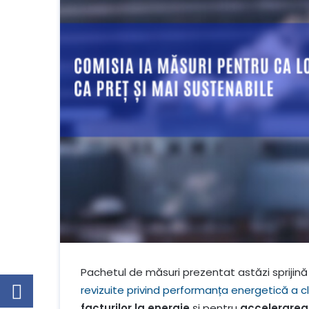
Pachetul de măsuri prezentat astăzi sprij
revizuite privind performanța energetică a clă
facturilor la energie
și pentru
accelerarea 