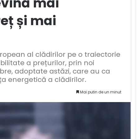
evină mai
eț și mai
opean al clădirilor pe o traiectorie
litate a prețurilor, prin noi
bre, adoptate astăzi, care au ca
 energetică a clădirilor.
Mai putin de un minut