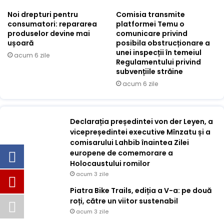
Noi drepturi pentru
Comisia transmite
consumatori: repararea
platformei Temu o
produselor devine mai
comunicare privind
ușoară
posibila obstrucționare a
unei inspecții în temeiul
acum 6 zile
Regulamentului privind
subvențiile străine
acum 6 zile
Declarația președintei von der Leyen, a
vicepreședintei executive Mînzatu și a
comisarului Lahbib înaintea Zilei
europene de comemorare a
Holocaustului romilor
acum 3 zile
Piatra Bike Trails, ediția a V-a: pe două
roți, către un viitor sustenabil
acum 3 zile