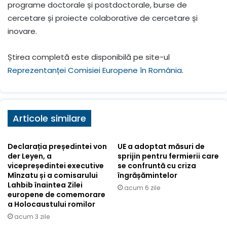
programe doctorale și postdoctorale, burse de
cercetare și proiecte colaborative de cercetare și
inovare.
Știrea completă este disponibilă pe site-ul
Reprezentanței Comisiei Europene în România
.
Articole similare
Declarația președintei von
UE a adoptat măsuri de
der Leyen, a
sprijin pentru fermierii care
vicepreședintei executive
se confruntă cu criza
Mînzatu și a comisarului
îngrășămintelor
Lahbib înaintea Zilei
acum 6 zile
europene de comemorare
a Holocaustului romilor
acum 3 zile