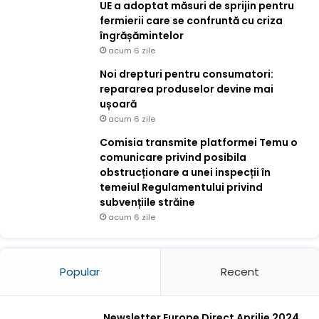
UE a adoptat măsuri de sprijin pentru
fermierii care se confruntă cu criza
îngrășămintelor
acum 6 zile
Noi drepturi pentru consumatori:
repararea produselor devine mai
ușoară
acum 6 zile
Comisia transmite platformei Temu o
comunicare privind posibila
obstrucționare a unei inspecții în
temeiul Regulamentului privind
subvențiile străine
acum 6 zile
Popular
Recent
Newsletter Europe Direct Aprilie 2024