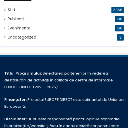
Știri
2.868
Publicații
196
Evenimente
166
Uncategorized
3
Titlul Programului:
Selectarea partenerilor în vederea
desfășurării de activități în calitate de centre de informare
EUROPE DIRECT (2021 – 2025)
Finanțator:
Proiectul EUROPE DIRECT este cofinanțat de Uniunea
Europeană.
Disclaimer:
UE nu este responsabilă pentru opiniile exprimate
în publicațiile/website și/sau în cadrul activităților pentru care