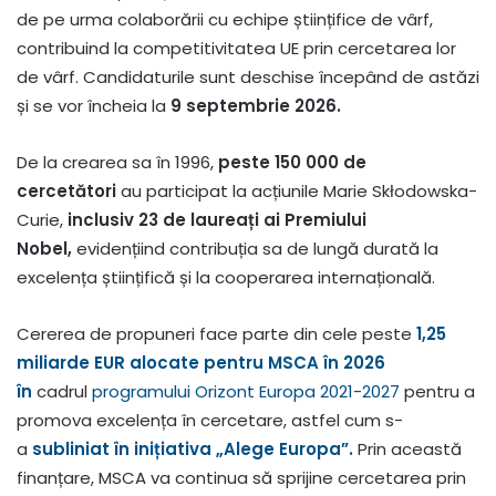
de pe urma colaborării cu echipe științifice de vârf,
contribuind la competitivitatea UE prin cercetarea lor
de vârf. Candidaturile sunt deschise începând de astăzi
și se vor încheia la
9 septembrie 2026.
De la crearea sa în 1996,
peste 150 000 de
cercetători
au participat la acțiunile Marie Skłodowska-
Curie,
inclusiv 23 de laureați ai Premiului
Nobel,
evidențiind contribuția sa de lungă durată la
excelența științifică și la cooperarea internațională.
Cererea de propuneri face parte din cele peste
1,25
miliarde EUR alocate pentru MSCA în 2026
în
cadrul
programului Orizont Europa 2021-2027
pentru a
promova excelența în cercetare, astfel cum s-
a
subliniat în inițiativa „Alege Europa”.
Prin această
finanțare, MSCA va continua să sprijine cercetarea prin