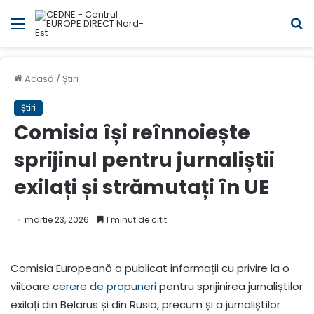
Meniul
C
Acasă
/
Știri
Știri
Comisia își reînnoiește
sprijinul pentru jurnaliștii
exilați și strămutați în UE
martie 23, 2026
1 minut de citit
Comisia Europeană a publicat informații cu privire la o
viitoare
cerere de propuneri
pentru sprijinirea jurnaliștilor
exilați din Belarus și din Rusia, precum și a jurnaliștilor