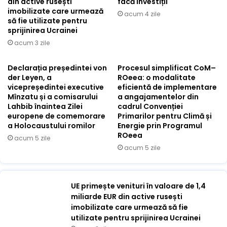
din active rusești
facă investiții
imobilizate care urmează
acum 4 zile
să fie utilizate pentru
sprijinirea Ucrainei
acum 3 zile
Declarația președintei von
Procesul simplificat CoM–
der Leyen, a
ROeea: o modalitate
vicepreședintei executive
eficientă de implementare
Mînzatu și a comisarului
a angajamentelor din
Lahbib înaintea Zilei
cadrul Convenției
europene de comemorare
Primarilor pentru Climă și
a Holocaustului romilor
Energie prin Programul
ROeea
acum 5 zile
acum 5 zile
UE primește venituri în valoare de 1,4
miliarde EUR din active rusești
imobilizate care urmează să fie
utilizate pentru sprijinirea Ucrainei