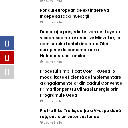
acum 3 zile
Fondul european de extindere va
începe să facă investiții
acum 4 zile
Declarația președintei von der Leyen, a
vicepreședintei executive Mînzatu și a
comisarului Lahbib înaintea Zilei
europene de comemorare a
Holocaustului romilor
acum 5 zile
Procesul simplificat CoM– ROeea: o
modalitate eficientă de implementare
a angajamentelor din cadrul Convenției
Primarilor pentru Climă și Energie prin
Programul ROeea
acum 5 zile
Piatra Bike Trails, ediția a V-a: pe două
roți, către un viitor sustenabil
acum 5 zile