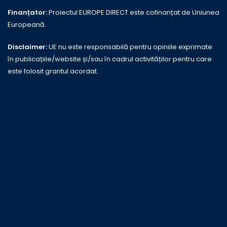
Finanțator:
Proiectul EUROPE DIRECT este cofinanțat de Uniunea
Europeană.
Disclaimer:
UE nu este responsabilă pentru opiniile exprimate
în publicațiile/website și/sau în cadrul activităților pentru care
este folosit grantul acordat.