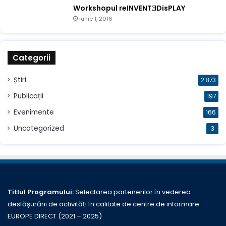
Workshopul reINVENTƎDisPLAY
iunie 1, 2016
Categorii
Știri
2.873
Publicații
197
Evenimente
166
Uncategorized
3
Titlul Programului:
Selectarea partenerilor în vederea
desfășurării de activități în calitate de centre de informare
EUROPE DIRECT (2021 – 2025)