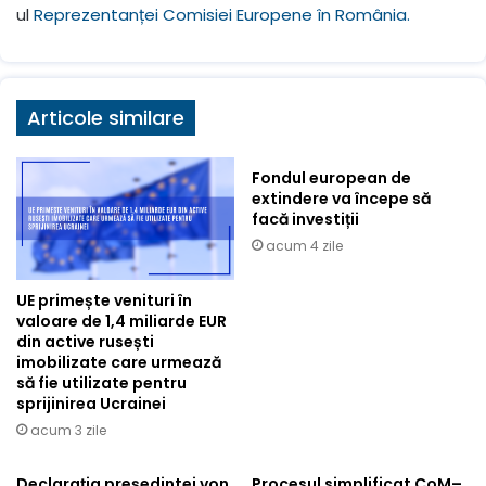
ul
Reprezentanței Comisiei Europene în România.
Articole similare
Fondul european de
extindere va începe să
facă investiții
acum 4 zile
UE primește venituri în
valoare de 1,4 miliarde EUR
din active rusești
imobilizate care urmează
să fie utilizate pentru
sprijinirea Ucrainei
acum 3 zile
Declarația președintei von
Procesul simplificat CoM–