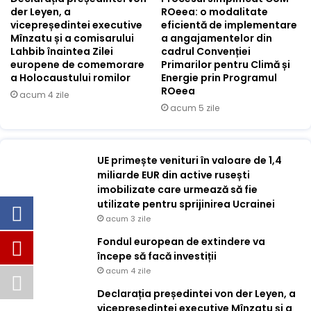
der Leyen, a
ROeea: o modalitate
vicepreședintei executive
eficientă de implementare
Mînzatu și a comisarului
a angajamentelor din
Lahbib înaintea Zilei
cadrul Convenției
europene de comemorare
Primarilor pentru Climă și
a Holocaustului romilor
Energie prin Programul
ROeea
acum 4 zile
acum 5 zile
UE primește venituri în valoare de 1,4
miliarde EUR din active rusești
imobilizate care urmează să fie
utilizate pentru sprijinirea Ucrainei
acum 3 zile
Fondul european de extindere va
începe să facă investiții
acum 4 zile
Declarația președintei von der Leyen, a
vicepreședintei executive Mînzatu și a