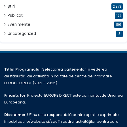
Știri
2.873
Publicații
197
Evenimente
166
Uncategorized
3
Titlul Programului:
Selectarea partenerilor în vederea
desfășurării de activități în calitate de centre de informare
EUROPE DIRECT (2021 – 2025)
Finanțator:
Proiectul EUROPE DIRECT este cofinanțat de Uniunea
Europeană.
Disclaimer:
UE nu este responsabilă pentru opiniile exprimate
în publicațiile/website și/sau în cadrul activităților pentru care