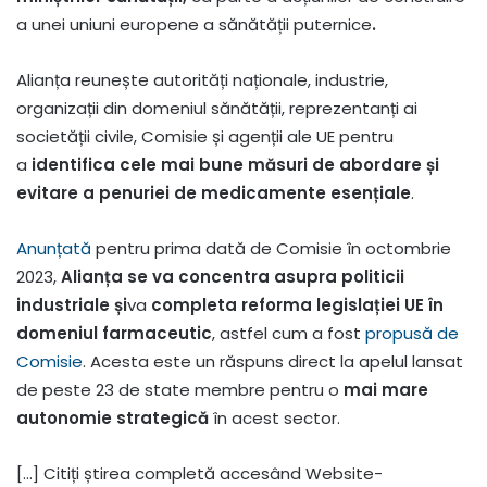
a unei uniuni europene a sănătății puternice
.
Alianța reunește autorități naționale, industrie,
organizații din domeniul sănătății, reprezentanți ai
societății civile, Comisie și agenții ale UE pentru
a
identifica cele mai bune măsuri de abordare și
evitare a penuriei de medicamente esențiale
.
Anunțată
pentru prima dată de Comisie în octombrie
2023,
Alianța se va concentra asupra politicii
industriale și
va
completa reforma legislației UE în
domeniul farmaceutic
, astfel cum a fost
propusă de
Comisie
. Acesta este un răspuns direct la apelul lansat
de peste 23 de state membre pentru o
mai mare
autonomie strategică
în acest sector.
[…] Citiți știrea completă accesând Website-