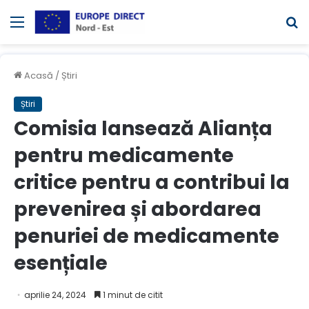
Meniul
C
Acasă
/
Știri
Știri
Comisia lansează Alianța
pentru medicamente
critice pentru a contribui la
prevenirea și abordarea
penuriei de medicamente
esențiale
aprilie 24, 2024
1 minut de citit