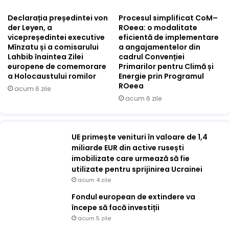
Declarația președintei von
Procesul simplificat CoM–
der Leyen, a
ROeea: o modalitate
vicepreședintei executive
eficientă de implementare
Mînzatu și a comisarului
a angajamentelor din
Lahbib înaintea Zilei
cadrul Convenției
europene de comemorare
Primarilor pentru Climă și
a Holocaustului romilor
Energie prin Programul
ROeea
acum 6 zile
acum 6 zile
UE primește venituri în valoare de 1,4
miliarde EUR din active rusești
imobilizate care urmează să fie
utilizate pentru sprijinirea Ucrainei
acum 4 zile
Fondul european de extindere va
începe să facă investiții
acum 5 zile