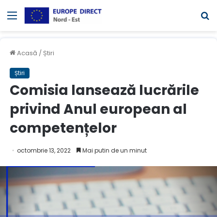
Meniul
C
Acasă
/
Știri
Știri
Comisia lansează lucrările
privind Anul european al
competențelor
octombrie 13, 2022
Mai putin de un minut