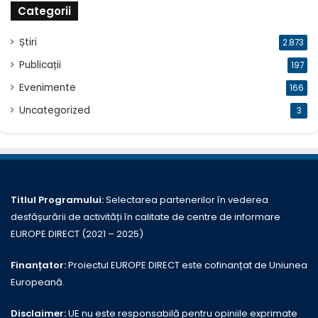
Categorii
Știri
2.873
Publicații
197
Evenimente
166
Uncategorized
3
Titlul Programului:
Selectarea partenerilor în vederea
desfășurării de activități în calitate de centre de informare
EUROPE DIRECT (2021 – 2025)
Finanțator:
Proiectul EUROPE DIRECT este cofinanțat de Uniunea
Europeană.
Disclaimer:
UE nu este responsabilă pentru opiniile exprimate