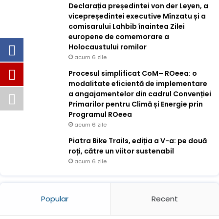
Declarația președintei von der Leyen, a
vicepreședintei executive Mînzatu și a
comisarului Lahbib înaintea Zilei
europene de comemorare a
Holocaustului romilor
acum 6 zile
Procesul simplificat CoM– ROeea: o
modalitate eficientă de implementare
a angajamentelor din cadrul Convenției
Primarilor pentru Climă și Energie prin
Programul ROeea
acum 6 zile
Piatra Bike Trails, ediția a V-a: pe două
roți, către un viitor sustenabil
acum 6 zile
Popular
Recent