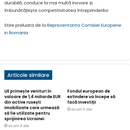
durabilă, conduce la mai multă inovare și
îmbunătățește competitivitatea întreprinderilor.
Stire preluata de la
Reprezentanta Comisiei Europene
in Romania
Articole similare
UE primește venituri în
Fondul european de
valoare de 1,4 miliarde EUR
extindere va începe să
din active rusești
facă investiții
imobilizate care urmează
acum 5 zile
să fie utilizate pentru
sprijinirea Ucrainei
acum 4 zile