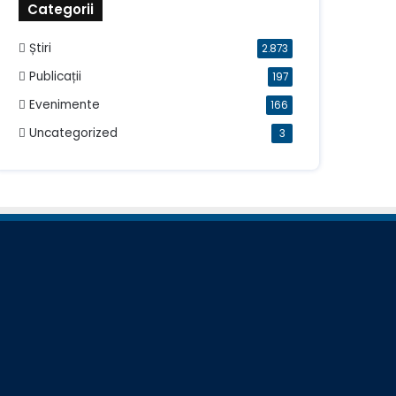
Categorii
Știri
2.873
Publicații
197
Evenimente
166
Uncategorized
3