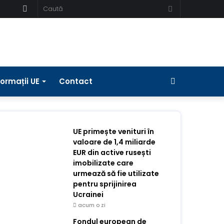
Schimbați
Caută
pielea
Bara
formații UE
Contact
laterală
UE primește venituri în
valoare de 1,4 miliarde
EUR din active rusești
imobilizate care
urmează să fie utilizate
pentru sprijinirea
Ucrainei
acum o zi
Fondul european de