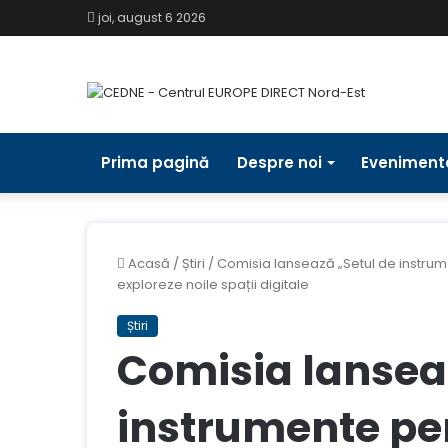
joi, august 6 2026
Prima pagină
Despre noi
Eveniment
Acasă
/
Știri
/
Comisia lansează „Setul de instrume
exploreze noile spații digitale
Știri
Comisia lansea
instrumente pe