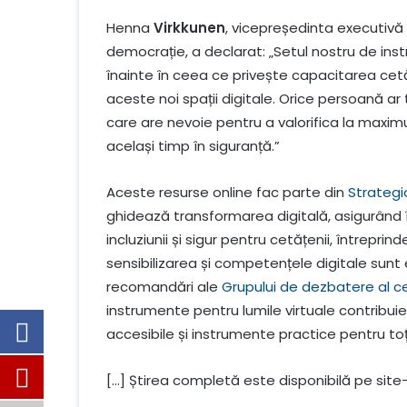
Henna
Virkkunen
, vicepreședinta executivă
democrație, a declarat: „Setul nostru de ins
înainte în ceea ce privește capacitarea cetăț
aceste noi spații digitale. Orice persoană ar 
care are nevoie pentru a valorifica la maxim
același timp în siguranță.”
Aceste resurse online fac parte din
Strategia
ghidează transformarea digitală, asigurând în
incluziunii și sigur pentru cetățenii, întreprind
sensibilizarea și competențele digitale sunt 
recomandări ale
Grupului de dezbatere al cet
instrumente pentru lumile virtuale contribuie
accesibile și instrumente practice pentru toți 
[…] Știrea completă este disponibilă pe site