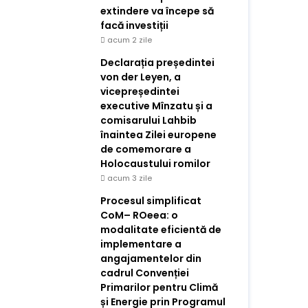
extindere va începe să
facă investiții
acum 2 zile
Declarația președintei
von der Leyen, a
vicepreședintei
executive Mînzatu și a
comisarului Lahbib
înaintea Zilei europene
de comemorare a
Holocaustului romilor
acum 3 zile
Procesul simplificat
CoM– ROeea: o
modalitate eficientă de
implementare a
angajamentelor din
cadrul Convenției
Primarilor pentru Climă
și Energie prin Programul