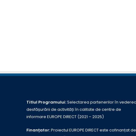
Titlul Programului:
Selectarea partenerilor în vedere
desfășurării de activități în calitate de centre de
informare EUROPE DIRECT (2021 – 2025)
Finanțator:
Proiectul EUROPE DIRECT este cofinanțat de