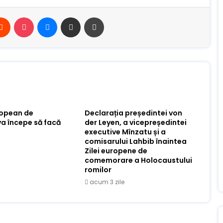
erest
Reddit
Buzunar
Mesager
Distribuie prin e-mail
Imprimare
ropean de
Declarația președintei von
va începe să facă
der Leyen, a vicepreședintei
executive Mînzatu și a
comisarului Lahbib înaintea
Zilei europene de
comemorare a Holocaustului
romilor
acum 3 zile