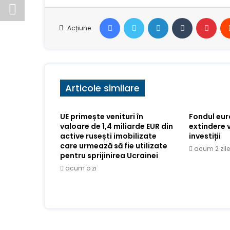
Facebook
Stare de nervozitate
LinkedIn
Tumblr
Pint
Acțiune
Articole similare
UE primește venituri în
Fondul eu
valoare de 1,4 miliarde EUR din
extindere 
active rusești imobilizate
investiții
care urmează să fie utilizate
acum 2 zile
pentru sprijinirea Ucrainei
acum o zi