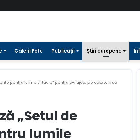
e
Galerii Foto
Publicații
Știri europene
In
nte pentru lumile virtuale” pentru a-i ajuta pe cetățeni să
ză „Setul de
ntru lumile