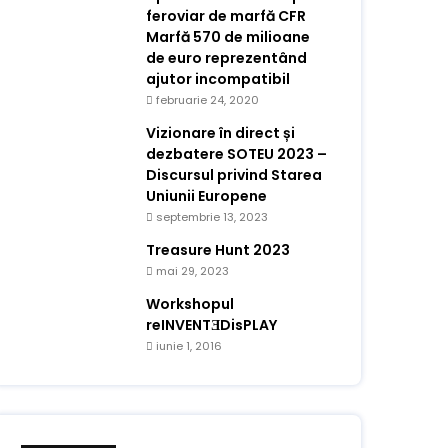
feroviar de marfă CFR
Marfă 570 de milioane
de euro reprezentând
ajutor incompatibil
februarie 24, 2020
Vizionare în direct și
dezbatere SOTEU 2023 –
Discursul privind Starea
Uniunii Europene
septembrie 13, 2023
Treasure Hunt 2023
mai 29, 2023
Workshopul
reINVENTƎDisPLAY
iunie 1, 2016