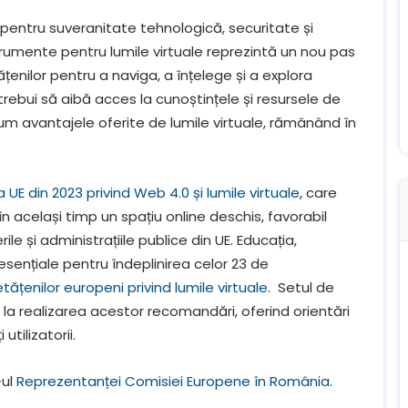
 pentru suveranitate tehnologică, securitate și
trumente pentru lumile virtuale reprezintă un nou pas
enilor pentru a naviga, a înțelege și a explora
trebui să aibă acces la cunoștințele și resursele de
um avantajele oferite de lumile virtuale, rămânând în
 UE din 2023 privind Web 4.0 și lumile virtuale
, care
 același timp un spațiu online deschis, favorabil
erile și administrațiile publice din UE. Educația,
esențiale pentru îndeplinirea celor 23 de
ățenilor europeni privind lumile virtuale
. Setul de
 la realizarea acestor recomandări, oferind orientări
utilizatorii.
-ul
Reprezentanței Comisiei Europene în România
.