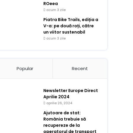
ROeea
acum 3 zile
Piatra Bike Trails, ediția a
V-a: pe două roți, către
un viitor sustenabil
acum 3 zile
Popular
Recent
Newsletter Europe Direct
Aprilie 2024
aprilie 26, 2024
Ajutoare de stat:
România trebuie să
recupereze de la
operatorul de transport