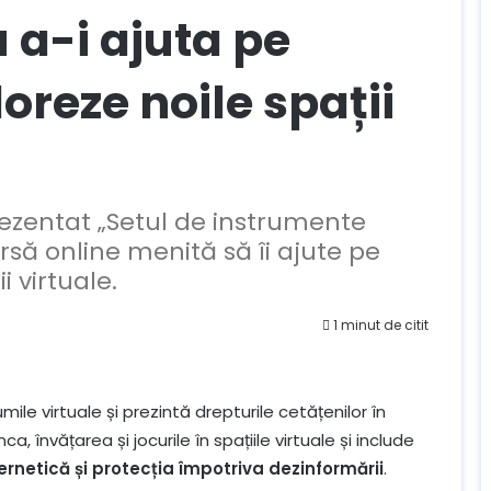
 a-i ajuta pe
oreze noile spații
prezentat „Setul de instrumente
ursă online menită să îi ajute pe
 virtuale.
1 minut de citit
le virtuale și prezintă drepturile cetățenilor în
 învățarea și jocurile în spațiile virtuale și include
ernetică și protecția împotriva dezinformării
.