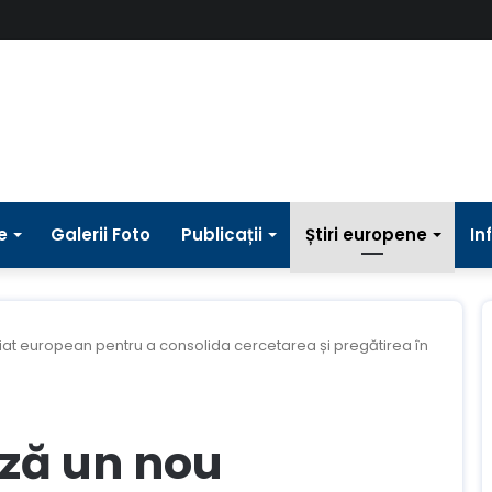
e
Galerii Foto
Publicații
Știri europene
In
at european pentru a consolida cercetarea și pregătirea în
ză un nou