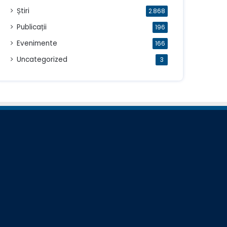
Știri
2.868
Publicații
196
Evenimente
166
Uncategorized
3