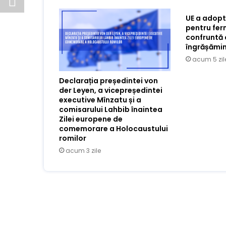
UE a adopt
pentru ferm
confruntă 
îngrășămin
acum 5 zil
Declarația președintei von
der Leyen, a vicepreședintei
executive Mînzatu și a
comisarului Lahbib înaintea
Zilei europene de
comemorare a Holocaustului
romilor
acum 3 zile