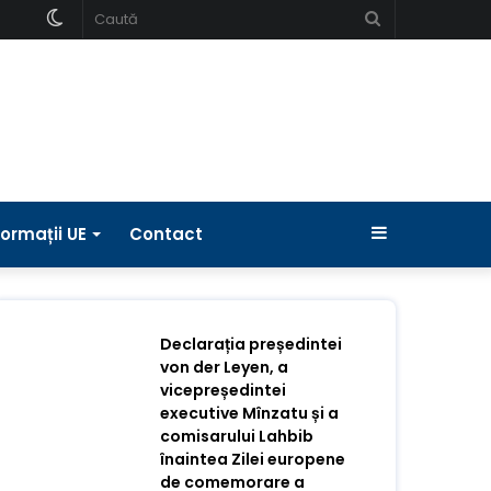
Schimbați
Caută
pielea
Bara
formații UE
Contact
laterală
Declarația președintei
von der Leyen, a
vicepreședintei
executive Mînzatu și a
comisarului Lahbib
înaintea Zilei europene
de comemorare a