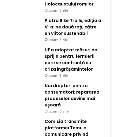
Holocaustului romilor
acum 3 zile
Piatra Bike Trails, ediția a
V-a: pe două roți, către
un viitor sustenabil
acum 3 zile
UE a adoptat măsuri de
sprijin pentru fermierii
care se confruntă cu
criza îngrășămintelor
acum 5 zile
Noi drepturi pentru
consumatori: repararea
produselor devine mai
ușoară
acum 6 zile
Comisia transmite
platformei Temu o
comunicare privind