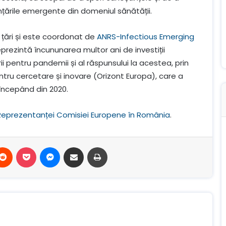
țările emergente din domeniul sănătății.
e țări și este coordonat de
ANRS-Infectious Emerging
prezintă încununarea multor ani de investiții
 pentru pandemii și al răspunsului la acestea, prin
ru cercetare și inovare (Orizont Europa), care a
 începând din 2020.
Reprezentanței Comisiei Europene în România
.
terest
Reddit
Buzunar
Mesager
Distribuie prin e-mail
Imprimare