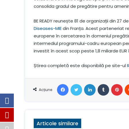
consolida gradul de pregătire pentru amenin
BE READY reunește 81 de organizații din 27 d
Diseases-MIE
din Franța. Acest parteneriat re
europene în cercetarea în domeniul pregătirii
intermediul programului-cadru european pent
investit în acest scop peste 1,8 miliarde EUR
Știrea completă este disponibilă pe site-ul
Facebook
Stare de nervozitate
LinkedIn
Tumblr
Pin
Acțiune
Articole similare