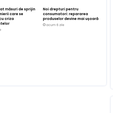
at măsuri de sprijin
Noi drepturi pentru
ierii care se
consumatori: repararea
cu criza
produselor devine mai ușoară
telor
acum 6 zile
e