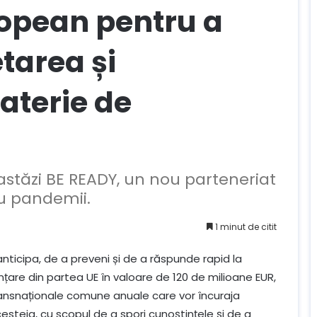
ropean pentru a
tarea și
aterie de
stăzi BE READY, un nou parteneriat
u pandemii.
1 minut de citit
ticipa, de a preveni și de a răspunde rapid la
anțare din partea UE în valoare de 120 de milioane EUR,
transnaționale comune anuale care vor încuraja
esteia, cu scopul de a spori cunoștințele și de a