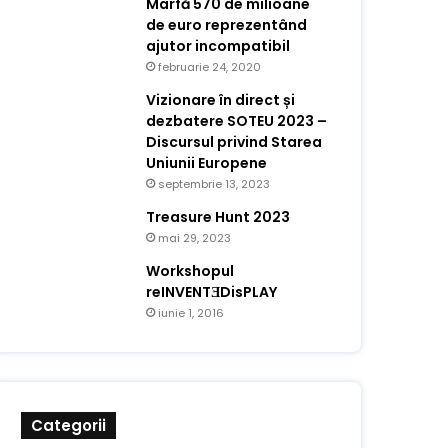
Marfă 570 de milioane
de euro reprezentând
ajutor incompatibil
februarie 24, 2020
Vizionare în direct și
dezbatere SOTEU 2023 –
Discursul privind Starea
Uniunii Europene
septembrie 13, 2023
Treasure Hunt 2023
mai 29, 2023
Workshopul
reINVENTƎDisPLAY
iunie 1, 2016
Categorii