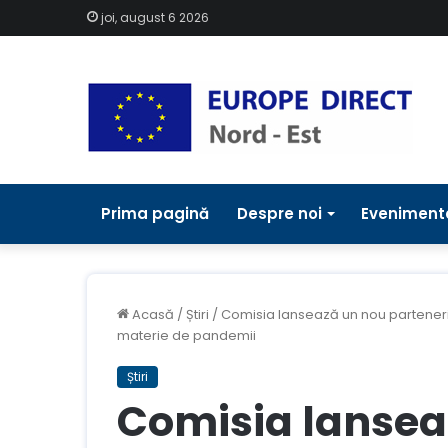
joi, august 6 2026
Prima pagină
Despre noi
Eveniment
Acasă
/
Știri
/
Comisia lansează un nou parteneri
materie de pandemii
Știri
Comisia lansea