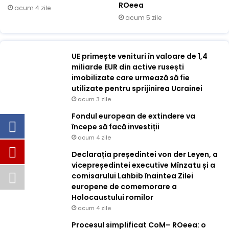
ROeea
acum 4 zile
acum 5 zile
UE primește venituri în valoare de 1,4
miliarde EUR din active rusești
imobilizate care urmează să fie
utilizate pentru sprijinirea Ucrainei
acum 3 zile
Fondul european de extindere va
începe să facă investiții
acum 4 zile
Declarația președintei von der Leyen, a
vicepreședintei executive Mînzatu și a
comisarului Lahbib înaintea Zilei
europene de comemorare a
Holocaustului romilor
acum 4 zile
Procesul simplificat CoM– ROeea: o