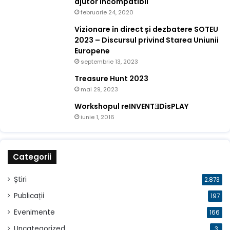
ajutor incompatibil
februarie 24, 2020
Vizionare în direct și dezbatere SOTEU
2023 – Discursul privind Starea Uniunii
Europene
septembrie 13, 2023
Treasure Hunt 2023
mai 29, 2023
Workshopul reINVENTƎDisPLAY
iunie 1, 2016
Categorii
Știri
2.873
Publicații
197
Evenimente
166
Uncategorized
3