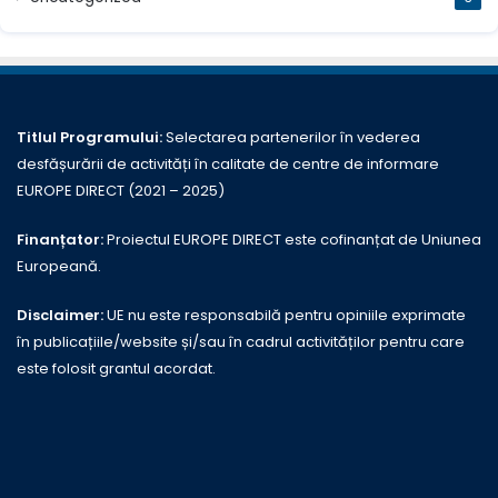
Titlul Programului:
Selectarea partenerilor în vederea
desfășurării de activități în calitate de centre de informare
EUROPE DIRECT (2021 – 2025)
Finanțator:
Proiectul EUROPE DIRECT este cofinanțat de Uniunea
Europeană.
Disclaimer:
UE nu este responsabilă pentru opiniile exprimate
în publicațiile/website și/sau în cadrul activităților pentru care
este folosit grantul acordat.