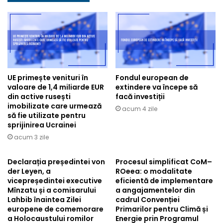
UE primește venituri în
Fondul european de
valoare de 1,4 miliarde EUR
extindere va începe să
din active rusești
facă investiții
imobilizate care urmează
acum 4 zile
să fie utilizate pentru
sprijinirea Ucrainei
acum 3 zile
Declarația președintei von
Procesul simplificat CoM–
der Leyen, a
ROeea: o modalitate
vicepreședintei executive
eficientă de implementare
Mînzatu și a comisarului
a angajamentelor din
Lahbib înaintea Zilei
cadrul Convenției
europene de comemorare
Primarilor pentru Climă și
a Holocaustului romilor
Energie prin Programul