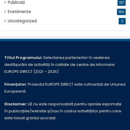
Publicații
197
Evenimente
166
Uncategorized
3
Titlul Programului:
Selectarea partenerilor în vederea
desfășurării de activități în calitate de centre de informare
EUROPE DIRECT (2021 – 2025)
Finanțator:
Proiectul EUROPE DIRECT este cofinanțat de Uniunea
Europeană.
Disclaimer:
UE nu este responsabilă pentru opiniile exprimate
în publicațiile/website și/sau în cadrul activităților pentru care
este folosit grantul acordat.