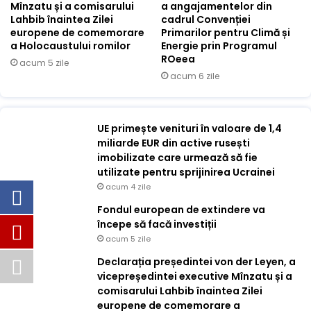
Mînzatu și a comisarului
a angajamentelor din
Lahbib înaintea Zilei
cadrul Convenției
europene de comemorare
Primarilor pentru Climă și
a Holocaustului romilor
Energie prin Programul
ROeea
acum 5 zile
acum 6 zile
UE primește venituri în valoare de 1,4
miliarde EUR din active rusești
imobilizate care urmează să fie
utilizate pentru sprijinirea Ucrainei
acum 4 zile
Fondul european de extindere va
începe să facă investiții
acum 5 zile
Declarația președintei von der Leyen, a
vicepreședintei executive Mînzatu și a
comisarului Lahbib înaintea Zilei
europene de comemorare a