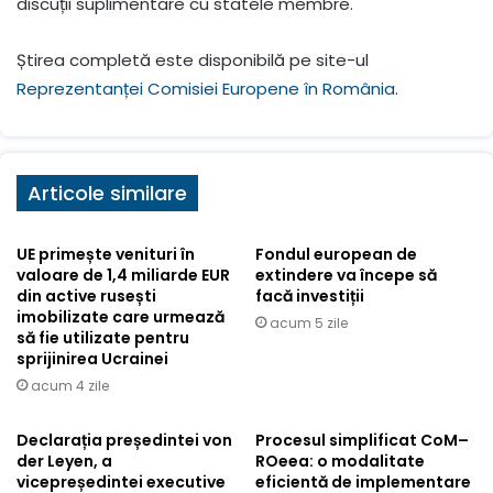
discuții suplimentare cu statele membre.
Știrea completă este disponibilă pe site-ul
Reprezentanței Comisiei Europene în România
.
Articole similare
UE primește venituri în
Fondul european de
valoare de 1,4 miliarde EUR
extindere va începe să
din active rusești
facă investiții
imobilizate care urmează
acum 5 zile
să fie utilizate pentru
sprijinirea Ucrainei
acum 4 zile
Declarația președintei von
Procesul simplificat CoM–
der Leyen, a
ROeea: o modalitate
vicepreședintei executive
eficientă de implementare