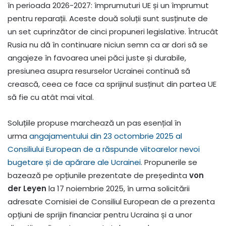
în perioada 2026-2027: împrumuturi UE și un împrumut
pentru reparații. Aceste două soluții sunt susținute de
un set cuprinzător de cinci propuneri legislative. Întrucât
Rusia nu dă în continuare niciun semn ca ar dori să se
angajeze în favoarea unei păci juste și durabile,
presiunea asupra resurselor Ucrainei continuă să
crească, ceea ce face ca sprijinul susținut din partea UE
să fie cu atât mai vital.
Soluțiile propuse marchează un pas esențial în
urma
angajamentului din 23 octombrie 2025 al
Consiliului European de a răspunde viitoarelor nevoi
bugetare și de apărare ale Ucrainei
. Propunerile se
bazează pe opțiunile prezentate de președinta
von
der Leyen
la 17 noiembrie 2025, în urma solicitării
adresate Comisiei de Consiliul European de a prezenta
opțiuni de sprijin financiar pentru Ucraina și a unor