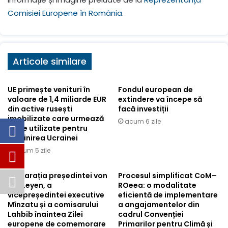
Comisiei Europene în România
.
Articole similare
UE primește venituri în
Fondul european de
valoare de 1,4 miliarde EUR
extindere va începe să
din active rusești
facă investiții
imobilizate care urmează
acum 6 zile
să fie utilizate pentru
sprijinirea Ucrainei
acum 5 zile
Declarația președintei von
Procesul simplificat CoM–
der Leyen, a
ROeea: o modalitate
vicepreședintei executive
eficientă de implementare
Mînzatu și a comisarului
a angajamentelor din
Lahbib înaintea Zilei
cadrul Convenției
europene de comemorare
Primarilor pentru Climă și