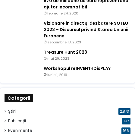
570 de milioane de euro reprezentând
ajutor incompatibil
februarie 24, 2020
Vizionare în direct și dezbatere SOTEU
2023 – Discursul privind Starea Uniunii
Europene
septembrie 13, 2023
Treasure Hunt 2023
mai 29, 2023
Workshopul reINVENTƎDisPLAY
iunie 1, 2016
Categorii
Știri
2.873
Publicații
197
Evenimente
166