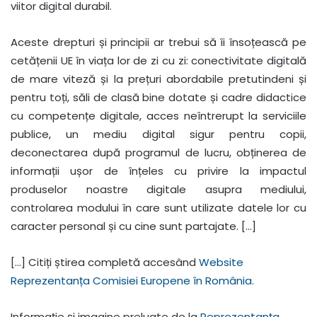
viitor digital durabil.
Aceste drepturi și principii ar trebui să îi însoțească pe
cetățenii UE în viața lor de zi cu zi: conectivitate digitală
de mare viteză și la prețuri abordabile pretutindeni și
pentru toți, săli de clasă bine dotate și cadre didactice
cu competențe digitale, acces neîntrerupt la serviciile
publice, un mediu digital sigur pentru copii,
deconectarea după programul de lucru, obținerea de
informații ușor de înțeles cu privire la impactul
produselor noastre digitale asupra mediului,
controlarea modului în care sunt utilizate datele lor cu
caracter personal și cu cine sunt partajate. […]
[…] Citiți știrea completă accesând
Website
Reprezentanța Comisiei Europene în România.
Informație și imagine preluate de la
Reprezentanța