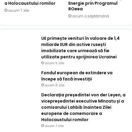
a Holocaustului romilor
Energie prin Programul
ROeea
acum 7 zile
acum o săptămână
UE primește venituri în valoare de 1,4
miliarde EUR din active rusești
imobilizate care urmează să fie
utilizate pentru sprijinirea Ucrainei
acum 5 zile
Fondul european de extindere va
începe să facă investiții
acum 6 zile
Declarația președintei von der Leyen, a
vicepreședintei executive Mînzatu și a
comisarului Lahbib înaintea Zilei
europene de comemorare a
Holocaustului romilor
acum 7 zile