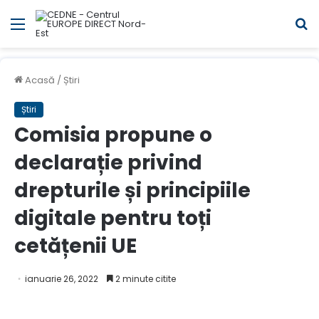
Meniul
C
Acasă
/
Știri
Știri
Comisia propune o
declarație privind
drepturile și principiile
digitale pentru toți
cetățenii UE
ianuarie 26, 2022
2 minute citite