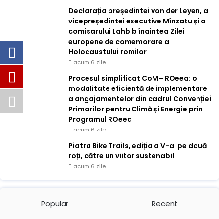
Declarația președintei von der Leyen, a
vicepreședintei executive Mînzatu și a
comisarului Lahbib înaintea Zilei
europene de comemorare a
Holocaustului romilor
acum 6 zile
Procesul simplificat CoM– ROeea: o
modalitate eficientă de implementare
a angajamentelor din cadrul Convenției
Primarilor pentru Climă și Energie prin
Programul ROeea
acum 6 zile
Piatra Bike Trails, ediția a V-a: pe două
roți, către un viitor sustenabil
acum 6 zile
Popular
Recent