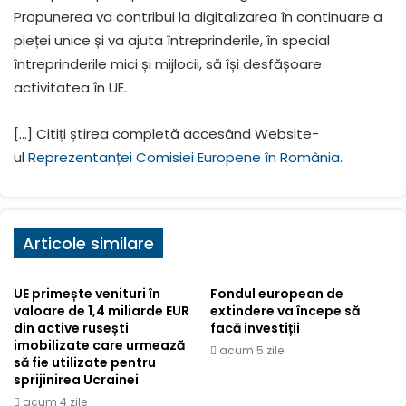
Propunerea va contribui la digitalizarea în continuare a
pieței unice și va ajuta întreprinderile, în special
întreprinderile mici și mijlocii, să își desfășoare
activitatea în UE.
[…] Citiți știrea completă accesând Website-
ul
Reprezentanței Comisiei Europene în România.
Articole similare
UE primește venituri în
Fondul european de
valoare de 1,4 miliarde EUR
extindere va începe să
din active rusești
facă investiții
imobilizate care urmează
acum 5 zile
să fie utilizate pentru
sprijinirea Ucrainei
acum 4 zile