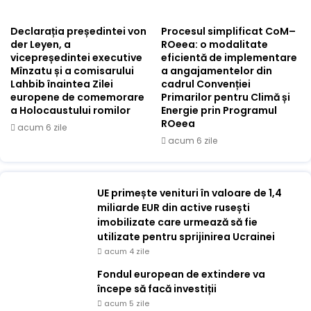
Declarația președintei von
Procesul simplificat CoM–
der Leyen, a
ROeea: o modalitate
vicepreședintei executive
eficientă de implementare
Mînzatu și a comisarului
a angajamentelor din
Lahbib înaintea Zilei
cadrul Convenției
europene de comemorare
Primarilor pentru Climă și
a Holocaustului romilor
Energie prin Programul
ROeea
acum 6 zile
acum 6 zile
UE primește venituri în valoare de 1,4
miliarde EUR din active rusești
imobilizate care urmează să fie
utilizate pentru sprijinirea Ucrainei
acum 4 zile
Fondul european de extindere va
începe să facă investiții
acum 5 zile