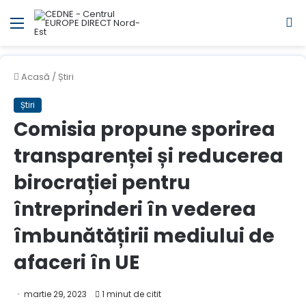
Meniul
C
Acasă
/
Știri
Știri
Comisia propune sporirea
transparenței și reducerea
birocrației pentru
întreprinderi în vederea
îmbunătățirii mediului de
afaceri în UE
martie 29, 2023
1 minut de citit