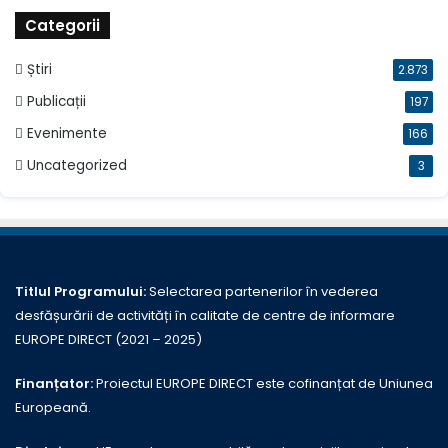
Categorii
Știri
2.873
Publicații
197
Evenimente
166
Uncategorized
3
Titlul Programului:
Selectarea partenerilor în vederea
desfășurării de activități în calitate de centre de informare
EUROPE DIRECT (2021 – 2025)
Finanțator:
Proiectul EUROPE DIRECT este cofinanțat de Uniunea
Europeană.