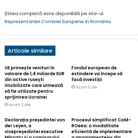
Știrea completă este disponibilă pe site-ul
Reprezentanței Comisiei Europene în România
.
Articole similare
UE primește venituri în
Fondul european de
valoare de 1,4 miliarde EUR
extindere va începe să
din active rusești
facă investiții
imobilizate care urmează
acum 3 zile
să fie utilizate pentru
sprijinirea Ucrainei
acum 2 zile
Declarația președintei von
Procesul simplificat CoM–
der Leyen, a
ROeea: o modalitate
vicepreședintei executive
eficientă de implementare
Mînzatu și a comisarului
a angajamentelor din