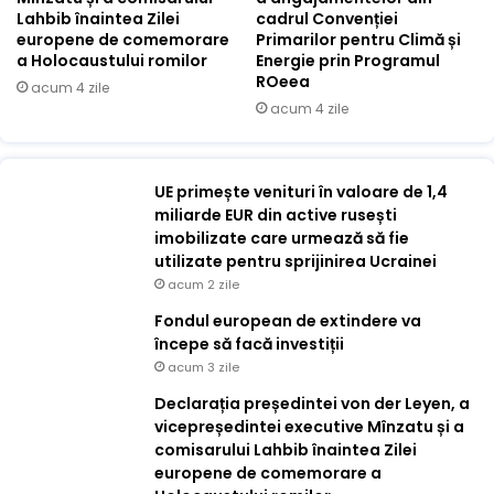
Lahbib înaintea Zilei
cadrul Convenției
europene de comemorare
Primarilor pentru Climă și
a Holocaustului romilor
Energie prin Programul
ROeea
acum 4 zile
acum 4 zile
UE primește venituri în valoare de 1,4
miliarde EUR din active rusești
imobilizate care urmează să fie
utilizate pentru sprijinirea Ucrainei
acum 2 zile
Fondul european de extindere va
începe să facă investiții
acum 3 zile
Declarația președintei von der Leyen, a
vicepreședintei executive Mînzatu și a
comisarului Lahbib înaintea Zilei
europene de comemorare a