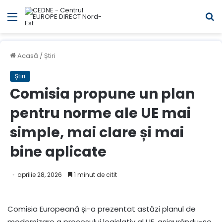
Meniul
C
Acasă
/
Știri
Știri
Comisia propune un plan
pentru norme ale UE mai
simple, mai clare și mai
bine aplicate
aprilie 28, 2026
1 minut de citit
Comisia Europeană și-a prezentat astăzi planul de
modernizare a procesului legislativ al UE, asigurându-se