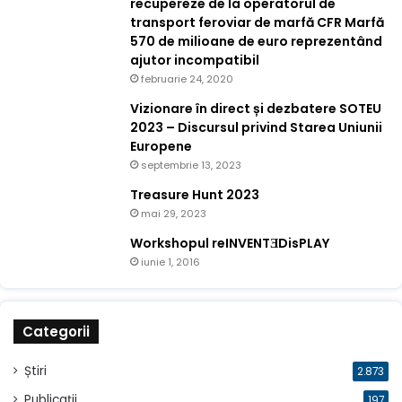
recupereze de la operatorul de
transport feroviar de marfă CFR Marfă
570 de milioane de euro reprezentând
ajutor incompatibil
februarie 24, 2020
Vizionare în direct și dezbatere SOTEU
2023 – Discursul privind Starea Uniunii
Europene
septembrie 13, 2023
Treasure Hunt 2023
mai 29, 2023
Workshopul reINVENTƎDisPLAY
iunie 1, 2016
Categorii
Știri
2.873
Publicații
197