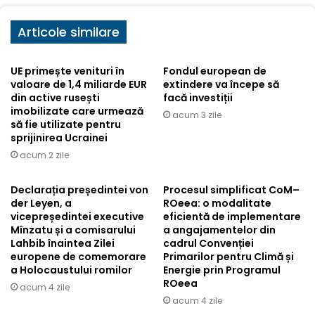
Articole similare
UE primește venituri în
Fondul european de
valoare de 1,4 miliarde EUR
extindere va începe să
din active rusești
facă investiții
imobilizate care urmează
acum 3 zile
să fie utilizate pentru
sprijinirea Ucrainei
acum 2 zile
Declarația președintei von
Procesul simplificat CoM–
der Leyen, a
ROeea: o modalitate
vicepreședintei executive
eficientă de implementare
Mînzatu și a comisarului
a angajamentelor din
Lahbib înaintea Zilei
cadrul Convenției
europene de comemorare
Primarilor pentru Climă și
a Holocaustului romilor
Energie prin Programul
ROeea
acum 4 zile
acum 4 zile