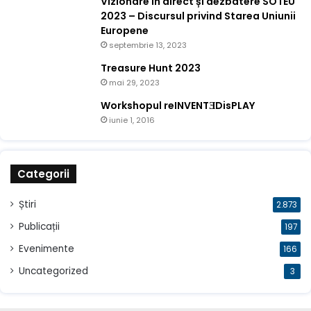
Vizionare în direct și dezbatere SOTEU
2023 – Discursul privind Starea Uniunii
Europene
septembrie 13, 2023
Treasure Hunt 2023
mai 29, 2023
Workshopul reINVENTƎDisPLAY
iunie 1, 2016
Categorii
Știri
2.873
Publicații
197
Evenimente
166
Uncategorized
3