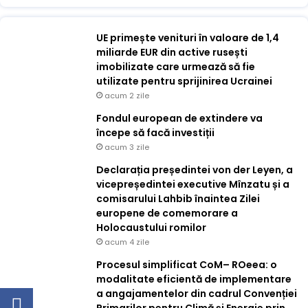
UE primește venituri în valoare de 1,4
miliarde EUR din active rusești
imobilizate care urmează să fie
utilizate pentru sprijinirea Ucrainei
acum 2 zile
Fondul european de extindere va
începe să facă investiții
acum 3 zile
Declarația președintei von der Leyen, a
vicepreședintei executive Mînzatu și a
comisarului Lahbib înaintea Zilei
europene de comemorare a
Holocaustului romilor
acum 4 zile
Procesul simplificat CoM– ROeea: o
modalitate eficientă de implementare
a angajamentelor din cadrul Convenției
Primarilor pentru Climă și Energie prin