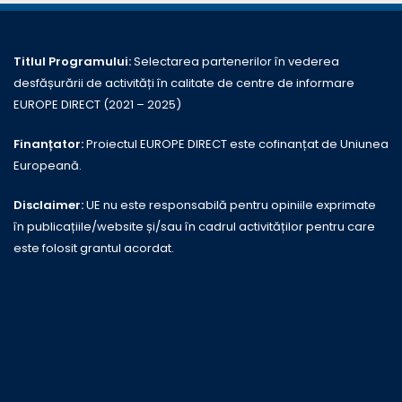
Titlul Programului:
Selectarea partenerilor în vederea
desfășurării de activități în calitate de centre de informare
EUROPE DIRECT (2021 – 2025)
Finanțator:
Proiectul EUROPE DIRECT este cofinanțat de Uniunea
Europeană.
Disclaimer:
UE nu este responsabilă pentru opiniile exprimate
în publicațiile/website și/sau în cadrul activităților pentru care
este folosit grantul acordat.