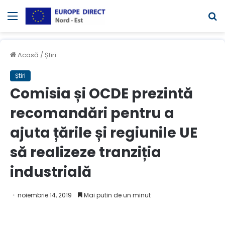
Meniul
C
Acasă
/
Știri
Știri
Comisia și OCDE prezintă
recomandări pentru a
ajuta țările și regiunile UE
să realizeze tranziția
industrială
noiembrie 14, 2019
Mai putin de un minut