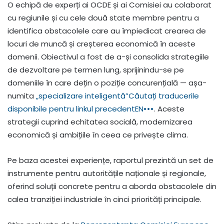
O echipă de experți ai OCDE și ai Comisiei au colaborat
cu regiunile și cu cele două state membre pentru a
identifica obstacolele care au împiedicat crearea de
locuri de muncă și creșterea economică în aceste
domenii. Obiectivul a fost de a-și consolida strategiile
de dezvoltare pe termen lung, sprijinindu-se pe
domeniile în care dețin o poziție concurențială — așa-
numita
„specializare inteligentă”
Căutați traducerile
disponibile pentru linkul precedent
EN
•••
. Aceste
strategii cuprind echitatea socială, modernizarea
economică și ambițiile în ceea ce privește clima.
Pe baza acestei experiențe, raportul prezintă un set de
instrumente pentru autoritățile naționale și regionale,
oferind soluții concrete pentru a aborda obstacolele din
calea tranziției industriale în cinci priorități principale.