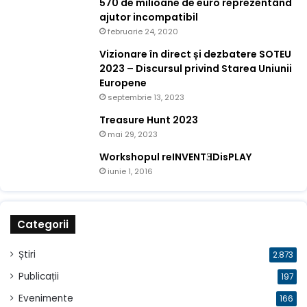
570 de milioane de euro reprezentând
ajutor incompatibil
februarie 24, 2020
Vizionare în direct și dezbatere SOTEU
2023 – Discursul privind Starea Uniunii
Europene
septembrie 13, 2023
Treasure Hunt 2023
mai 29, 2023
Workshopul reINVENTƎDisPLAY
iunie 1, 2016
Categorii
Știri
2.873
Publicații
197
Evenimente
166