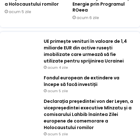
a Holocaustului romilor
Energie prin Programul
ROeea
acum 5 zile
acum 6 zile
UE primește venituri în valoare de 1,4
miliarde EUR din active rusești
imobilizate care urmează să fie
utilizate pentru sprijinirea Ucrainei
acum 4 zile
Fondul european de extindere va
începe să facă investiții
acum 5 zile
Declarația președintei von der Leyen, a
vicepreședintei executive Mînzatu și a
comisarului Lahbib înaintea Zilei
europene de comemorare a
Holocaustului romilor
acum 5 zile