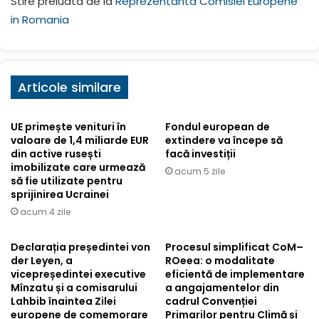
Stire preluata de la
Reprezentanta Comisiei Europene
in Romania
Articole similare
UE primește venituri în
Fondul european de
valoare de 1,4 miliarde EUR
extindere va începe să
din active rusești
facă investiții
imobilizate care urmează
acum 5 zile
să fie utilizate pentru
sprijinirea Ucrainei
acum 4 zile
Declarația președintei von
Procesul simplificat CoM–
der Leyen, a
ROeea: o modalitate
vicepreședintei executive
eficientă de implementare
Mînzatu și a comisarului
a angajamentelor din
Lahbib înaintea Zilei
cadrul Convenției
europene de comemorare
Primarilor pentru Climă și