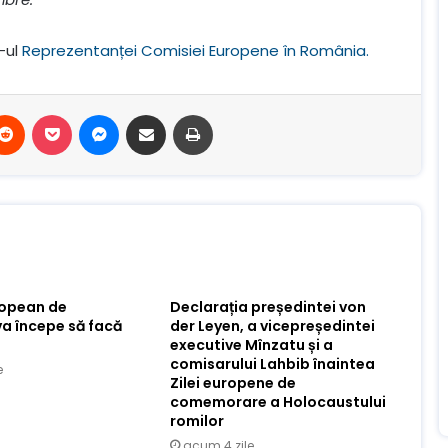
-ul
Reprezentanței Comisiei Europene în România.
terest
Reddit
Buzunar
Mesager
Distribuie prin e-mail
Imprimare
ropean de
Declarația președintei von
va începe să facă
der Leyen, a vicepreședintei
executive Mînzatu și a
comisarului Lahbib înaintea
e
Zilei europene de
comemorare a Holocaustului
romilor
acum 4 zile