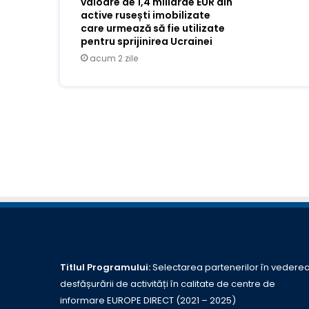
valoare de 1,4 miliarde EUR din
active rusești imobilizate
care urmează să fie utilizate
pentru sprijinirea Ucrainei
acum 2 zile
Titlul Programului:
Selectarea partenerilor în vedere
desfășurării de activități în calitate de centre de
informare EUROPE DIRECT (2021 – 2025)