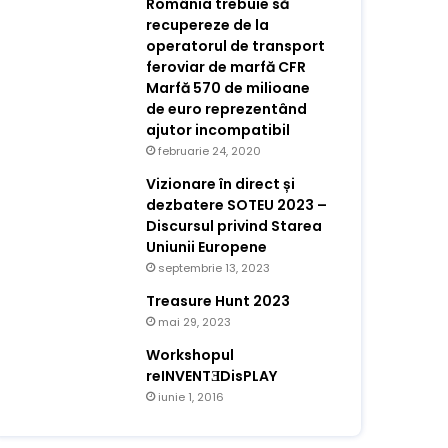
România trebuie să
recupereze de la
operatorul de transport
feroviar de marfă CFR
Marfă 570 de milioane
de euro reprezentând
ajutor incompatibil
februarie 24, 2020
Vizionare în direct și
dezbatere SOTEU 2023 –
Discursul privind Starea
Uniunii Europene
septembrie 13, 2023
Treasure Hunt 2023
mai 29, 2023
Workshopul
reINVENTƎDisPLAY
iunie 1, 2016