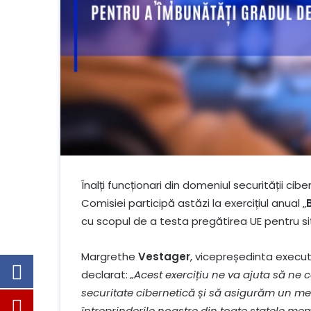
Înalți funcționari din domeniul securității ci
Comisiei participă astăzi la exercițiul anual „
cu scopul de a testa pregătirea UE pentru sit
Margrethe
Vestager
, vicepreședinta execut
declarat:
„Acest exercițiu ne va ajuta să ne
securitate cibernetică și să asigurăm un med
întreprinderile noastre din toate statele me