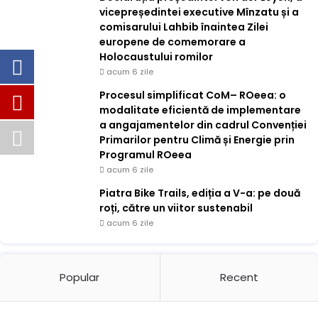
vicepreședintei executive Mînzatu și a
comisarului Lahbib înaintea Zilei
europene de comemorare a
Holocaustului romilor
acum 6 zile
Procesul simplificat CoM– ROeea: o
modalitate eficientă de implementare
a angajamentelor din cadrul Convenției
Primarilor pentru Climă și Energie prin
Programul ROeea
acum 6 zile
Piatra Bike Trails, ediția a V-a: pe două
roți, către un viitor sustenabil
acum 6 zile
Popular
Recent