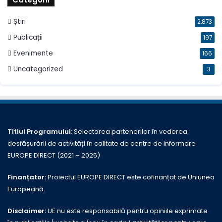
Știri
2.873
Publicații
197
Evenimente
166
Uncategorized
3
Titlul Programului:
Selectarea partenerilor în vederea
desfășurării de activități în calitate de centre de informare
EUROPE DIRECT (2021 – 2025)
Finanțator:
Proiectul EUROPE DIRECT este cofinanțat de Uniunea
Europeană.
Disclaimer:
UE nu este responsabilă pentru opiniile exprimate