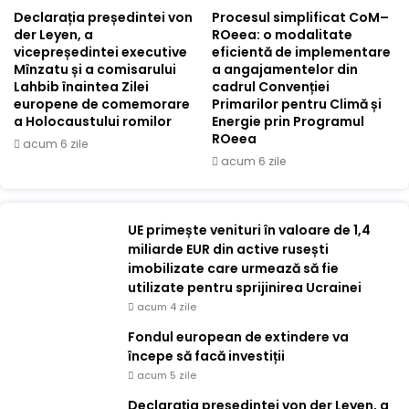
Declarația președintei von
Procesul simplificat CoM–
der Leyen, a
ROeea: o modalitate
vicepreședintei executive
eficientă de implementare
Mînzatu și a comisarului
a angajamentelor din
Lahbib înaintea Zilei
cadrul Convenției
europene de comemorare
Primarilor pentru Climă și
a Holocaustului romilor
Energie prin Programul
ROeea
acum 6 zile
acum 6 zile
UE primește venituri în valoare de 1,4
miliarde EUR din active rusești
imobilizate care urmează să fie
utilizate pentru sprijinirea Ucrainei
acum 4 zile
Fondul european de extindere va
începe să facă investiții
acum 5 zile
Declarația președintei von der Leyen, a