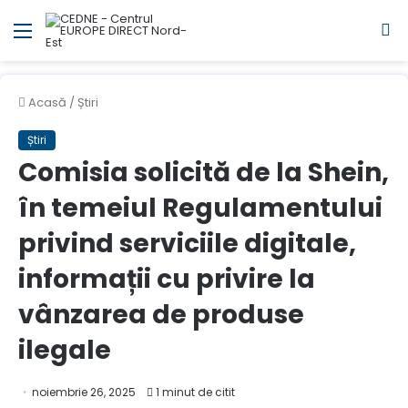
Meniul
C
Acasă
/
Știri
Știri
Comisia solicită de la Shein,
în temeiul Regulamentului
privind serviciile digitale,
informații cu privire la
vânzarea de produse
ilegale
noiembrie 26, 2025
1 minut de citit