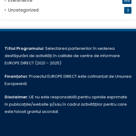
Evenimente
166
Uncategorized
3
Titlul Programului:
Selectarea partenerilor în vederea
desfășurării de activități în calitate de centre de informare
EUROPE DIRECT (2021 – 2025)
Finanțator:
Proiectul EUROPE DIRECT este cofinanțat de Uniunea
Europeană.
Disclaimer:
UE nu este responsabilă pentru opiniile exprimate
în publicațiile/website și/sau în cadrul activităților pentru care
este folosit grantul acordat.