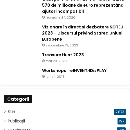
570 de milioane de euro reprezentând
ajutor incompatibil
februarie 24, 2020
Vizionare în direct și dezbatere SOTEU
2023 – Discursul privind Starea Uniunii
Europene
septembrie 13, 2023
Treasure Hunt 2023
mai 29, 2023
Workshopul reINVENTƎDisPLAY
iunie 1, 2016
Categorii
Știri
2.873
Publicații
197