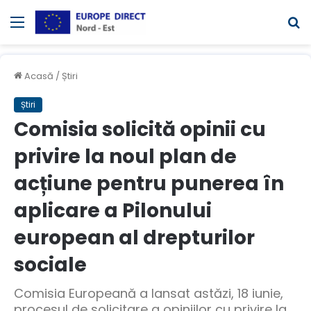
Meniul
C
Acasă
/
Știri
Știri
Comisia solicită opinii cu
privire la noul plan de
acțiune pentru punerea în
aplicare a Pilonului
european al drepturilor
sociale
Comisia Europeană a lansat astăzi, 18 iunie,
procesul de solicitare a opiniilor cu privire la