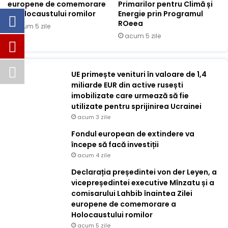
europene de comemorare
Primarilor pentru Climă și
a Holocaustului romilor
Energie prin Programul
ROeea
acum 5 zile
acum 5 zile
UE primește venituri în valoare de 1,4
miliarde EUR din active rusești
imobilizate care urmează să fie
utilizate pentru sprijinirea Ucrainei
acum 3 zile
Fondul european de extindere va
începe să facă investiții
acum 4 zile
Declarația președintei von der Leyen, a
vicepreședintei executive Mînzatu și a
comisarului Lahbib înaintea Zilei
europene de comemorare a
Holocaustului romilor
acum 5 zile