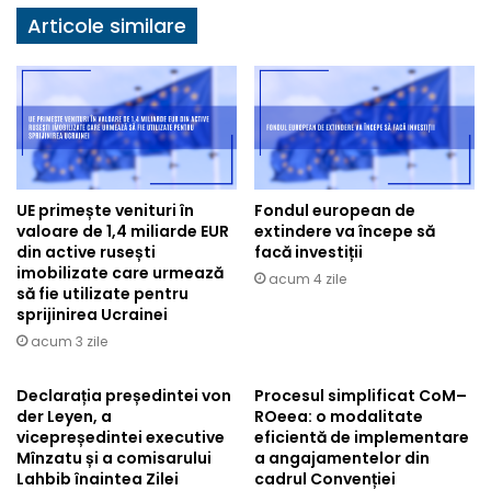
Articole similare
UE primește venituri în
Fondul european de
valoare de 1,4 miliarde EUR
extindere va începe să
din active rusești
facă investiții
imobilizate care urmează
acum 4 zile
să fie utilizate pentru
sprijinirea Ucrainei
acum 3 zile
Declarația președintei von
Procesul simplificat CoM–
der Leyen, a
ROeea: o modalitate
vicepreședintei executive
eficientă de implementare
Mînzatu și a comisarului
a angajamentelor din
Lahbib înaintea Zilei
cadrul Convenției