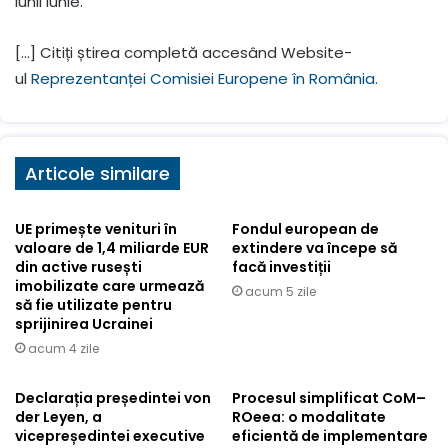
lunii iunie.
[…] Citiți știrea completă accesând Website-
ul
Reprezentanței Comisiei Europene în România.
Articole similare
UE primește venituri în
Fondul european de
valoare de 1,4 miliarde EUR
extindere va începe să
din active rusești
facă investiții
imobilizate care urmează
acum 5 zile
să fie utilizate pentru
sprijinirea Ucrainei
acum 4 zile
Declarația președintei von
Procesul simplificat CoM–
der Leyen, a
ROeea: o modalitate
vicepreședintei executive
eficientă de implementare