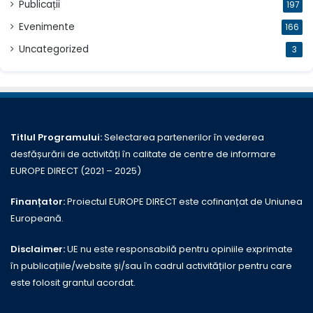
Publicații
197
Evenimente
166
Uncategorized
3
Titlul Programului:
Selectarea partenerilor în vederea
desfășurării de activități în calitate de centre de informare
EUROPE DIRECT (2021 – 2025)
Finanțator:
Proiectul EUROPE DIRECT este cofinanțat de Uniunea
Europeană.
Disclaimer:
UE nu este responsabilă pentru opiniile exprimate
în publicațiile/website și/sau în cadrul activităților pentru care
este folosit grantul acordat.