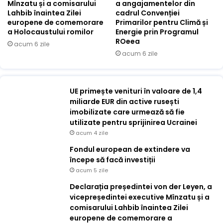
Mînzatu și a comisarului
a angajamentelor din
Lahbib înaintea Zilei
cadrul Convenției
europene de comemorare
Primarilor pentru Climă și
a Holocaustului romilor
Energie prin Programul
ROeea
acum 6 zile
acum 6 zile
UE primește venituri în valoare de 1,4
miliarde EUR din active rusești
imobilizate care urmează să fie
utilizate pentru sprijinirea Ucrainei
acum 4 zile
Fondul european de extindere va
începe să facă investiții
acum 5 zile
Declarația președintei von der Leyen, a
vicepreședintei executive Mînzatu și a
comisarului Lahbib înaintea Zilei
europene de comemorare a